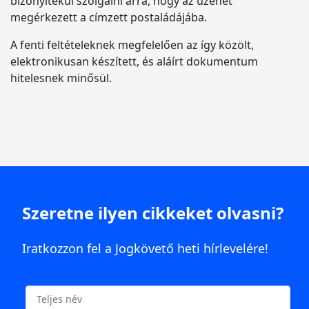
bizonyítékul szolgálni arra, hogy az üzenet
megérkezett a címzett postaládájába.
A fenti feltételeknek megfelelően az így közölt,
elektronikusan készített, és aláírt dokumentum
hitelesnek minősül.
Szeretne ilyen cikkeket olvasni?
Iratkozzon fel a Jogkövető heti hírlevelére!