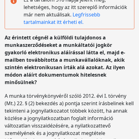
lehetséges, hogy az itt szereplő információk
már nem aktuálisak.
Legfrissebb
tartalmainkat itt érheti el.
Az érintett cégnél a külföldi tulajdonos a
munkaszerződéseket a munkáltatói jogkör
gyakorló elektronikus aláírással látta el, majd e-
mailben továbbította a munkavállalóknak, akik
szintén elektronikusan írták alá azokat. Az ilyen
módon aláírt dokumentumok hitelesnek
minősülnek?
A munka törvénykönyvéről szóló 2012. évi I. törvény
(Mt.) 22. § (2) bekezdés a) pontja szerint írásbelinek kell
tekinteni a jognyilatkozatot többek között, ha annak
közlése a jognyilatkozatban foglalt információ
változatlan visszaidézésére, a nyilatkozattevő
személyének és a jognyilatkozat megtétele