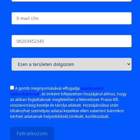
A gomb megnyomásával elfogadja
adatkezelési
tájékoztatónkat
, és önként kifejezetten hozzájárul ahhoz, hogy
az abban foglaltaknak megfelelően a Menedzser Praxis Kft.
visszavonásig kezelje és tárolja adatait. Hozzájárulása után
tiltakozhat személyes adatai kezelése ellen valamint bármikor
kérheti adatainak helyesbítését,törlését, korlátozását.
Feliratkozom