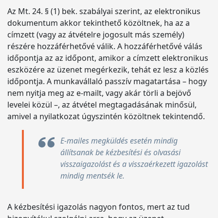
Az Mt. 24. § (1) bek. szabályai szerint, az elektronikus
dokumentum akkor tekinthető közöltnek, ha az a
címzett (vagy az átvételre jogosult más személy)
részére hozzáférhetővé válik. A hozzáférhetővé válás
időpontja az az időpont, amikor a címzett elektronikus
eszközére az üzenet megérkezik, tehát ez lesz a közlés
időpontja. A munkavállaló passzív magatartása – hogy
nem nyitja meg az e-mailt, vagy akár törli a bejövő
levelei közül –, az átvétel megtagadásának minősül,
amivel a nyilatkozat úgyszintén közöltnek tekintendő.
E-mailes megküldés esetén mindig
állítsanak be kézbesítési és olvasási
visszaigazolást és a visszaérkezett igazolást
mindig mentsék le.
A kézbesítési igazolás nagyon fontos, mert az tud