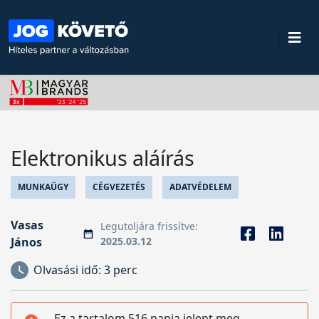
Elektronikus aláírás
MUNKAÜGY
CÉGVEZETÉS
ADATVÉDELEM
Vasas
Legutoljára frissítve:
János
2025.03.12
Olvasási idő:
3 perc
Ez a tartalom 516 napja jelent meg,