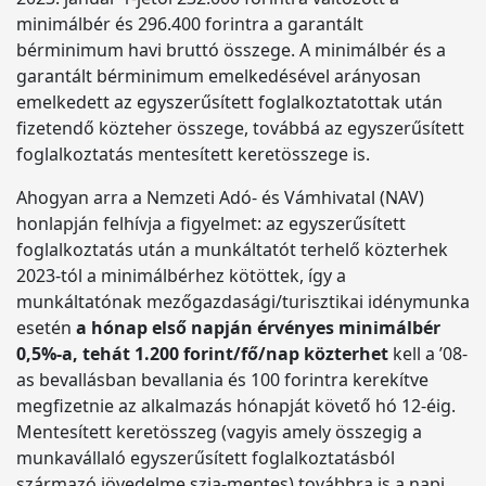
minimálbér és 296.400 forintra a garantált
bérminimum havi bruttó összege. A minimálbér és a
garantált bérminimum emelkedésével arányosan
emelkedett az egyszerűsített foglalkoztatottak után
fizetendő közteher összege, továbbá az egyszerűsített
foglalkoztatás mentesített keretösszege is.
Ahogyan arra a Nemzeti Adó- és Vámhivatal (NAV)
honlapján felhívja a figyelmet: az egyszerűsített
foglalkoztatás után a munkáltatót terhelő közterhek
2023-tól a minimálbérhez kötöttek, így a
munkáltatónak mezőgazdasági/turisztikai idénymunka
esetén
a hónap első napján érvényes minimálbér
0,5%-a, tehát 1.200 forint/fő/nap közterhet
kell a ’08-
as bevallásban bevallania és 100 forintra kerekítve
megfizetnie az alkalmazás hónapját követő hó 12-éig.
Mentesített keretösszeg (vagyis amely összegig a
munkavállaló egyszerűsített foglalkoztatásból
származó jövedelme szja-mentes) továbbra is a napi