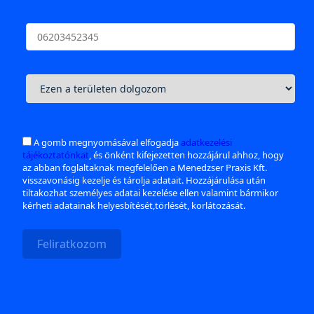
A gomb megnyomásával elfogadja
adatkezelési
tájékoztatónkat
, és önként kifejezetten hozzájárul ahhoz, hogy
az abban foglaltaknak megfelelően a Menedzser Praxis Kft.
visszavonásig kezelje és tárolja adatait. Hozzájárulása után
tiltakozhat személyes adatai kezelése ellen valamint bármikor
kérheti adatainak helyesbítését,törlését, korlátozását.
Feliratkozom