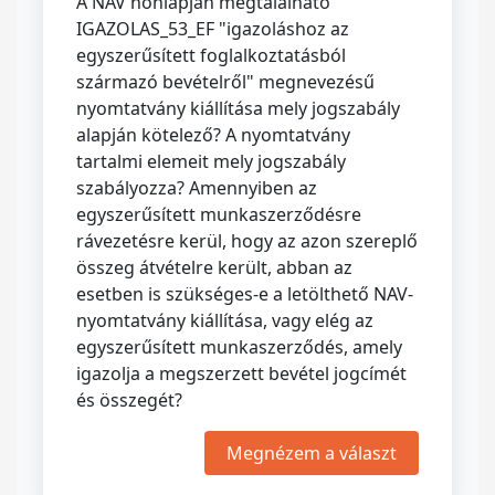
A NAV honlapján megtalálható
IGAZOLAS_53_EF "igazoláshoz az
egyszerűsített foglalkoztatásból
származó bevételről" megnevezésű
nyomtatvány kiállítása mely jogszabály
alapján kötelező? A nyomtatvány
tartalmi elemeit mely jogszabály
szabályozza? Amennyiben az
egyszerűsített munkaszerződésre
rávezetésre kerül, hogy az azon szereplő
összeg átvételre került, abban az
esetben is szükséges-e a letölthető NAV-
nyomtatvány kiállítása, vagy elég az
egyszerűsített munkaszerződés, amely
igazolja a megszerzett bevétel jogcímét
és összegét?
Megnézem a választ