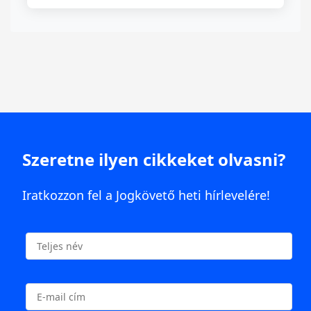
Szeretne ilyen cikkeket olvasni?
Iratkozzon fel a Jogkövető heti hírlevelére!