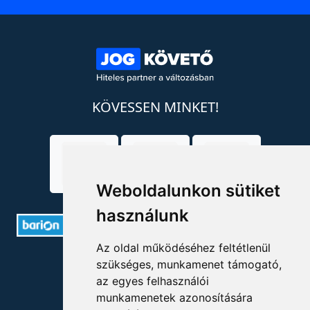
KÖVESSEN MINKET!
Weboldalunkon sütiket
használunk
Az oldal működéséhez feltétlenül
ELÉRHETŐSÉGEK
szükséges, munkamenet támogató,
az egyes felhasználói
+36 1 880 7600
munkamenetek azonosítására