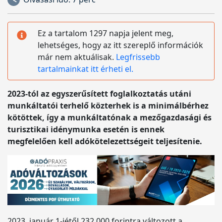
Ez a tartalom 1297 napja jelent meg,
lehetséges, hogy az itt szereplő információk
már nem aktuálisak.
Legfrissebb
tartalmainkat itt érheti el.
2023-tól az egyszerűsített foglalkoztatás utáni
munkáltatói terhelő közterhek is a minimálbérhez
kötöttek, így a munkáltatónak a mezőgazdasági és
turisztikai idénymunka esetén is ennek
megfelelően kell adókötelezettségeit teljesítenie.
2023. január 1-jétől 232.000 forintra változott a