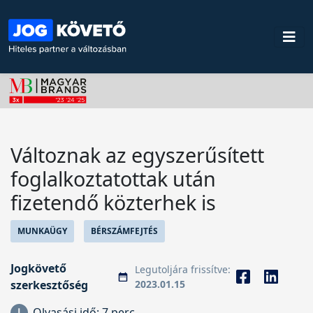
Változnak az egyszerűsített
foglalkoztatottak után
fizetendő közterhek is
MUNKAÜGY
BÉRSZÁMFEJTÉS
Jogkövető
Legutoljára frissítve:
szerkesztőség
2023.01.15
Olvasási idő:
7 perc