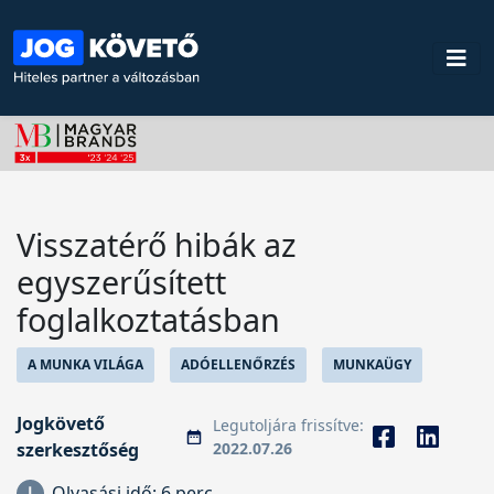
Visszatérő hibák az
egyszerűsített
foglalkoztatásban
A MUNKA VILÁGA
ADÓELLENŐRZÉS
MUNKAÜGY
Jogkövető
Legutoljára frissítve:
szerkesztőség
2022.07.26
Olvasási idő:
6 perc