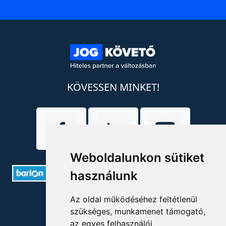
KÖVESSEN MINKET!
Weboldalunkon sütiket
használunk
ELÉRHETŐSÉGEK
Az oldal működéséhez feltétlenül
szükséges, munkamenet támogató,
az egyes felhasználói
+36 1 880 7600