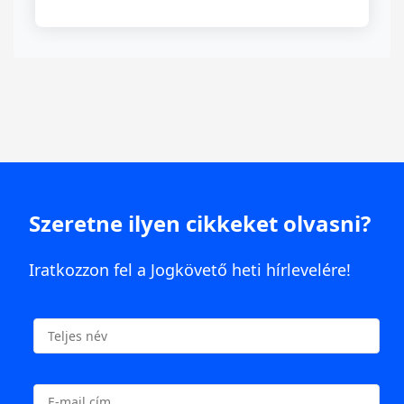
Szeretne ilyen cikkeket olvasni?
Iratkozzon fel a Jogkövető heti hírlevelére!