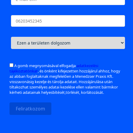
A gomb megnyomásával elfogadja
adatkezelési
tájékoztatónkat
, és önként kifejezetten hozzájárul ahhoz, hogy
az abban foglaltaknak megfelelően a Menedzser Praxis Kft.
visszavonásig kezelje és tárolja adatait. Hozzájárulása után
tiltakozhat személyes adatai kezelése ellen valamint bármikor
kérheti adatainak helyesbítését,törlését, korlátozását.
Feliratkozom