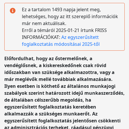
Ez a tartalom 1493 napja jelent meg,
lehetséges, hogy az itt szereplő információk
már nem aktuálisak.
Erről a témáról 2025-01-21 írtunk FRISS
INFORMÁCIÓKAT:
Az egyszerűsített
foglalkoztatás módosításai 2025-től
Előfordulhat, hogy az őstermelőnek, a
vendéglősnek, a kiskereskedőnek csak rövid
időszakban van szüksége alkalmazottra, vagy a
már meglévők mellé továbbiak alkalmazására.
Ilyen esetben is köthető az általános munkajogi
szabályok szerint határozott idejű munkaszerződés,
de általában célszerűbb megoldás, ha
egyszerűsített foglalkoztatás keretében
alkalmazzák a szükséges munkaerőt. Az
egyszerűsített foglalkoztatás jelentősen csökkenti
az adminisztrációs terheket, ráadásul pénzügyi