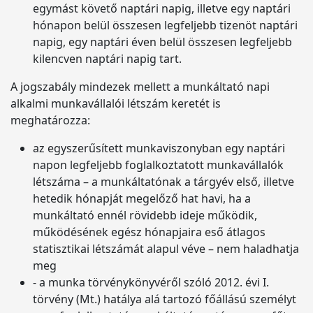
egymást követő naptári napig, illetve egy naptári
hónapon belül összesen legfeljebb tizenöt naptári
napig, egy naptári éven belül összesen legfeljebb
kilencven naptári napig tart.
A jogszabály mindezek mellett a munkáltató napi
alkalmi munkavállalói létszám keretét is
meghatározza:
az egyszerűsített munkaviszonyban egy naptári
napon legfeljebb foglalkoztatott munkavállalók
létszáma – a munkáltatónak a tárgyév első, illetve
hetedik hónapját megelőző hat havi, ha a
munkáltató ennél rövidebb ideje működik,
működésének egész hónapjaira eső átlagos
statisztikai létszámát alapul véve – nem haladhatja
meg
- a munka törvénykönyvéről szóló 2012. évi I.
törvény (Mt.) hatálya alá tartozó főállású személyt