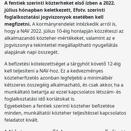
A fentiek szerinti közterheket első ízben a 2022.
július hónapban keletkezett, Efotv. szerinti
foglalkoztatási jogviszonyok esetében kell
megfizetni.
A kormányrendelet intézkedik arról is,
hogy a NAV 2022. július 10-éig honlapján közzéteszi az
alkalmazandó közteher-mértékeket, valamint az e
jogviszonyra tekintettel megállapítható nyugellátás
alapjának napi összegét.
A befizetési kötelezettséget a tárgyhót követő 12-éig
kell teljesíteni a NAV-hoz. Ez a kedvezményes
közteherfizetés azonban legfeljebb a minimálbér
kétszeres összegéig alkalmazható, és csak akkor, ha a
munkáltató betartja az ezzel kapcsolatos létszám- és
foglalkoztatási idő korlátokat is.
Egyebekben a fentiek szerinti közteher befizetése
minden, munkáltatói közteher teljesítéssel kapcsolatos
feladatot kivált.