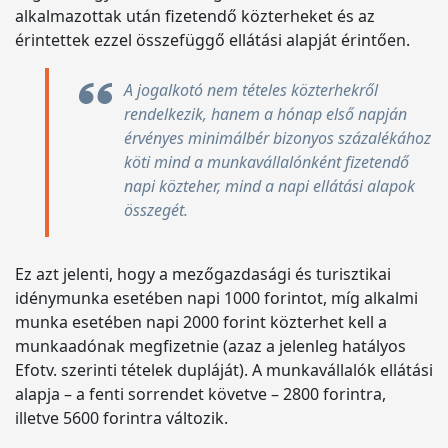
alkalmazottak után fizetendő közterheket és az
érintettek ezzel összefüggő ellátási alapját érintően.
A jogalkotó nem tételes közterhekről
rendelkezik, hanem a hónap első napján
érvényes minimálbér bizonyos százalékához
köti mind a munkavállalónként fizetendő
napi közteher, mind a napi ellátási alapok
összegét.
Ez azt jelenti, hogy a mezőgazdasági és turisztikai
idénymunka esetében napi 1000 forintot, míg alkalmi
munka esetében napi 2000 forint közterhet kell a
munkaadónak megfizetnie (azaz a jelenleg hatályos
Efotv. szerinti tételek dupláját). A munkavállalók ellátási
alapja – a fenti sorrendet követve – 2800 forintra,
illetve 5600 forintra változik.