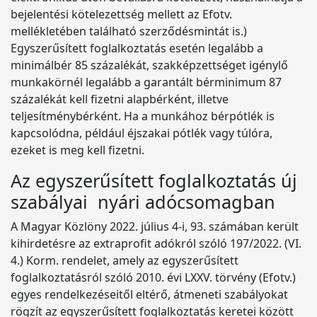
bejelentési kötelezettség mellett az Efotv.
mellékletében található szerződésmintát is.)
Egyszerűsített foglalkoztatás esetén legalább a
minimálbér 85 százalékát, szakképzettséget igénylő
munkakörnél legalább a garantált bérminimum 87
százalékát kell fizetni alapbérként, illetve
teljesítménybérként. Ha a munkához bérpótlék is
kapcsolódna, például éjszakai pótlék vagy túlóra,
ezeket is meg kell fizetni.
Az egyszerűsített foglalkoztatás új
szabályai nyári adócsomagban
A Magyar Közlöny 2022. július 4-i, 93. számában került
kihirdetésre az extraprofit adókról szóló 197/2022. (VI.
4.) Korm. rendelet, amely az egyszerűsített
foglalkoztatásról szóló 2010. évi LXXV. törvény (Efotv.)
egyes rendelkezéseitől eltérő, átmeneti szabályokat
rögzít az egyszerűsített foglalkoztatás keretei között