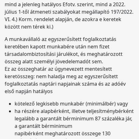
mind a jelenleg hatályos Efotv. szerint, mind a 2022.
július 1-től átmeneti szabályokat megállapító 197/2022.
VI. 4.) Korm. rendelet alapján, de azokra e keretek
között nem térek ki.)
A munkavállaló az egyszerűsített foglalkoztatás
keretében kapott munkabére után nem fizet
társadalombiztosítási járulékot, és meghatározott
összeg alatt személyi jövedelemadót sem.
Ez az összeghatár az úgynevezett mentesített
keretösszeg: nem haladja meg az egyszerűsített
foglalkoztatás naptári napjainak száma és az adóév
első napján hatályos
kötelező legkisebb munkabér (minimálbér) vagy
ha részére alapbérként, illetve teljesítménybérként
legalább a garantált bérminimum 87 százaléka jár,
a garantált bérminimum
napibérként meghatározott összege 130