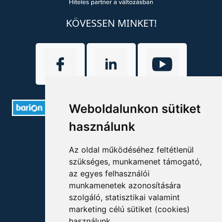
KÖVESSEN MINKET!
Weboldalunkon sütiket
használunk
ELÉRHETŐSÉGEK
Az oldal működéséhez feltétlenül
+36 1 880 7600
szükséges, munkamenet támogató,
az egyes felhasználói
info@mprx.hu
munkamenetek azonosítására
szolgáló, statisztikai valamint
marketing célú sütiket (cookies)
használunk.