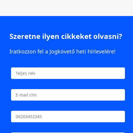
Szeretne ilyen cikkeket olvasni?
Iratkozzon fel a Jogkövető heti hírlevelére!