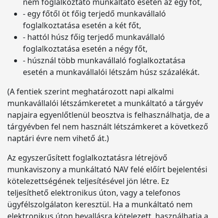
nem foglalkoztató munkáltató esetén az egy főt,
- egy főtől öt főig terjedő munkavállaló
foglalkoztatása esetén a két főt,
- hattól húsz főig terjedő munkavállaló
foglalkoztatása esetén a négy főt,
- húsznál több munkavállaló foglalkoztatása
esetén a munkavállalói létszám húsz százalékát.
(A fentiek szerint meghatározott napi alkalmi
munkavállalói létszámkeretet a munkáltató a tárgyév
napjaira egyenlőtlenül beosztva is felhasználhatja, de a
tárgyévben fel nem használt létszámkeret a következő
naptári évre nem vihető át.)
Az egyszerűsített foglalkoztatásra létrejövő
munkaviszony a munkáltató NAV felé előírt bejelentési
kötelezettségének teljesítésével jön létre. Ez
teljesíthető elektronikus úton, vagy a telefonos
ügyfélszolgálaton keresztül. Ha a munkáltató nem
elektronikus úton bevallásra kötelezett, használhatja a