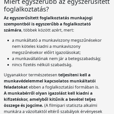
Miért egyszerűbb az egyszerűsített
foglalkoztatás?
Az egyszerűsített foglalkoztatás munkajogi
szempontból is egyszerűbb a foglalkoztató
számára
, többek között azért, mert:
a munkáltató a munkaviszony megszűnésekor
nem köteles kiadni a munkaviszony
megszűnésekor előírt igazolásokat;
a munkavállalónak nem jár a betegszabadság;
nincs fizetés nélküli szabadság.
Ugyanakkor természetesen
teljesíteni kell a
munkavédelemmel kapcsolatos munkáltatói
feladatokat
ebben a foglalkoztatási formában is.
A munkabérről olyan igazolást kell kiadni a
kifizetéskor, amelyből kitűnik a bevétel teljes
összege és jogcíme.
(A filmipari statiszta alkalmi
munkára a vázoltaktól eltérő szabályok érvényesek