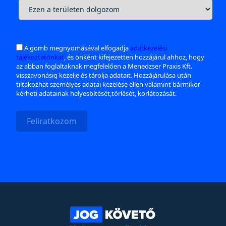
A gomb megnyomásával elfogadja
adatkezelési
tájékoztatónkat
, és önként kifejezetten hozzájárul ahhoz, hogy
az abban foglaltaknak megfelelően a Menedzser Praxis Kft.
visszavonásig kezelje és tárolja adatait. Hozzájárulása után
tiltakozhat személyes adatai kezelése ellen valamint bármikor
kérheti adatainak helyesbítését,törlését, korlátozását.
Feliratkozom