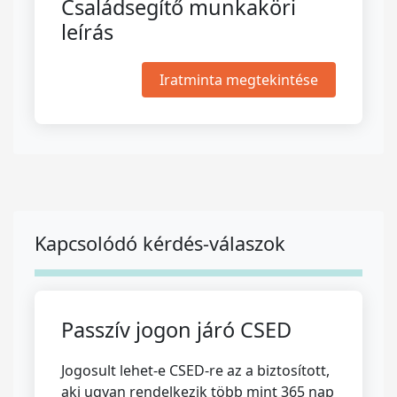
Családsegítő munkaköri
leírás
Iratminta megtekintése
Kapcsolódó kérdés-válaszok
Passzív jogon járó CSED
Jogosult lehet-e CSED-re az a biztosított,
aki ugyan rendelkezik több mint 365 nap