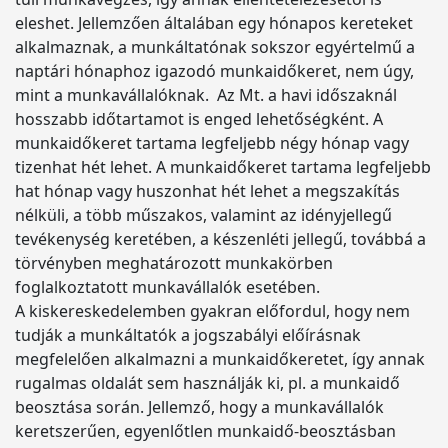
eleshet. Jellemzően általában egy hónapos kereteket
alkalmaznak, a munkáltatónak sokszor egyértelmű a
naptári hónaphoz igazodó munkaidőkeret, nem úgy,
mint a munkavállalóknak. Az Mt. a havi időszaknál
hosszabb időtartamot is enged lehetőségként. A
munkaidőkeret tartama legfeljebb négy hónap vagy
tizenhat hét lehet. A munkaidőkeret tartama legfeljebb
hat hónap vagy huszonhat hét lehet a megszakítás
nélküli, a több műszakos, valamint az idényjellegű
tevékenység keretében, a készenléti jellegű, továbbá a
törvényben meghatározott munkakörben
foglalkoztatott munkavállalók esetében.
A kiskereskedelemben gyakran előfordul, hogy nem
tudják a munkáltatók a jogszabályi előírásnak
megfelelően alkalmazni a munkaidőkeretet, így annak
rugalmas oldalát sem használják ki, pl. a munkaidő
beosztása során. Jellemző, hogy a munkavállalók
keretszerűen, egyenlőtlen munkaidő-beosztásban