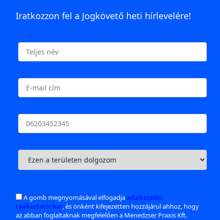
Iratkozzon fel a Jogkövető heti hírlevelére!
A gomb megnyomásával elfogadja
adatkezelési
tájékoztatónkat
, és önként kifejezetten hozzájárul ahhoz, hogy
az abban foglaltaknak megfelelően a Menedzser Praxis Kft.