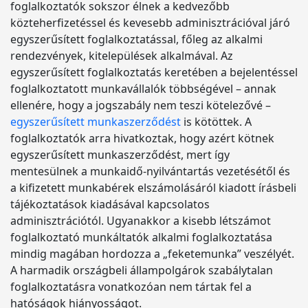
foglalkoztatók sokszor élnek a kedvezőbb
közteherfizetéssel és kevesebb adminisztrációval járó
egyszerűsített foglalkoztatással, főleg az alkalmi
rendezvények, kitelepülések alkalmával. Az
egyszerűsített foglalkoztatás keretében a bejelentéssel
foglalkoztatott munkavállalók többségével – annak
ellenére, hogy a jogszabály nem teszi kötelezővé –
egyszerűsített munkaszerződést
is kötöttek. A
foglalkoztatók arra hivatkoztak, hogy azért kötnek
egyszerűsített munkaszerződést, mert így
mentesülnek a munkaidő-nyilvántartás vezetésétől és
a kifizetett munkabérek elszámolásáról kiadott írásbeli
tájékoztatások kiadásával kapcsolatos
adminisztrációtól. Ugyanakkor a kisebb létszámot
foglalkoztató munkáltatók alkalmi foglalkoztatása
mindig magában hordozza a „feketemunka” veszélyét.
A harmadik országbeli állampolgárok szabálytalan
foglalkoztatásra vonatkozóan nem tártak fel a
hatóságok hiányosságot.