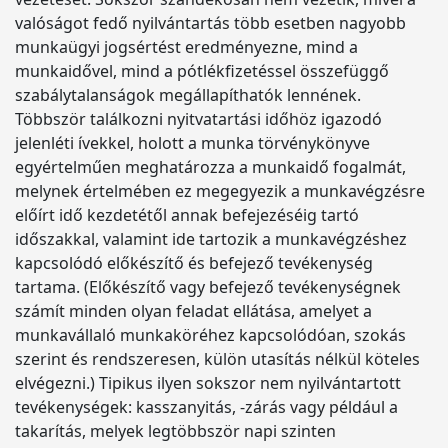
valóságot fedő nyilvántartás több esetben nagyobb
munkaügyi jogsértést eredményezne, mind a
munkaidővel, mind a pótlékfizetéssel összefüggő
szabálytalanságok megállapíthatók lennének.
Többször találkozni nyitvatartási időhöz igazodó
jelenléti ívekkel, holott a munka törvénykönyve
egyértelműen meghatározza a munkaidő fogalmát,
melynek értelmében ez megegyezik a munkavégzésre
előírt idő kezdetétől annak befejezéséig tartó
időszakkal, valamint ide tartozik a munkavégzéshez
kapcsolódó előkészítő és befejező tevékenység
tartama. (Előkészítő vagy befejező tevékenységnek
számít minden olyan feladat ellátása, amelyet a
munkavállaló munkaköréhez kapcsolódóan, szokás
szerint és rendszeresen, külön utasítás nélkül köteles
elvégezni.) Tipikus ilyen sokszor nem nyilvántartott
tevékenységek: kasszanyitás, -zárás vagy például a
takarítás, melyek legtöbbször napi szinten