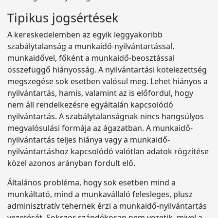
Tipikus jogsértések
A kereskedelemben az egyik leggyakoribb
szabálytalanság a munkaidő-nyilvántartással,
munkaidővel, főként a munkaidő-beosztással
összefüggő hiányosság. A nyilvántartási kötelezettség
megszegése sok esetben valósul meg. Lehet hiányos a
nyilvántartás, hamis, valamint az is előfordul, hogy
nem áll rendelkezésre egyáltalán kapcsolódó
nyilvántartás. A szabálytalanságnak nincs hangsúlyos
megvalósulási formája az ágazatban. A munkaidő-
nyilvántartás teljes hiánya vagy a munkaidő-
nyilvántartáshoz kapcsolódó valótlan adatok rögzítése
közel azonos arányban fordult elő.
Általános probléma, hogy sok esetben mind a
munkáltató, mind a munkavállaló felesleges, plusz
adminisztratív tehernek érzi a munkaidő-nyilvántartás
vezetését. Sokszor szándékosan nem vezetik, mivel a