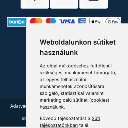
ELÉRHETŐSÉGEK
Weboldalunkon sütiket
+36 1 880 7600
használunk
info@mprx.hu
Az oldal működéséhez feltétlenül
szükséges, munkamenet támogató,
az egyes felhasználói
munkamenetek azonosítására
szolgáló, statisztikai valamint
marketing célú sütiket (cookies)
Adatvédelem
ÁSZF
Impresszum
Kapcsolat
használunk.
© 2026 Copyright:
Menedzserpraxis.hu
Bővebb tájékoztatást a
Süti
tájékoztatónkban
talál.