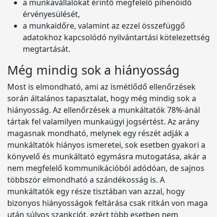
a munkavállalókat érintő megfelelő pihenőidő
érvényesülését,
a munkaidőre, valamint az ezzel összefüggő
adatokhoz kapcsolódó nyilvántartási kötelezettség
megtartását.
Még mindig sok a hiányosság
Most is elmondható, ami az ismétlődő ellenőrzések
során általános tapasztalat, hogy még mindig sok a
hiányosság. Az ellenőrzések a munkáltatók 78%-ánál
tártak fel valamilyen munkaügyi jogsértést. Az arány
magasnak mondható, melynek egy részét adják a
munkáltatók hiányos ismeretei, sok esetben gyakori a
könyvelő és munkáltató egymásra mutogatása, akár a
nem megfelelő kommunikációból adódóan, de sajnos
többször elmondható a szándékosság is. A
munkáltatók egy része tisztában van azzal, hogy
bizonyos hiányosságok feltárása csak ritkán von maga
után súlyos szankciót, ezért több esetben nem