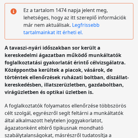
Ez a tartalom 1474 napja jelent meg,
lehetséges, hogy az itt szereplő információk
már nem aktuálisak.
Legfrissebb
tartalmainkat itt érheti el.
A tavaszi-nyári időszakban sor került a
kereskedelmi ágazatban működő munkáltatók
foglalkoztatási gyakorlatát érintő célvizsgálatra.
Középpontba kerültek a piacok, vásárok, de
történtek ellenőrzések ruházati boltban, díszállat-
kereskedésben, illatszerüzletben, gazdaboltban,
virágüzletben és optikai üzletben is.
A foglalkoztatók folyamatos ellenőrzése többszörös
célt szolgál, egyrészről segít feltárni a munkáltatók
által alkalmazott helytelen joggyakorlatot,
ágazatonként eltérő tipikusnak mondható
szabálytalanságokat, másrészről tudatosítja a