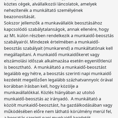
köztes cégek, alvállalkozói láncolatok, amelyek
nehezítenék a munkáltató személyének
beazonosítását.
Sokszor jellemzők a munkavállalók beosztásához
kapcsolódó szabálytalanságok, annak ellenére, hogy
az Mt. külön részben rendelkezik a munkaidő-beosztás
szabályairól. Mindezek értelmében a munkaidő-
beosztás szabályait (munkarend) a munkáltatónak kell
megállapítani. A munkaidő munkaidőkeret vagy
elszámolási időszak alkalmazása esetén egyenlőtlenül
is beosztható. A munkáltató a munkaidő-beosztást
legalább egy hétre, a beosztás szerinti napi munkaidő
kezdetét megelőzően legalább százhatvannyolc órával
korábban írásban kell, hogy közölje a
munkavállalókkal. Közlés hiányában az utolsó
munkaidő-beosztás az irányadó. A munkáltató a
közölt munkaidő-beosztást, ha gazdálkodásában vagy
működésében előre nem látható körülmény merül fel,
a beosztás szerinti napi munkaidő kezdetét