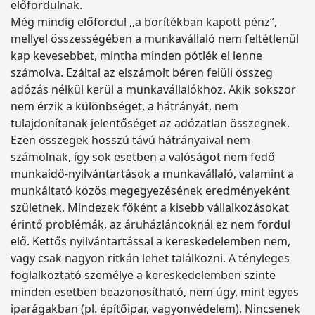
előfordulnak.
Még mindig előfordul ,,a borítékban kapott pénz”,
mellyel összességében a munkavállaló nem feltétlenül
kap kevesebbet, mintha minden pótlék el lenne
számolva. Ezáltal az elszámolt béren felüli összeg
adózás nélkül kerül a munkavállalókhoz. Akik sokszor
nem érzik a különbséget, a hátrányát, nem
tulajdonítanak jelentőséget az adózatlan összegnek.
Ezen összegek hosszú távú hátrányaival nem
számolnak, így sok esetben a valóságot nem fedő
munkaidő-nyilvántartások a munkavállaló, valamint a
munkáltató közös megegyezésének eredményeként
születnek. Mindezek főként a kisebb vállalkozásokat
érintő problémák, az áruházláncoknál ez nem fordul
elő. Kettős nyilvántartással a kereskedelemben nem,
vagy csak nagyon ritkán lehet találkozni. A tényleges
foglalkoztató személye a kereskedelemben szinte
minden esetben beazonosítható, nem úgy, mint egyes
iparágakban (pl. építőipar, vagyonvédelem). Nincsenek