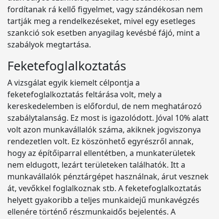
fordítanak rá kellő figyelmet, vagy szándékosan nem
tartják meg a rendelkezéseket, mivel egy esetleges
szankció sok esetben anyagilag kevésbé fájó, mint a
szabályok megtartása.
Feketefoglalkoztatás
A vizsgálat egyik kiemelt célpontja a
feketefoglalkoztatás feltárása volt, mely a
kereskedelemben is előfordul, de nem meghatározó
szabálytalanság. Ez most is igazolódott. Jóval 10% alatt
volt azon munkavállalók száma, akiknek jogviszonya
rendezetlen volt. Ez köszönhető egyrészről annak,
hogy az építőiparral ellentétben, a munkaterületek
nem eldugott, lezárt területeken találhatók. Itt a
munkavállalók pénztárgépet használnak, árut vesznek
át, vevőkkel foglalkoznak stb. A feketefoglalkoztatás
helyett gyakoribb a teljes munkaidejű munkavégzés
ellenére történő részmunkaidős bejelentés. A