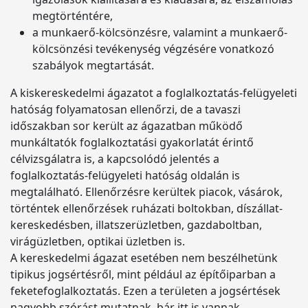
megtörténtére,
a munkaerő-kölcsönzésre, valamint a munkaerő-
kölcsönzési tevékenység végzésére vonatkozó
szabályok megtartását.
A kiskereskedelmi ágazatot a foglalkoztatás-felügyeleti
hatóság folyamatosan ellenőrzi, de a tavaszi
időszakban sor került az ágazatban működő
munkáltatók foglalkoztatási gyakorlatát érintő
célvizsgálatra is, a kapcsolódó jelentés a
foglalkoztatás-felügyeleti hatóság oldalán is
megtalálható. Ellenőrzésre kerültek piacok, vásárok,
történtek ellenőrzések ruházati boltokban, díszállat-
kereskedésben, illatszerüzletben, gazdaboltban,
virágüzletben, optikai üzletben is.
A kereskedelmi ágazat esetében nem beszélhetünk
tipikus jogsértésről, mint például az építőiparban a
feketefoglalkoztatás. Ezen a területen a jogsértések
nagyobb szórást mutatnak, bár itt is vannak