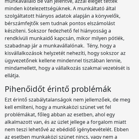
munkavállaló be van jelentve, azzal eleget tettek
minden kötelezettségüknek. A munkáltató által
szolgáltatott hiányos adatok alapján a könyvelők,
bérszámfejtők sem tudnak pontos elszámolást
készíteni. Sokszor fedezhető fel hiányosság a
rendkívüli munkaidő kapcsán, mikor milyen pótlék,
szabadnap jár a munkavállalónak. Tény, hogy a
kisvállalkozások helyzetét nehezíti, hogy sokszor az
ügyvezetőnek kellene mindennel tisztában lennie,
mindamellett, hogy a vállalkozás szakmai vezetését is
ellátja.
Pihenőidőt érintő problémák
Ezt érintő szabálytalanságok nem jellemzőek, de meg
kell említeni, hogy a munkaközi szünet vet fel
problémákat, főleg abban az esetben, ahol egy
alkalmazott van, és az üzlet jellege a forgalom miatt
nem teszi lehetővé az ebédidő igénybevételét. Ebben
az esetben munkaközi szünet nincs, vagy nem a