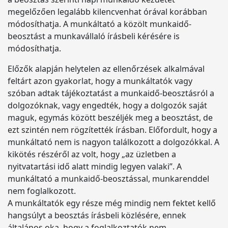
megelőzően legalább kilencvenhat órával korábban
módosíthatja. A munkáltató a közölt munkaidő-
beosztást a munkavállaló írásbeli kérésére is
módosíthatja.
Előzők alapján helytelen az ellenőrzések alkalmával
feltárt azon gyakorlat, hogy a munkáltatók vagy
szóban adtak tájékoztatást a munkaidő-beosztásról a
dolgozóknak, vagy engedték, hogy a dolgozók saját
maguk, egymás között beszéljék meg a beosztást, de
ezt szintén nem rögzítették írásban. Előfordult, hogy a
munkáltató nem is nagyon találkozott a dolgozókkal. A
kikötés részéről az volt, hogy „az üzletben a
nyitvatartási idő alatt mindig legyen valaki”. A
munkáltató a munkaidő-beosztással, munkarenddel
nem foglalkozott.
A munkáltatók egy része még mindig nem fektet kellő
hangsúlyt a beosztás írásbeli közlésére, ennek
általános oka, hogy a foglalkoztatók nem