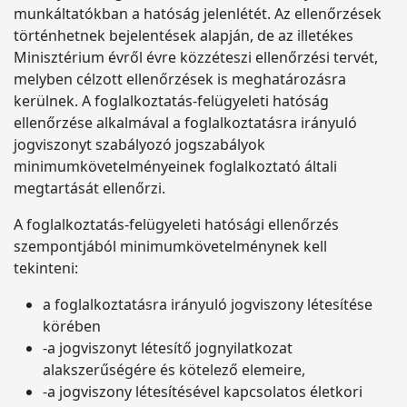
munkáltatókban a hatóság jelenlétét. Az ellenőrzések
történhetnek bejelentések alapján, de az illetékes
Minisztérium évről évre közzéteszi ellenőrzési tervét,
melyben célzott ellenőrzések is meghatározásra
kerülnek. A foglalkoztatás-felügyeleti hatóság
ellenőrzése alkalmával a foglalkoztatásra irányuló
jogviszonyt szabályozó jogszabályok
minimumkövetelményeinek foglalkoztató általi
megtartását ellenőrzi.
A foglalkoztatás-felügyeleti hatósági ellenőrzés
szempontjából minimumkövetelménynek kell
tekinteni:
a foglalkoztatásra irányuló jogviszony létesítése
körében
-a jogviszonyt létesítő jognyilatkozat
alakszerűségére és kötelező elemeire,
-a jogviszony létesítésével kapcsolatos életkori