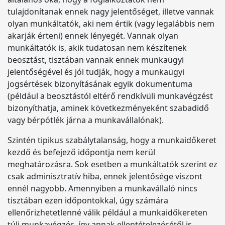
tulajdonítanak ennek nagy jelentőséget, illetve vannak
olyan munkáltatók, aki nem értik (vagy legalábbis nem
akarják érteni) ennek lényegét. Vannak olyan
munkáltatók is, akik tudatosan nem készítenek
beosztást, tisztában vannak ennek munkaügyi
jelentőségével és jól tudják, hogy a munkaügyi
jogsértések bizonyításának egyik dokumentuma
(például a beosztástól eltérő rendkívüli munkavégzést
bizonyíthatja, aminek következményeként szabadidő
vagy bérpótlék járna a munkavállalónak).
Szintén tipikus szabálytalanság, hogy a munkaidőkeret
kezdő és befejező időpontja nem kerül
meghatározásra. Sok esetben a munkáltatók szerint ez
csak adminisztratív hiba, ennek jelentősége viszont
ennél nagyobb. Amennyiben a munkavállaló nincs
tisztában ezen időpontokkal, úgy számára
ellenőrizhetetlenné válik például a munkaidőkereten
túli munkavégzés, így annak ellentételezésétől is