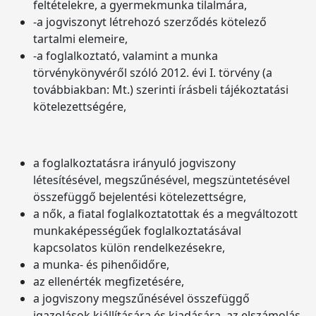
feltételekre, a gyermekmunka tilalmára,
-a jogviszonyt létrehozó szerződés kötelező
tartalmi elemeire,
-a foglalkoztató, valamint a munka
törvénykönyvéről szóló 2012. évi I. törvény (a
továbbiakban: Mt.) szerinti írásbeli tájékoztatási
kötelezettségére,
a foglalkoztatásra irányuló jogviszony
létesítésével, megszűnésével, megszüntetésével
összefüggő bejelentési kötelezettségre,
a nők, a fiatal foglalkoztatottak és a megváltozott
munkaképességűek foglalkoztatásával
kapcsolatos külön rendelkezésekre,
a munka- és pihenőidőre,
az ellenérték megfizetésére,
a jogviszony megszűnésével összefüggő
igazolások kiállítására és kiadására, az elszámolás