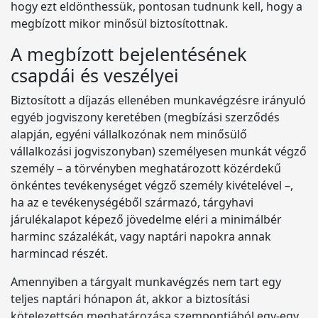
hogy ezt eldönthessük, pontosan tudnunk kell, hogy a
megbízott mikor minősül biztosítottnak.
A megbízott bejelentésének
csapdái és veszélyei
Biztosított a díjazás ellenében munkavégzésre irányuló
egyéb jogviszony keretében (megbízási szerződés
alapján, egyéni vállalkozónak nem minősülő
vállalkozási jogviszonyban) személyesen munkát végző
személy – a törvényben meghatározott közérdekű
önkéntes tevékenységet végző személy kivételével –,
ha az e tevékenységéből származó, tárgyhavi
járulékalapot képező jövedelme eléri a minimálbér
harminc százalékát, vagy naptári napokra annak
harmincad részét.
Amennyiben a tárgyalt munkavégzés nem tart egy
teljes naptári hónapon át, akkor a biztosítási
kötelezettség meghatározása szempontjából egy-egy