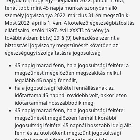
Tegyük fel, hogy egy – legalább 2022. január 1. óta,
tehát több mint 45 napja munkaviszonyban álló
személy jogviszonya 2022. március 31-én megszűnik.
Most 2022. április 1. van. A kötelező egészségbiztosítás
ellátásairól szóló 1997. évi LXXXIII. törvény (a
továbbiakban: Ebtv.) 29. § (9) bekezdése szerint a
biztosítási jogviszony megszűnését követően az
egészségügyi szolgáltatásra jogosultság
45 napig marad fenn, ha a jogosultsági feltétel a
megszűnést megelőzően megszakítás nélkül
legalább 45 napig fennállt,
ha a jogosultsági feltétel fennállásának az
időtartama 45 napnál rövidebb volt, akkor ezen
időtartammal hosszabbodik meg,
45 napig marad fenn, ha a jogosultsági feltétel
megszűnését megelőzően fennállt korábbi
jogosultsági feltétel 45 napnál hosszabb ideig állt
fenn és az utolsóként megszűnt jogosultsági