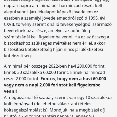
naptári napra a minimálbér harmincad részét kell
alapul venni. Járulékalapot képező jövedelem ez
esetben a személyi jövedelemadóról szóló 1995. évi
CXVII. törvény szerint önálló tevékenységből származó
bevételnek az a része, amelyet az adóelőleg
számításánál kell figyelembe venni. Ha ez az összeg a
biztosításhoz szükséges mértéket nem éri el, akkor
biztosítási kötelezettség híján nincs járulékfizetési
kötelezettség.
A minimálbér összege 2022-ben havi 200.000 forint.
Ennek 30 százaléka 60.000 forint. Ennek harmincad
része 2.000 forint.
Fontos, hogy nem a havi 60.000
vagy nem a napi 2.000 forintot kell figyelembe
venni!
A megbízásnál fő szabály szerint van egy 10 százalékos
költséghányad (de lehetne választani tételes
költségelszámolást is). Mondjuk, ha a megbízási díj
bruttó 2.250 forint naptári napokra, ennek 90