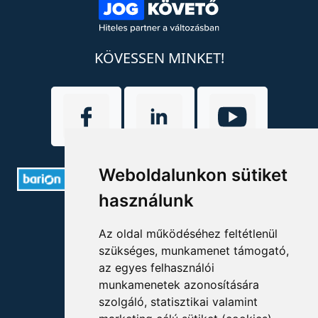
KÖVESSEN MINKET!
Weboldalunkon sütiket
használunk
ELÉRHETŐSÉGEK
Az oldal működéséhez feltétlenül
+36 1 880 7600
szükséges, munkamenet támogató,
az egyes felhasználói
info@mprx.hu
munkamenetek azonosítására
szolgáló, statisztikai valamint