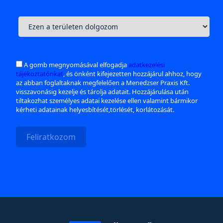
A gomb megnyomásával elfogadja
adatkezelési
tájékoztatónkat
, és önként kifejezetten hozzájárul ahhoz, hogy
az abban foglaltaknak megfelelően a Menedzser Praxis Kft.
visszavonásig kezelje és tárolja adatait. Hozzájárulása után
tiltakozhat személyes adatai kezelése ellen valamint bármikor
kérheti adatainak helyesbítését,törlését, korlátozását.
Feliratkozom