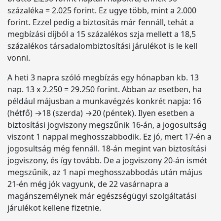
százaléka = 2.025 forint. Ez ugye több, mint a 2.000
forint. Ezzel pedig a biztosítás már fennáll, tehát a
megbízási díjból a 15 százalékos szja mellett a 18,5
százalékos társadalombiztosítási járulékot is le kell
vonni.
A heti 3 napra szóló megbízás egy hónapban kb. 13
nap. 13 x 2.250 = 29.250 forint. Abban az esetben, ha
például májusban a munkavégzés konkrét napja: 16
(hétfő) →18 (szerda) →20 (péntek). Ilyen esetben a
biztosítási jogviszony megszűnik 16-án, a jogosultság
viszont 1 nappal meghosszabbodik. Ez jó, mert 17-én a
jogosultság még fennáll. 18-án megint van biztosítási
jogviszony, és így tovább. De a jogviszony 20-án ismét
megszűnik, az 1 napi meghosszabbodás után május
21-én még jók vagyunk, de 22 vasárnapra a
magánszemélynek már egészségügyi szolgáltatási
járulékot kellene fizetnie.