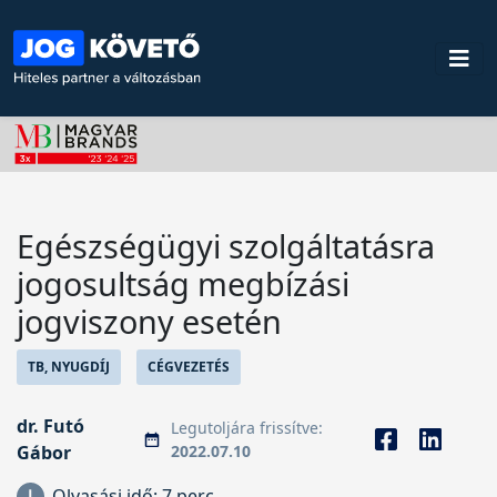
Egészségügyi szolgáltatásra
jogosultság megbízási
jogviszony esetén
TB, NYUGDÍJ
CÉGVEZETÉS
dr. Futó
Legutoljára frissítve:
Gábor
2022.07.10
Olvasási idő:
7 perc