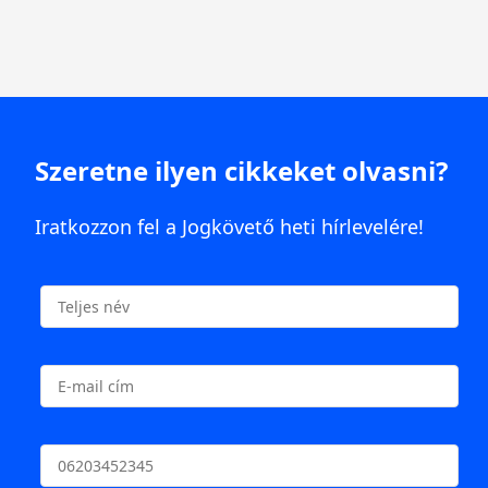
Szeretne ilyen cikkeket olvasni?
Iratkozzon fel a Jogkövető heti hírlevelére!