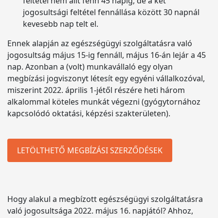
feltétel nem állt fenn 45 napig, de a két
jogosultsági feltétel fennállása között 30 napnál
kevesebb nap telt el.
Ennek alapján az egészségügyi szolgáltatásra való
jogosultság május 15-ig fennáll, május 16-án lejár a 45
nap. Azonban a (volt) munkavállaló egy olyan
megbízási jogviszonyt létesít egy egyéni vállalkozóval,
miszerint 2022. április 1-jétől részére heti három
alkalommal köteles munkát végezni (gyógytornához
kapcsolódó oktatási, képzési szakterületen).
LETÖLTHETŐ MEGBÍZÁSI SZERZŐDÉSEK
Hogy alakul a megbízott egészségügyi szolgáltatásra
való jogosultsága 2022. május 16. napjától? Ahhoz,