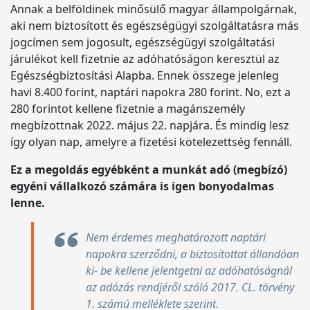
Annak a belföldinek minősülő magyar állampolgárnak,
aki nem biztosított és egészségügyi szolgáltatásra más
jogcímen sem jogosult, egészségügyi szolgáltatási
járulékot kell fizetnie az adóhatóságon keresztül az
Egészségbiztosítási Alapba. Ennek összege jelenleg
havi 8.400 forint, naptári napokra 280 forint. No, ezt a
280 forintot kellene fizetnie a magánszemély
megbízottnak 2022. május 22. napjára. És mindig lesz
így olyan nap, amelyre a fizetési kötelezettség fennáll.
Ez a megoldás egyébként a munkát adó (megbízó)
egyéni vállalkozó számára is igen bonyodalmas
lenne.
Nem érdemes meghatározott naptári
napokra szerződni, a biztosítottat állandóan
ki- be kellene jelentgetni az adóhatóságnál
az adózás rendjéről szóló 2017. CL. törvény
1. számú melléklete szerint.