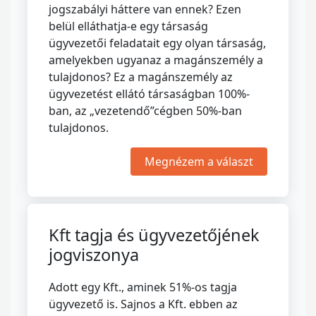
jogszabályi háttere van ennek? Ezen
belül elláthatja-e egy társaság
ügyvezetői feladatait egy olyan társaság,
amelyekben ugyanaz a magánszemély a
tulajdonos? Ez a magánszemély az
ügyvezetést ellátó társaságban 100%-
ban, az „vezetendő”cégben 50%-ban
tulajdonos.
Megnézem a választ
Kft tagja és ügyvezetőjének
jogviszonya
Adott egy Kft., aminek 51%-os tagja
ügyvezető is. Sajnos a Kft. ebben az