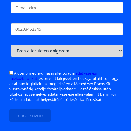
A gomb megnyomásával elfogadja
adatkezelési
tájékoztatónkat
, és önként kifejezetten hozzájárul ahhoz, hogy
az abban foglaltaknak megfelelően a Menedzser Praxis Kft.
visszavonásig kezelje és tárolja adatait. Hozzájárulása után
tiltakozhat személyes adatai kezelése ellen valamint bármikor
kérheti adatainak helyesbítését,törlését, korlátozását.
Feliratkozom