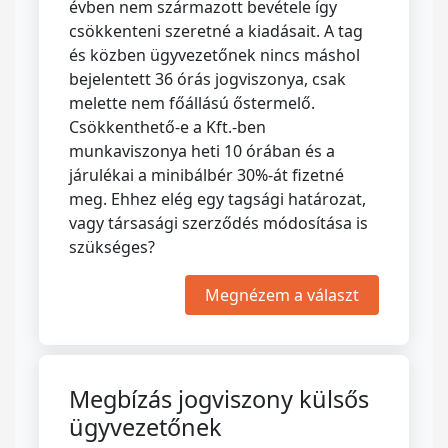
évben nem származott bevétele így
csökkenteni szeretné a kiadásait. A tag
és közben ügyvezetőnek nincs máshol
bejelentett 36 órás jogviszonya, csak
melette nem főállású őstermelő.
Csökkenthető-e a Kft.-ben
munkaviszonya heti 10 órában és a
járulékai a minibálbér 30%-át fizetné
meg. Ehhez elég egy tagsági határozat,
vagy társasági szerződés módosítása is
szükséges?
Megnézem a választ
Megbízás jogviszony külsős
ügyvezetőnek