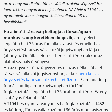
arra, hogy mindkettőt társas vállalkozóként végezze? Ha
igen, akkor hogyan kell bejelenteni a NAV felé a T1041-es
nyomtatványon és hogyan kell bevallani a 08-as
bevallásban?
Ha a betéti társaság beltagja a társaságban
munkaviszony keretében dolgozik
, amely eléri
legalább heti 36 órás foglalkoztatást, és emellett az
ügyvezetést társas vállalkozói jogviszonyban látja el
(ahogy az Ön által leírt esetben is történik), akkor az
alábbi szabály érvényesül:
Ha az ügyvezető az ügyvezetés díjazás nélkül látja el
társas vállalkozói jogviszonyban, akkor
nem kell az
ügyvezetés kapcsán közterheket fizetni
. Ez mindaddig
fennáll, addig a munkaviszonyban történő
foglalkoztatás legalább heti 36 órában történik. Ez egy
szabályos feladatellátás.
A T1041-es nyomtatványon ezt a foglalkoztatást 1452-
es kódon, „Társas vállalkozó heti 36 órás munkaviszony