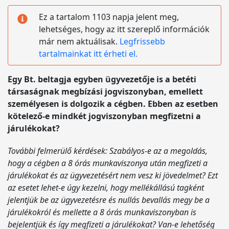
Ez a tartalom 1103 napja jelent meg,
lehetséges, hogy az itt szereplő információk
már nem aktuálisak.
Legfrissebb
tartalmainkat itt érheti el.
Egy Bt. beltagja egyben ügyvezetője is a betéti
társaságnak megbízási jogviszonyban, emellett
személyesen is dolgozik a cégben. Ebben az esetben
kötelező-e mindkét jogviszonyban megfizetni a
járulékokat?
További felmerülő kérdések: Szabályos-e az a megoldás,
hogy a cégben a 8 órás munkaviszonya után megfizeti a
járulékokat és az ügyvezetésért nem vesz ki jövedelmet? Ezt
az esetet lehet-e úgy kezelni, hogy mellékállású tagként
jelentjük be az ügyvezetésre és nullás bevallás megy be a
járulékokról és mellette a 8 órás munkaviszonyban is
bejelentjük és így megfizeti a járulékokat? Van-e lehetőség