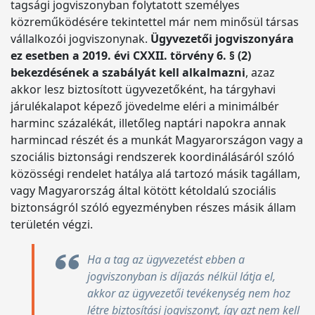
tagsági jogviszonyban folytatott személyes
közreműködésére tekintettel már nem minősül társas
vállalkozói jogviszonynak.
Ügyvezetői jogviszonyára
ez esetben a 2019. évi CXXII. törvény 6. § (2)
bekezdésének a szabályát kell alkalmazni
, azaz
akkor lesz biztosított ügyvezetőként, ha tárgyhavi
járulékalapot képező jövedelme eléri a minimálbér
harminc százalékát, illetőleg naptári napokra annak
harmincad részét és a munkát Magyarországon vagy a
szociális biztonsági rendszerek koordinálásáról szóló
közösségi rendelet hatálya alá tartozó másik tagállam,
vagy Magyarország által kötött kétoldalú szociális
biztonságról szóló egyezményben részes másik állam
területén végzi.
Ha a tag az ügyvezetést ebben a
jogviszonyban is díjazás nélkül látja el,
akkor az ügyvezetői tevékenység nem hoz
létre biztosítási jogviszonyt, így azt nem kell