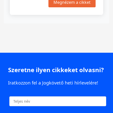
Megnézem a cikket
Szeretne ilyen cikkeket olvasni?
Iratkozzon fel a Jogkövető heti hírlevelére!