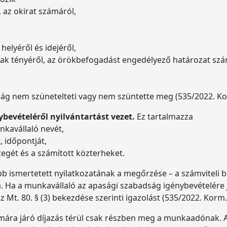
, az okirat számáról,
 helyéről és idejéről,
ak tényéről, az örökbefogadást engedélyező határozat szám
róság nem szünetelteti vagy nem szüntette meg (535/2022. Kor
bevételéről nyilvántartást vezet.
Ez tartalmazza
kavállaló nevét,
 időpontját,
szegét és a számított közterheket.
bb ismertetett nyilatkozatának a megőrzése – a számviteli 
a. Ha a munkavállaló az apasági szabadság igénybevételére
z Mt. 80. § (3) bekezdése szerinti igazolást (535/2022. Korm.
mára járó díjazás térül csak részben meg a munkaadónak. Az