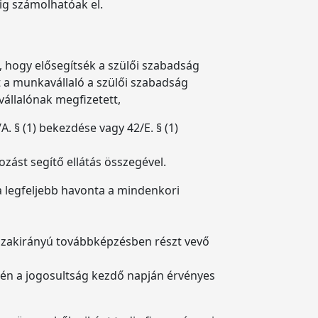
évig számolhatóak el.
, hogy elősegítsék a szülői szabadság
nt a munkavállaló a szülői szabadság
avállalónak megfizetett,
A. § (1) bekezdése vagy 42/E. § (1)
zást segítő ellátás összegével.
a legfeljebb havonta a mindenkori
 szakirányú továbbképzésben részt vevő
tén a jogosultság kezdő napján érvényes