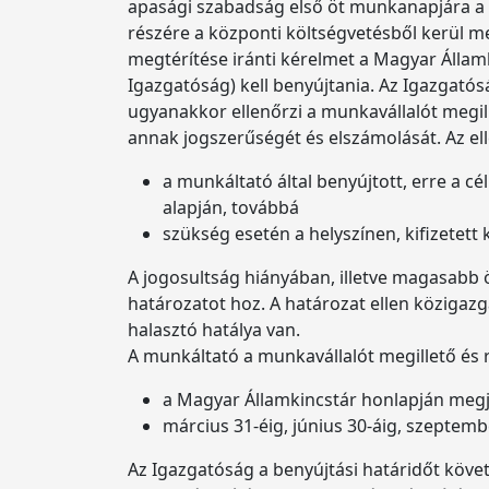
apasági szabadság első öt munkanapjára a m
részére a központi költségvetésből kerül 
megtérítése iránti kérelmet a Magyar Államk
Igazgatóság) kell benyújtania. Az Igazgatós
ugyanakkor ellenőrzi a munkavállalót megille
annak jogszerűségét és elszámolását. Az el
a munkáltató által benyújtott, erre a c
alapján, továbbá
szükség esetén a helyszínen, kifizetett 
A jogosultság hiányában, illetve magasabb 
határozatot hoz. A határozat ellen közigazg
halasztó hatálya van.
A munkáltató a munkavállalót megillető és ré
a Magyar Államkincstár honlapján megje
március 31-éig, június 30-áig, szeptemb
Az Igazgatóság a benyújtási határidőt követ