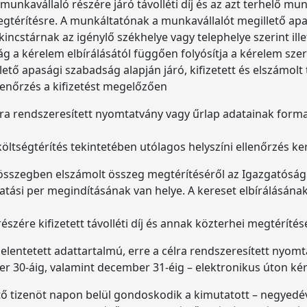
unkavállaló részére járó távolléti díj és az azt terhelő m
megtérítésre. A munkáltatónak a munkavállalót megillető a
incstárnak az igénylő székhelye vagy telephelye szerint ille
ág a kérelem elbírálásától függően folyósítja a kérelem szer
tő apasági szabadság alapján járó, kifizetett és elszámolt tá
lenőrzés a kifizetést megelőzően
élra rendszeresített nyomtatvány vagy űrlap adatainak forma
költségtérítés tekintetében utólagos helyszíni ellenőrzés ke
összegben elszámolt összeg megtérítéséről az Igazgatóság v
atási per megindításának van helye. A kereset elbírálásának 
szére kifizetett távolléti díj és annak közterhei megtéríté
lentetett adattartalmú, erre a célra rendszeresített nyom
er 30-áig, valamint december 31-éig – elektronikus úton ké
ő tizenöt napon belül gondoskodik a kimutatott – negyedéve