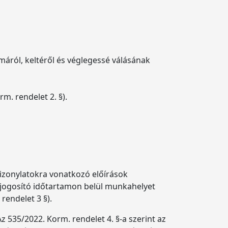
áról, keltéről és véglegessé válásának
m. rendelet 2. §).
bizonylatokra vonatkozó előírások
 jogosító időtartamon belül munkahelyet
 rendelet 3 §).
 535/2022. Korm. rendelet 4. §-a szerint az