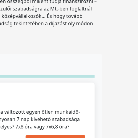
zen összegből miként tudja finanszírozni –
zülői szabadságra az Mt.-ben foglaltnál
s középvállalkozók… És hogy tovább
adság tekintetében a díjazást oly módon
ra változott egyenlőtlen munkaidő-
ányosan 7 nap kivehető szabadsága
elyes? 7x8 óra vagy 7x6,8 óra?