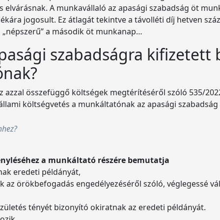
ós elvárásnak. A munkavállaló az apasági szabadság öt munka
kára jogosult. Ez átlagát tekintve a távolléti díj hetven szá
sz „népszerű” a második öt munkanap…
pasági szabadságra kifizetett 
ónak?
 azzal összefüggő költségek megtérítéséről szóló 535/2022.
 állami költségvetés a munkáltatónak az apasági szabadság 
ehhez?
ényléséhez a munkáltató részére bemutatja
nak eredeti példányát,
z örökbefogadás engedélyezéséről szóló, véglegessé vált ha
zületés tényét bizonyító okiratnak az eredeti példányát.
kozik