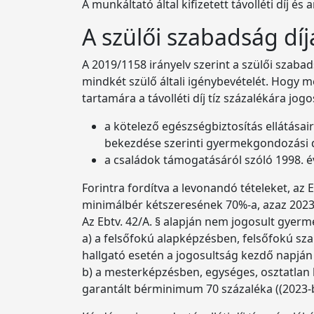
A munkáltató által kifizetett távolléti díj 
A szülői szabadság díj
A 2019/1158 irányelv szerint a szülői szaba
mindkét szülő általi igénybevételét. Hogy me
tartamára a távolléti díj tíz százalékára jo
a kötelező egészségbiztosítás ellátásairó
bekezdése szerinti gyermekgondozási dí
a családok támogatásáról szóló 1998. év
Forintra fordítva a levonandó tételeket, a
minimálbér kétszeresének 70%-a, azaz 2023.
Az Ebtv. 42/A. § alapján nem jogosult gyer
a) a felsőfokú alapképzésben, felsőfokú s
hallgató esetén a jogosultság kezdő napján
b) a mesterképzésben, egységes, osztatlan
garantált bérminimum 70 százaléka ((2023-b