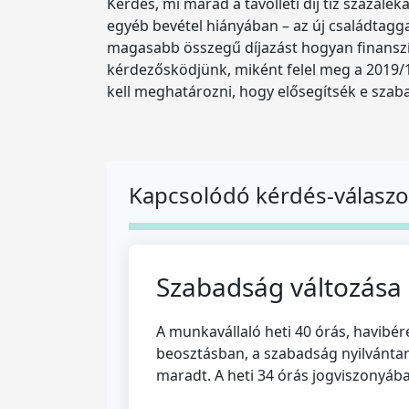
Kérdés, mi marad a távolléti díj tíz százalé
egyéb bevétel hiányában – az új családtagga
magasabb összegű díjazást hogyan finanszí
kérdezősködjünk, miként felel meg a 2019/1
kell meghatározni, hogy elősegítsék e szabad
Kapcsolódó kérdés-válasz
Szabadság változása
A munkavállaló heti 40 órás, havibé
beosztásban, a szabadság nyilvántar
maradt. A heti 34 órás jogviszonyáb