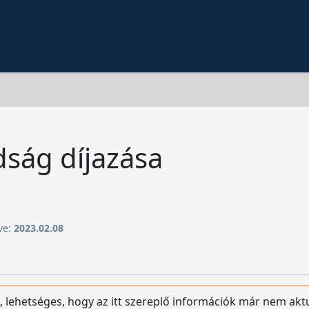
dság díjazása
tve:
2023.02.08
, lehetséges, hogy az itt szereplő információk már nem akt