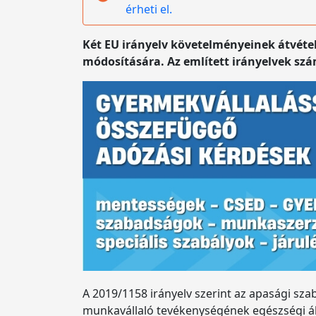
érheti el.
Két EU irányelv követelményeinek átvéte
módosítására. Az említett irányelvek szá
A 2019/1158 irányelv szerint az apasági szab
munkavállaló tevékenységének egészségi ál