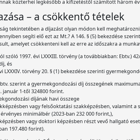
és annak közterhei legkésőbb a kifizetéstől számított három 
azása – a csökkentő tételek
dság tekintetében a díjazást olyan módon kell meghatározni
nnyiben segíti elő ezt az Mt.? A 146. § (5) bekezdése szeri
gosult, amelyet csökkenteni kell az erre az időszakra a munk
l szóló 1997. évi LXXXIII. törvény (a továbbiakban: Ebtv.) 42/
j, és
i LXXXIV. törvény 20. § (1) bekezdése szerinti gyermekgondo
z Ebtv. szerint a gyermekgondozási díj összegének maximum
 január 1-től 324800 forint.
mekgondozási díjának havi összege
zakképzésben vagy felsőoktatási szakképzésben, valamint a
 érvényes minimálbér (2023-ban 232 000 forint,),
 képzésben vagy doktori képzésben részt vevő hallgató ese
an 197.480 forint).