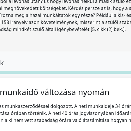
kából a levonás után? És hogy levonás nélkül a másik szülő e
l megnövekedett költségeket. Kérdés persze az is, hogy a s
rozna meg a hazai munkáltatók egy része? Például a kis- é
158 irányelv azon követelménynek, miszerint a szülői szab
ság mindkét szülő általi igénybevételét [5. cikk (2) bek.].
ok
 munkaidő változása nyomán
res munkaszerződéssel dolgozott. A heti munkaideje 34 órá
tása órában történik. A heti 40 órás jogviszonyában időar
an a ki nem vett szabadság órára való átszámítása hogyan h