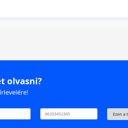
t olvasni?
írlevelére!