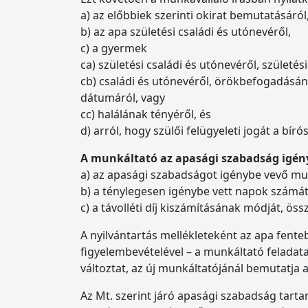
a) az előbbiek szerinti okirat bemutatásáról
b) az apa születési családi és utónevéről,
c) a gyermek
ca) születési családi és utónevéről, születési
cb) családi és utónevéről, örökbefogadásán
dátumáról, vagy
cc) halálának tényéről, és
d) arról, hogy szülői felügyeleti jogát a bí
A munkáltató az apasági szabadság igény
a) az apasági szabadságot igénybe vevő mun
b) a ténylegesen igénybe vett napok számát,
c) a távolléti díj kiszámításának módját, ös
A nyilvántartás mellékleteként az apa fente
figyelembevételével – a munkáltató feladat
változtat, az új munkáltatójánál bemutatja a
Az Mt. szerint járó apasági szabadság tarta