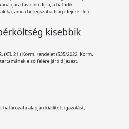
napjára távolléti díjra, a hatodik
zaléka, ami a betegszabadság idejére illeti
bérköltség kisebbik
 (XII. 21.) Korm. rendelet (535/2022. Korm.
tartamának első felére járó díjazást.
tározata alapján kiállított igazolást,