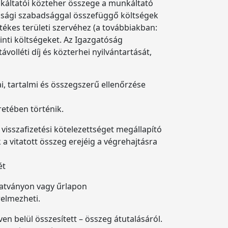
unkáltatói közteher összege a munkáltató
pasági szabadsággal összefüggő költségek
tékes területi szervéhez (a továbbiakban:
inti költségeket. Az Igazgatóság
volléti díj és közterhei nyilvántartását,
i, tartalmi és összegszerű ellenőrzése
retében történik.
isszafizetési kötelezettséget megállapító
a vitatott összeg erejéig a végrehajtásra
sét
tatványon vagy űrlapon
relmezheti.
n belül összesített – összeg átutalásáról.