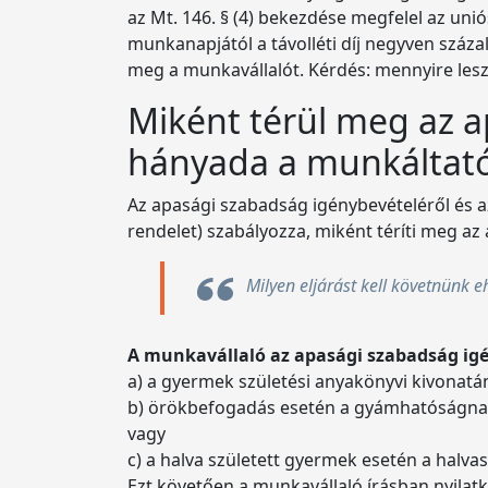
az Mt. 146. § (4) bekezdése megfelel az uni
munkanapjától a távolléti díj negyven százalé
meg a munkavállalót. Kérdés: mennyire le
Miként térül meg az a
hányada a munkáltat
Az apasági szabadság igénybevételéről és az
rendelet) szabályozza, miként téríti meg az
Milyen eljárást kell követnünk 
A munkavállaló az apasági szabadság ig
a) a gyermek születési anyakönyvi kivonatá
b) örökbefogadás esetén a gyámhatóságnak a
vagy
c) a halva született gyermek esetén a halvas
Ezt követően a munkavállaló írásban nyilat