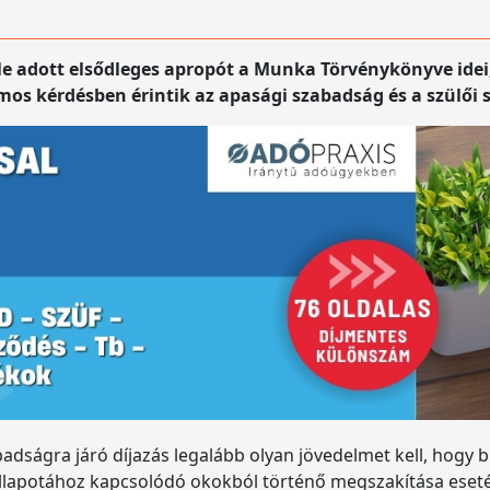
le adott elsődleges apropót a Munka Törvénykönyve idei
mos kérdésben érintik az apasági szabadság és a szülői
adságra járó díjazás legalább olyan jövedelmet kell, hogy bi
lapotához kapcsolódó okokból történő megszakítása esetén