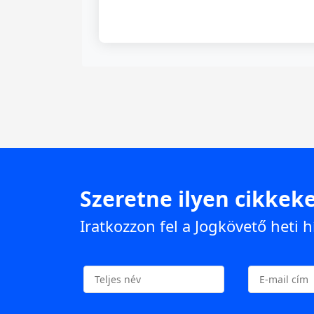
Szeretne ilyen cikkeke
Iratkozzon fel a Jogkövető heti h