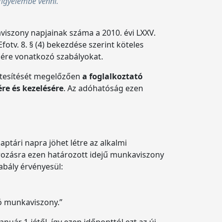
 figyelembe venni.
viszony napjainak száma a 2010. évi LXXV.
fotv. 8. § (4) bekezdése szerint köteles
ésére vonatkozó szabályokat.
 létesítését megelőzően
a foglalkoztató
re és kezelésére
. Az adóhatóság ezen
aptári napra jöhet létre az alkalmi
ározásra ezen határozott idejű munkaviszony
abály érvényesül:
óló munkaviszony.”
nuár 1-jétől, így ezen időponttól ezt az új