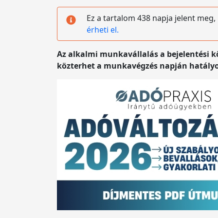
Ez a tartalom 438 napja jelent meg,
érheti el.
Az alkalmi munkavállalás a bejelentési kö
közterhet a munkavégzés napján hatályos