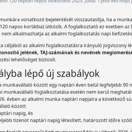
nti 120 naptári napos időkorlátot 2025. július 1-jétől kell majd
munkára vonatkozó bejelentését visszautasítja, ha a munka
 120 napos korlátba) ütközik. A foglalkoztató ez esetben az E
a nem alkalmazhatja az alkalmi foglalkoztatás napi befizet
ta céljából az alkalmi foglalkoztatásra irányuló jogviszony
azonosító jelének, TAJ-számának és nevének megismerésé
ési lehetőséget biztosít.
ályba lépő új szabályok
 munkavállaló között egy naptári éven belül legfeljebb 90 n
almi munkavállaló foglalkoztatása esetén nem kerül meghat
6. évben az alkalmi munka naptári napjaira a következő sz
llaló között
aptári napig, és
ljebb tizenöt naptári napig létesített, határozott időre sz
en foglalt egyszerűsített munkaszerződés is változik 2026. ja