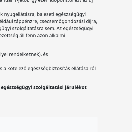
ak nyugellátásra, baleseti egészségügyi
például táppénzre, csecsemőgondozási díjra,
ügyi szolgáltatásra sem. Az egészségügyi
ezettség áll fenn azon alkalmi
lyel rendelkeznek), és
s a kötelező egészségbiztosítás ellátásairól
 egészségügyi szolgáltatási járulékot