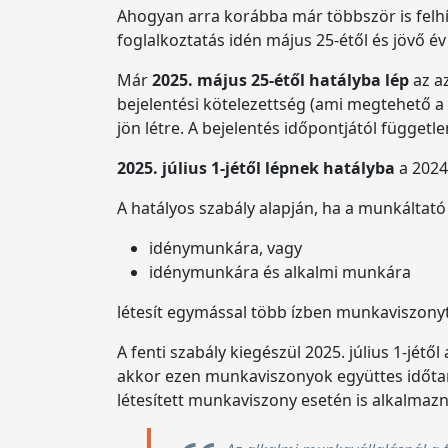
Ahogyan arra korábba már többször is felhí
foglalkoztatás idén május 25-étől és jövő év
Már
2025. május 25-étől hatályba lép
az az
bejelentési kötelezettség (ami megtehető a
jön létre. A bejelentés időpontjától függet
2025. július 1-jétől lépnek hatályba
a 2024.
A hatályos szabály alapján, ha a munkáltató
idénymunkára, vagy
idénymunkára és alkalmi munkára
létesít egymással több ízben munkaviszony
A fenti szabály kiegészül 2025. július 1-jét
akkor ezen munkaviszonyok együttes időta
létesített munkaviszony esetén is alkalmazn