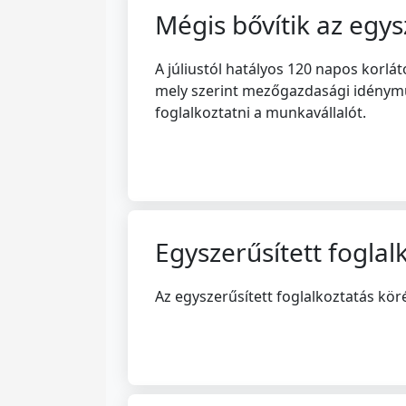
Mégis bővítik az egys
A júliustól hatályos 120 napos korl
mely szerint mezőgazdasági idénymu
foglalkoztatni a munkavállalót.
Egyszerűsített fogla
Az egyszerűsített foglalkoztatás kö