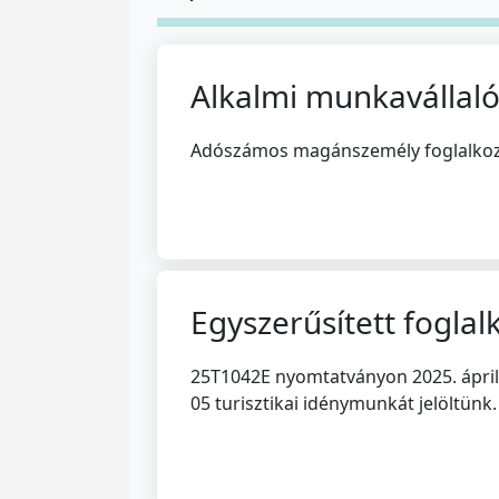
Alkalmi munkavállaló
Adószámos magánszemély foglalkozt
Egyszerűsített foglal
25T1042E nyomtatványon 2025. április
05 turisztikai idénymunkát jelöltünk