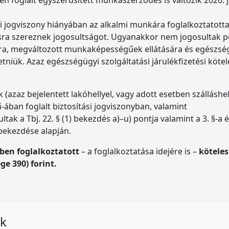
si jogviszony hiányában az alkalmi munkára foglalkoztatott
átásra szereznek jogosultságot. Ugyanakkor nem jogosultak 
ra, megváltozott munkaképességűek ellátására és egészség
tniük. Azaz egészségügyi szolgáltatási járulékfizetési kötel
azaz bejelentett lakóhellyel, vagy adott esetben szálláshel
 §-ában foglalt biztosítási jogviszonyban, valamint
ak a Tbj. 22. § (1) bekezdés a)–u) pontja valamint a 3. §-a é
) bekezdése alapján.
ben foglalkoztatott
– a foglalkoztatása idejére is –
köteles
ge 390) forint.
ok