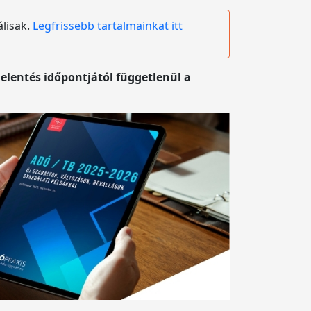
álisak.
Legfrissebb tartalmainkat itt
jelentés időpontjától függetlenül a