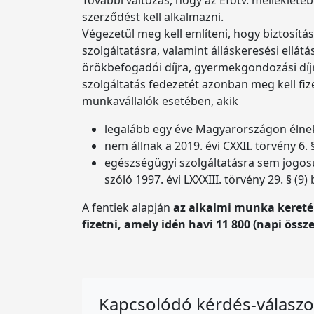
szerződést kell alkalmazni.
Végezetül meg kell említeni, hogy biztosítá
szolgáltatásra, valamint álláskeresési ell
örökbefogadói díjra, gyermekgondozási díj
szolgáltatás fedezetét azonban meg kell fize
munkavállalók esetében, akik
legalább egy éve Magyarországon élnek (
nem állnak a 2019. évi CXXII. törvény 6.
egészségügyi szolgáltatásra sem jogosult
szóló 1997. évi LXXXIII. törvény 29. § (9
A fentiek alapján
az alkalmi munka kereté
fizetni, amely idén havi 11 800 (napi össze
Kapcsolódó kérdés-válasz