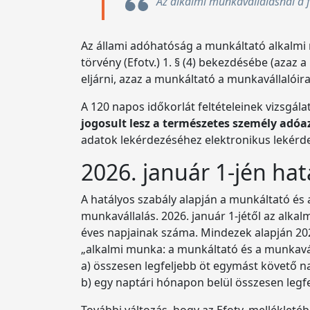
Az alkalmi munkavállalásnál a fe
Az állami adóhatóság a munkáltató alkalmi 
törvény (Efotv.) 1. § (4) bekezdésébe (azaz a
eljárni, azaz a munkáltató a munkavállalóir
A 120 napos időkorlát feltételeinek vizsgála
jogosult lesz a természetes személy adó
adatok lekérdezéséhez elektronikus lekérdez
2026. január 1-jén hat
A hatályos szabály alapján a munkáltató és a
munkavállalás. 2026. január 1-jétől az alk
éves napjainak száma. Mindezek alapján 202
„alkalmi munka: a munkáltató és a munkavá
a) összesen legfeljebb öt egymást követő n
b) egy naptári hónapon belül összesen legfe
További változás, hogy az Efotv. mellékletéb