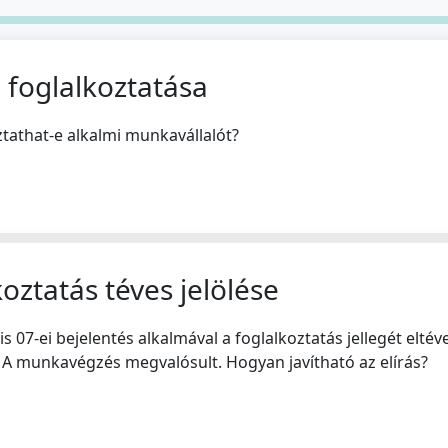
 foglalkoztatása
athat-e alkalmi munkavállalót?
koztatás téves jelölése
 07-ei bejelentés alkalmával a foglalkoztatás jellegét eltév
. A munkavégzés megvalósult. Hogyan javítható az elírás?