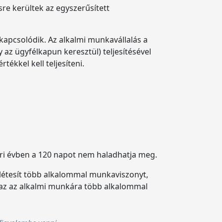
re kerültek az egyszerűsített
 kapcsolódik. Az alkalmi munkavállalás a
az ügyfélkapun keresztül) teljesítésével
ékkel kell teljesíteni.
ri évben a 120 napot nem haladhatja meg.
a létesít több alkalommal munkaviszonyt,
az az alkalmi munkára több alkalommal