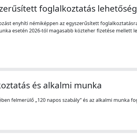
zerűsített foglalkoztatás lehetősé
átozást enyhíti némiképpen az egyszerűsített foglalkoztatás
nka esetén 2026-tól magasabb közteher fizetése mellett l
lkoztatás és alkalmi munka
rében felmerülő „120 napos szabály” és az alkalmi munka 