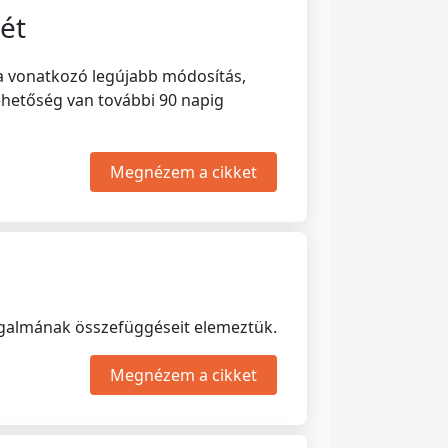
gét
ra vonatkozó legújabb módosítás,
ehetőség van további 90 napig
Megnézem a cikket
fogalmának összefüggéseit elemeztük.
Megnézem a cikket