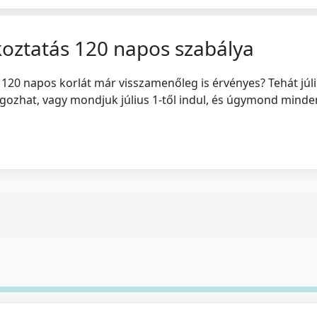
lkoztatás 120 napos szabálya
l 120 napos korlát már visszamenőleg is érvényes? Tehát júli
ozhat, vagy mondjuk július 1-től indul, és úgymond mindenk