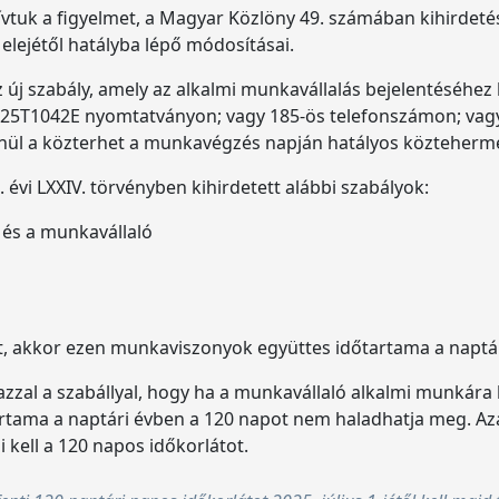
vtuk a figyelmet, a Magyar Közlöny 49. számában kihirdetés
 elejétől hatályba lépő módosításai.
 új szabály, amely az alkalmi munkavállalás bejelentéséhez
 25T1042E nyomtatványon; vagy 185-ös telefonszámon; vagy 
lenül a közterhet a munkavégzés napján hatályos köztehermért
 évi LXXIV. törvényben kihirdetett alábbi szabályok:
 és a munkavállaló
t, akkor ezen munkaviszonyok együttes időtartama a naptá
ől azzal a szabállyal, hogy ha a munkavállaló alkalmi munkár
rtama a naptári évben a 120 napot nem haladhatja meg. Az
i kell a 120 napos időkorlátot.