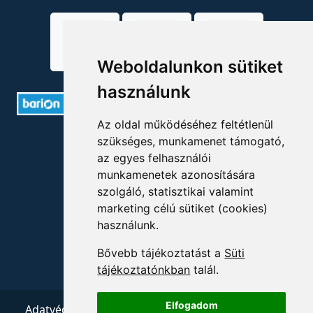
Weboldalunkon sütiket
használunk
Az oldal működéséhez feltétlenül
ELÉRHETŐSÉGEK
szükséges, munkamenet támogató,
az egyes felhasználói
+36 1 880 7600
munkamenetek azonosítására
szolgáló, statisztikai valamint
info@mprx.hu
marketing célú sütiket (cookies)
használunk.
Bővebb tájékoztatást a
Süti
tájékoztatónkban
talál.
Elfogadom
Adatvédelem
ÁSZF
Impresszum
Kapcsolat