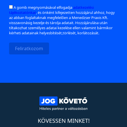
A gomb megnyomásával elfogadja
adatkezelési
tájékoztatónkat
, és önként kifejezetten hozzájárul ahhoz, hogy
az abban foglaltaknak megfelelően a Menedzser Praxis Kft.
visszavonásig kezelje és tárolja adatait. Hozzájárulása után
tiltakozhat személyes adatai kezelése ellen valamint bármikor
kérheti adatainak helyesbítését,törlését, korlátozását.
Feliratkozom
KÖVESSEN MINKET!