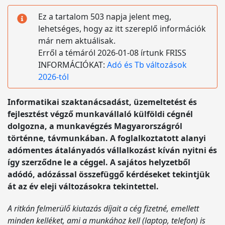
Ez a tartalom 503 napja jelent meg,
lehetséges, hogy az itt szereplő információk
már nem aktuálisak.
Erről a témáról 2026-01-08 írtunk FRISS
INFORMÁCIÓKAT:
Adó és Tb változások
2026-tól
Informatikai szaktanácsadást, üzemeltetést és
fejlesztést végző munkavállaló külföldi cégnél
dolgozna, a munkavégzés Magyarországról
történne, távmunkában. A foglalkoztatott alanyi
adómentes átalányadós vállalkozást kíván nyitni és
így szerződne le a céggel. A sajátos helyzetből
adódó, adózással összefüggő kérdéseket tekintjük
át az év eleji változásokra tekintettel.
A ritkán felmerülő kiutazás díjait a cég fizetné, emellett
minden kelléket, ami a munkához kell (laptop, telefon) is