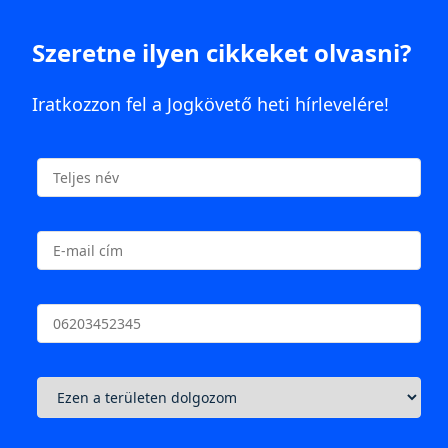
Szeretne ilyen cikkeket olvasni?
Iratkozzon fel a Jogkövető heti hírlevelére!