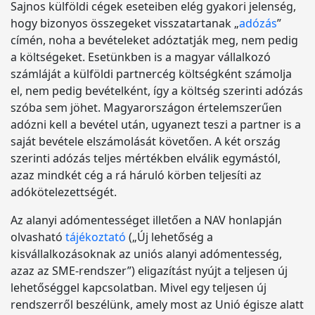
Sajnos külföldi cégek eseteiben elég gyakori jelenség,
hogy bizonyos összegeket visszatartanak „
adózás
”
címén, noha a bevételeket adóztatják meg, nem pedig
a költségeket. Esetünkben is a magyar vállalkozó
számláját a külföldi partnercég költségként számolja
el, nem pedig bevételként, így a költség szerinti adózás
szóba sem jöhet. Magyarországon értelemszerűen
adózni kell a bevétel után, ugyanezt teszi a partner is a
saját bevétele elszámolását követően. A két ország
szerinti adózás teljes mértékben elválik egymástól,
azaz mindkét cég a rá háruló körben teljesíti az
adókötelezettségét.
Az alanyi adómentességet illetően a NAV honlapján
olvasható
tájékoztató
(„Új lehetőség a
kisvállalkozásoknak az uniós alanyi adómentesség,
azaz az SME-rendszer”) eligazítást nyújt a teljesen új
lehetőséggel kapcsolatban. Mivel egy teljesen új
rendszerről beszélünk, amely most az Unió égisze alatt