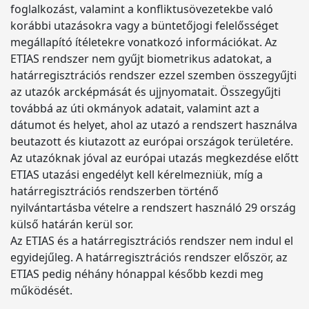
foglalkozást, valamint a konfliktusövezetekbe való
korábbi utazásokra vagy a büntetőjogi felelősséget
megállapító ítéletekre vonatkozó információkat. Az
ETIAS rendszer nem gyűjt biometrikus adatokat, a
határregisztrációs rendszer ezzel szemben összegyűjti
az utazók arcképmását és ujjnyomatait. Összegyűjti
továbbá az úti okmányok adatait, valamint azt a
dátumot és helyet, ahol az utazó a rendszert használva
beutazott és kiutazott az európai országok területére.
Az utazóknak jóval az európai utazás megkezdése előtt
ETIAS utazási engedélyt kell kérelmezniük, míg a
határregisztrációs rendszerben történő
nyilvántartásba vételre a rendszert használó 29 ország
külső határán kerül sor.
Az ETIAS és a határregisztrációs rendszer nem indul el
egyidejűleg. A határregisztrációs rendszer először, az
ETIAS pedig néhány hónappal később kezdi meg
működését.