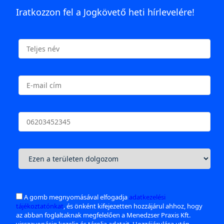
Iratkozzon fel a Jogkövető heti hírlevelére!
A gomb megnyomásával elfogadja
adatkezelési
tájékoztatónkat
, és önként kifejezetten hozzájárul ahhoz, hogy
az abban foglaltaknak megfelelően a Menedzser Praxis Kft.