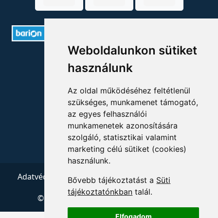
Weboldalunkon sütiket
ELÉRHETŐSÉGEK
használunk
+36 1 880 7600
Az oldal működéséhez feltétlenül
info@mprx.hu
szükséges, munkamenet támogató,
az egyes felhasználói
munkamenetek azonosítására
szolgáló, statisztikai valamint
marketing célú sütiket (cookies)
használunk.
Adatvédelem
ÁSZF
Impresszum
Kapcsolat
Bővebb tájékoztatást a
Süti
tájékoztatónkban
talál.
© 2026 Copyright:
Menedzserpraxis.hu
Elfogadom