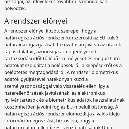
országai, az útleveleket továbbra is manuálisan
bélyegzik.
A rendszer előnyei
A rendszer előnyei között szerepel, hogy a
határregisztrációs rendszer korszerűsíti az EU külső
határainak igazgatását, fokozatosan javítva az utazók
tapasztalatait; azonosítja az engedélyezett
tartózkodási időt túllépő személyeket és megbízható
adatokat szolgáltat a belépésekről, a kilépésekről és a
beléptetés megtagadásáról. A rendszer biometrikus
adatok gyűjtésével hatékonyan küzd a
személyazonossággal való visszaélés ellen, így a
határellenőrzések javításának, az elektronikus
nyilvántartások és a biometrikus adatok használatának
köszönhetően javulni fog az EU-n belüli biztonság. A
határregisztrációs rendszer előmozdítja a valós idejű
információmegosztást, biztosítva, hogy a
határforgalom-ellenőrzést végző hatóságok Unió-