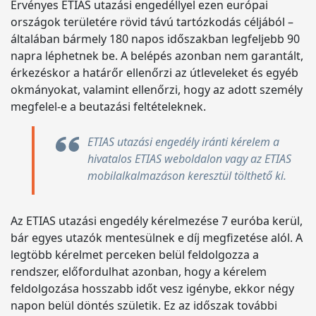
Érvényes ETIAS utazási engedéllyel ezen európai
országok területére rövid távú tartózkodás céljából –
általában bármely 180 napos időszakban legfeljebb 90
napra léphetnek be. A belépés azonban nem garantált,
érkezéskor a határőr ellenőrzi az útleveleket és egyéb
okmányokat, valamint ellenőrzi, hogy az adott személy
megfelel-e a beutazási feltételeknek.
ETIAS utazási engedély iránti kérelem a
hivatalos ETIAS weboldalon vagy az ETIAS
mobilalkalmazáson keresztül tölthető ki.
Az ETIAS utazási engedély kérelmezése 7 euróba kerül,
bár egyes utazók mentesülnek e díj megfizetése alól. A
legtöbb kérelmet perceken belül feldolgozza a
rendszer, előfordulhat azonban, hogy a kérelem
feldolgozása hosszabb időt vesz igénybe, ekkor négy
napon belül döntés születik. Ez az időszak további