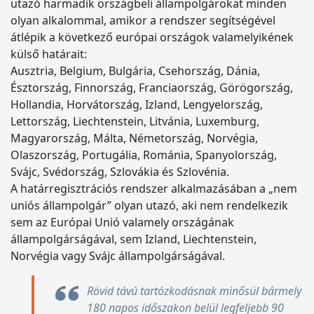
utazó harmadik országbeli állampolgárokat minden
olyan alkalommal, amikor a rendszer segítségével
átlépik a következő európai országok valamelyikének
külső határait:
Ausztria, Belgium, Bulgária, Csehország, Dánia,
Észtország, Finnország, Franciaország, Görögország,
Hollandia, Horvátország, Izland, Lengyelország,
Lettország, Liechtenstein, Litvánia, Luxemburg,
Magyarország, Málta, Németország, Norvégia,
Olaszország, Portugália, Románia, Spanyolország,
Svájc, Svédország, Szlovákia és Szlovénia.
A határregisztrációs rendszer alkalmazásában a „nem
uniós állampolgár” olyan utazó, aki nem rendelkezik
sem az Európai Unió valamely országának
állampolgárságával, sem Izland, Liechtenstein,
Norvégia vagy Svájc állampolgárságával.
Rövid távú tartózkodásnak minősül bármely
180 napos időszakon belül legfeljebb 90