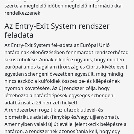
szerte a megfelelő időben megfelelő információkkal
rendelkezzenek.
Az Entry-Exit System rendszer
feladata
Az Entry-Exit System fel¬adata az Európai Unió
határainak ellenőrzésében fennmaradt rendszerhézag
kiküszöbölése. Annak ellenére ugyanis, hogy minden
európai uniós tagállam (Írország és Ciprus kivételével)
egyetlen schengeni övezetben egyesült, még mindig
nincs eszköz a külföldiek összes be- és kilépésének
nyomon követésére. Az új rendszer célja, hogy
létrehozza a határátlépések egységes schengeni
adatbázisát a 29 nemzeti helyett.
A rendszerben rögzítik az utazók útlevél- és
biometrikus adatait (fénykép és/vagy ujjlenyomat).
Amennyiben valaki új útlevéllel jelentkezik belépésre a
határon, a rendszernek azonosítania kell, hogy egy