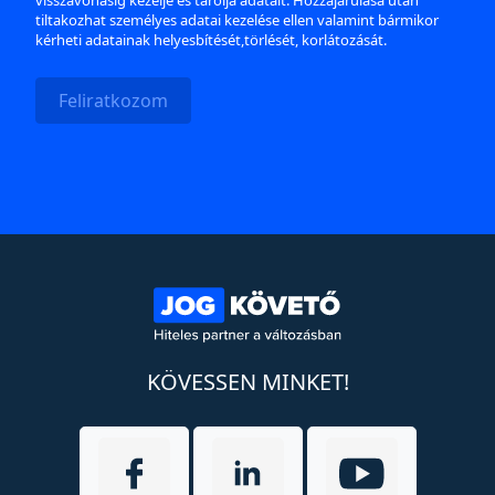
visszavonásig kezelje és tárolja adatait. Hozzájárulása után
tiltakozhat személyes adatai kezelése ellen valamint bármikor
kérheti adatainak helyesbítését,törlését, korlátozását.
Feliratkozom
KÖVESSEN MINKET!