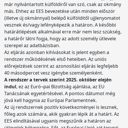
már nyilvántartott külföldiről van szó, csak az okmány
más. Ehhez az EES bevezetése után minden először
(illetve új okmánnyal) belépő külfölditől ujjlenyomatot
vesznek és/vagy lefényképezik a határon. A későbbi
határátlépések alkalmával erre már nem lesz szükség,
a határőr látni fogja, hogy az adott személy útlevele
szerepel az adatbázisban.
Az eljárás azonban kihívásokat is jelent egyben a
rendszer működésének első heteiben. Az uniós
előrejelzések szerint az azonosítási eljárás legfeljebb
40 másodpercet vesz igénybe személyenként.
A rendszer a tervek szerint 2025. október elején
indul
, ez az Euró¬pai Bizottság ajánlása, az EU
Tanácsának egyetértésével. A pontos dátumot még
jóvá kell hagynia az Európai Parlamentnek.
Az új rendszernek pozitív következményei is lesznek,
főleg azok számára, akik gyakran lépik át a határt. Az
EES elindításával ugyanis megszűnik a határon az
útlevelek bélyegzése. Sőt, az Európai Unió azt tervezi,