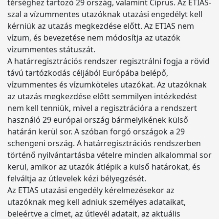
térséghez tartozó 29 ország, valamint Ciprus. Az ETIAS-
szal a vízummentes utazóknak utazási engedélyt kell
kérniük az utazás megkezdése előtt. Az ETIAS nem
vízum, és bevezetése nem módosítja az utazók
vízummentes státuszát.
A határregisztrációs rendszer regisztrálni fogja a rövid
távú tartózkodás céljából Európába belépő,
vízummentes és vízumköteles utazókat. Az utazóknak
az utazás megkezdése előtt semmilyen intézkedést
nem kell tenniük, mivel a regisztrációra a rendszert
használó 29 európai ország bármelyikének külső
határán kerül sor. A szóban forgó országok a 29
schengeni ország. A határregisztrációs rendszerben
történő nyilvántartásba vételre minden alkalommal sor
kerül, amikor az utazók átlépik a külső határokat, és
felváltja az útlevelek kézi bélyegzését.
Az ETIAS utazási engedély kérelmezésekor az
utazóknak meg kell adniuk személyes adataikat,
beleértve a címet, az útlevél adatait, az aktuális