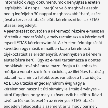
információk vagy dokumentumok benyújtása esetén
legfeljebb 14 nappal, interjúra való meghívás esetén
pedig legfeljebb 30 nappal meghosszabbítható, ezért
jóval a tervezett utazás előtt kérelmezni kell az ETIAS
utazási engedélyt.
A jelentkezést követően a kérelmező részére e-mailben
történik a megerősítés, amely tartalmazza a kérelmező
egyedi ETIAS-kérelemszámát. A kérelem feldolgozását
követően egy másik e-mailben kap a kérelmező
tájékoztatást az eredményről. Amennyiben a kérelem
elutasításra kerül, úgy az e-mail tartalmazza a döntés
indoklását, továbbá tartalmazni fogja a fellebbezés
módjára vonatkozó információkat, az illetékes hatóság
adatait, valamint a fellebbezés vonatkozó határidejét.
Az ETIAS utazási engedély három évig vagy a
kérelemben használt úti okmány lejártáig érvényes –
attól függően, hogy melyik következik be előbb. Rövid
távú tartózkodás esetén az érvényes ETIAS utazási
engedély feljogosítja a személyt arra, hogy bármely