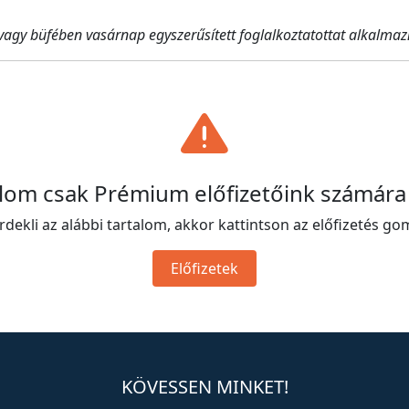
 vagy büfében vasárnap egyszerűsített foglalkoztatottat alkalmaz
alom csak Prémium előfizetőink számára
rdekli az alábbi tartalom, akkor kattintson az előfizetés go
Előfizetek
KÖVESSEN MINKET!