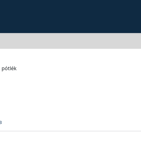
 pótlék
3