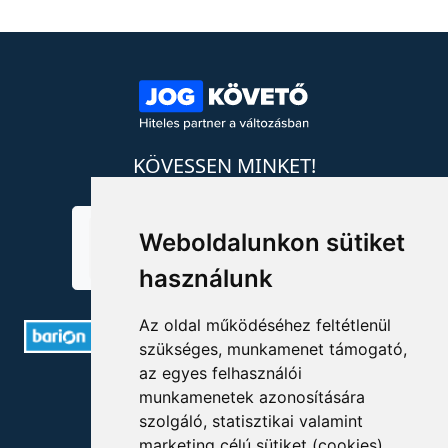
KÖVESSEN MINKET!
Weboldalunkon sütiket
használunk
Az oldal működéséhez feltétlenül
szükséges, munkamenet támogató,
az egyes felhasználói
ELÉRHETŐSÉGEK
munkamenetek azonosítására
szolgáló, statisztikai valamint
+36 1 880 7600
marketing célú sütiket (cookies)