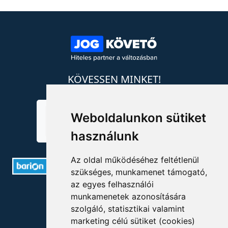
KÖVESSEN MINKET!
Weboldalunkon sütiket
használunk
Az oldal működéséhez feltétlenül
szükséges, munkamenet támogató,
az egyes felhasználói
ELÉRHETŐSÉGEK
munkamenetek azonosítására
szolgáló, statisztikai valamint
+36 1 880 7600
marketing célú sütiket (cookies)