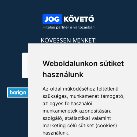
KÖVESSEN MINKET!
Weboldalunkon sütiket
használunk
Az oldal működéséhez feltétlenül
szükséges, munkamenet támogató,
az egyes felhasználói
ELÉRHETŐSÉGEK
munkamenetek azonosítására
szolgáló, statisztikai valamint
+36 1 880 7600
marketing célú sütiket (cookies)
használunk.
info@mprx.hu