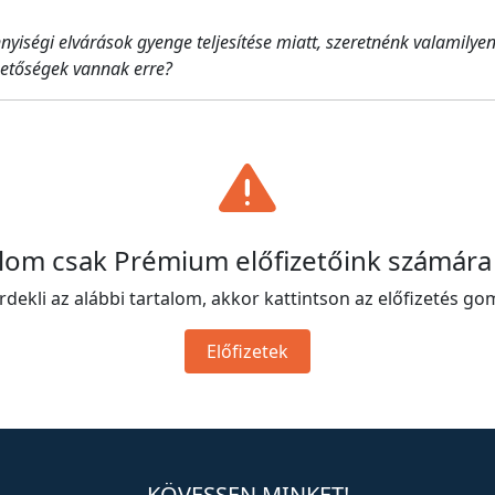
iségi elvárások gyenge teljesítése miatt, szeretnénk valamilyen s
ehetőségek vannak erre?
alom csak Prémium előfizetőink számára
rdekli az alábbi tartalom, akkor kattintson az előfizetés go
Előfizetek
KÖVESSEN MINKET!