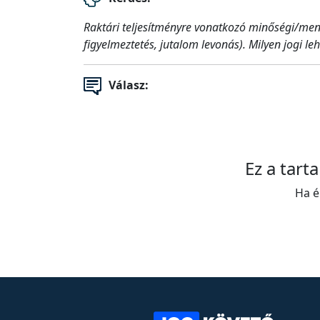
Raktári teljesítményre vonatkozó minőségi/menny
figyelmeztetés, jutalom levonás). Milyen jogi l
Válasz:
Ez a tart
Ha é