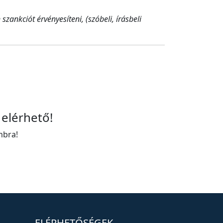
zankciót érvényesíteni, (szóbeli, írásbeli
 elérhető!
mbra!
ELÉRHETŐSÉGEK