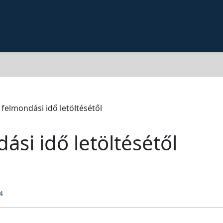
 felmondási idő letöltésétől
ási idő letöltésétől
4