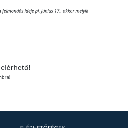
felmondás ideje pl. június 17., akkor melyik
 elérhető!
mbra!
ELÉRHETŐSÉGEK