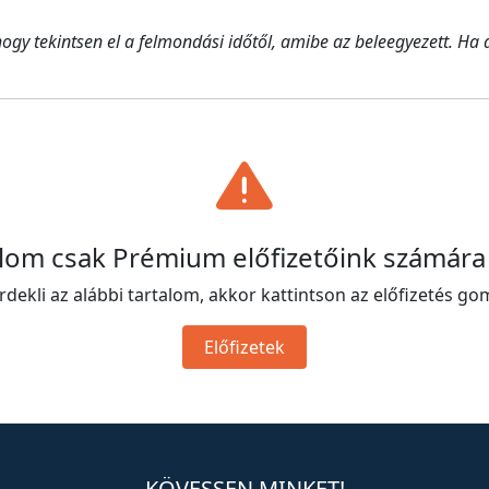
y tekintsen el a felmondási időtől, amibe az beleegyezett. Ha a 
alom csak Prémium előfizetőink számára
rdekli az alábbi tartalom, akkor kattintson az előfizetés go
Előfizetek
KÖVESSEN MINKET!