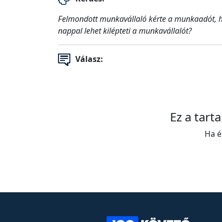
Felmondott munkavállaló kérte a munkaadót, hog
nappal lehet kilépteti a munkavállalót?
Válasz:
Ez a tart
Ha é