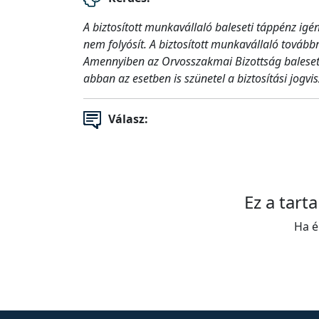
A biztosított munkavállaló baleseti táppénz igén
nem folyósít. A biztosított munkavállaló tovább
Amennyiben az Orvosszakmai Bizottság baleset
abban az esetben is szünetel a biztosítási jogvi
Válasz:
Ez a tart
Ha é