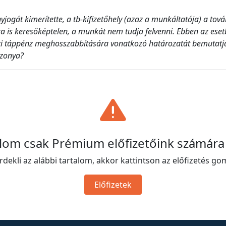
yjogát kimerítette, a tb-kifizetőhely (azaz a munkáltatója) a tov
ra is keresőképtelen, a munkát nem tudja felvenni. Ebben az esetb
i táppénz meghosszabbítására vonatkozó határozatát bemutatja 
szonya?
alom csak Prémium előfizetőink számára
rdekli az alábbi tartalom, akkor kattintson az előfizetés go
Előfizetek