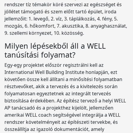
rendszer tíz témakör köré szervezi az egészséget és
jóllétet támogató és szem előtt tartó épület, iroda
jellemzőit: 1. levegő, 2. víz, 3. táplálkozás, 4. fény, 5.
mozgás, 6. hőkomfort, 7. akusztika, 8. anyaghasználat,
9. szellemi környezet, 10. közösség.
Milyen lépésekből áll a WELL
tanúsítási folyamat?
Egy-egy projektet először regisztrálni kell az
International Well Building Institute honlapján, ezt
követően össze kell állítani a minősítési folyamatban
résztvevőket, akik a tervezés és a kivitelezés során
folyamatosan egyeztetnek az integrált tervezés
biztosítása érdekében. Az építész tervező a helyi WELL
AP tanácsadó és a projekthez kijelölt, jellemzően
amerikai WELL coach segítségével integrálja a WELL
rendszer követelményeit az építészeti tervekbe, és
összeállítja az igazoló dokumentációt, amely