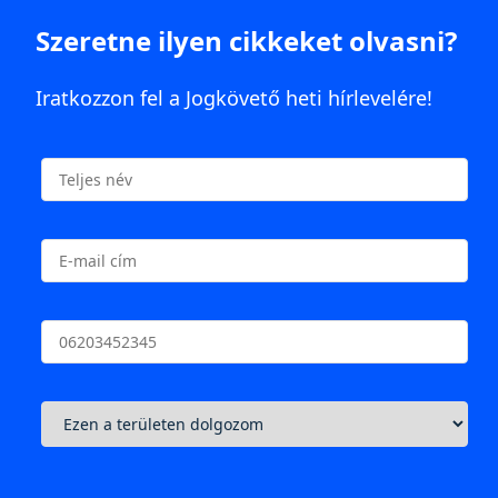
Szeretne ilyen cikkeket olvasni?
Iratkozzon fel a Jogkövető heti hírlevelére!