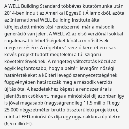
A WELL Building Standard többéves kutatómunka után
2014-ben indult az Amerikai Egyesült Államokból, azóta
az International WELL Building Institute által
kifejlesztett minősítési rendszernél már a második
generáció van jelen. A WELL v2 az első verziónál sokkal
rugalmasabb lehetőségeket kínál a minősítések
megszerzésére. A régebbi v1 verzió keretében csak
kevés projekt tudott megfelelni a túl szigorú
követelményeknek. A rengeteg változtatás közül az
egyik legfontosabb, hogy a beltéri levegőminőségi
határértékeket a kültéri levegő szennyezettségének
függvényében határozzák meg a második verziós
újítás óta. A kezdetekhez képest a rendszer ára is
jelentősen csökkent, maga a minősítési díj azonban így
is jóval magasabb (nagyságrendileg 11,5 millió Ft egy
25 000 négyzetméter bruttó összterületű projektre),
mint a LEED-minősítés díja egy ugyanakkora épületre
(6,5 millió Ft).