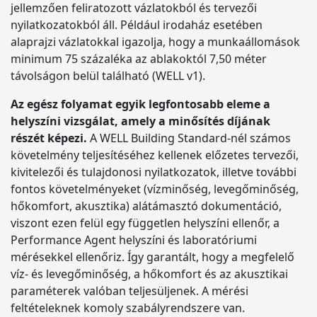
jellemzően feliratozott vázlatokból és tervezői
nyilatkozatokból áll. Például irodaház esetében
alaprajzi vázlatokkal igazolja, hogy a munkaállomások
minimum 75 százaléka az ablakoktól 7,50 méter
távolságon belül található (WELL v1).
Az egész folyamat egyik legfontosabb eleme a
helyszíni vizsgálat, amely a minősítés díjának
részét képezi.
A WELL Building Standard-nél számos
követelmény teljesítéséhez kellenek előzetes tervezői,
kivitelezői és tulajdonosi nyilatkozatok, illetve további
fontos követelményeket (vízminőség, levegőminőség,
hőkomfort, akusztika) alátámasztó dokumentáció,
viszont ezen felül egy független helyszíni ellenőr, a
Performance Agent helyszíni és laboratóriumi
mérésekkel ellenőriz. Így garantált, hogy a megfelelő
víz- és levegőminőség, a hőkomfort és az akusztikai
paraméterek valóban teljesüljenek. A mérési
feltételeknek komoly szabályrendszere van.