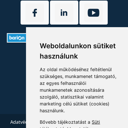
Weboldalunkon sütiket
ELÉRHETŐSÉGEK
használunk
+36 1 880 7600
Az oldal működéséhez feltétlenül
szükséges, munkamenet támogató,
info@mprx.hu
az egyes felhasználói
munkamenetek azonosítására
szolgáló, statisztikai valamint
marketing célú sütiket (cookies)
használunk.
Adatvédelem
ÁSZF
Impresszum
Kapcsolat
Bővebb tájékoztatást a
Süti