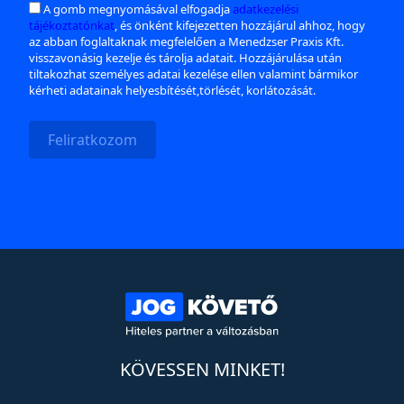
A gomb megnyomásával elfogadja
adatkezelési
tájékoztatónkat
, és önként kifejezetten hozzájárul ahhoz, hogy
az abban foglaltaknak megfelelően a Menedzser Praxis Kft.
visszavonásig kezelje és tárolja adatait. Hozzájárulása után
tiltakozhat személyes adatai kezelése ellen valamint bármikor
kérheti adatainak helyesbítését,törlését, korlátozását.
Feliratkozom
KÖVESSEN MINKET!