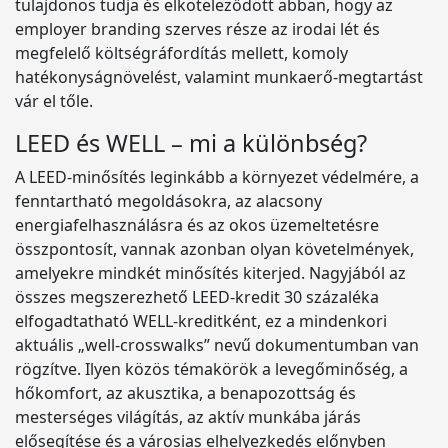
tulajdonos tudja és elköteleződött abban, hogy az
employer branding szerves része az irodai lét és
megfelelő költségráfordítás mellett, komoly
hatékonyságnövelést, valamint munkaerő-megtartást
vár el tőle.
LEED és WELL – mi a különbség?
A LEED-minősítés leginkább a környezet védelmére, a
fenntartható megoldásokra, az alacsony
energiafelhasználásra és az okos üzemeltetésre
összpontosít, vannak azonban olyan követelmények,
amelyekre mindkét minősítés kiterjed. Nagyjából az
összes megszerezhető LEED-kredit 30 százaléka
elfogadtatható WELL-kreditként, ez a mindenkori
aktuális „well-crosswalks” nevű dokumentumban van
rögzítve. Ilyen közös témakörök a levegőminőség, a
hőkomfort, az akusztika, a benapozottság és
mesterséges világítás, az aktív munkába járás
elősegítése és a városias elhelyezkedés előnyben