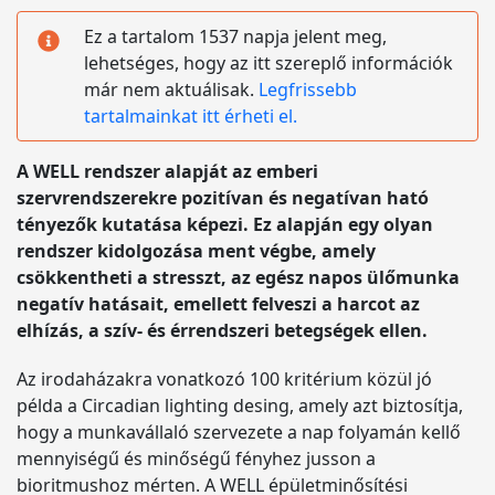
Ez a tartalom 1537 napja jelent meg,
lehetséges, hogy az itt szereplő információk
már nem aktuálisak.
Legfrissebb
tartalmainkat itt érheti el.
A WELL rendszer alapját az emberi
szervrendszerekre pozitívan és negatívan ható
tényezők kutatása képezi. Ez alapján egy olyan
rendszer kidolgozása ment végbe, amely
csökkentheti a stresszt, az egész napos ülőmunka
negatív hatásait, emellett felveszi a harcot az
elhízás, a szív- és érrendszeri betegségek ellen.
Az irodaházakra vonatkozó 100 kritérium közül jó
példa a Circadian lighting desing, amely azt biztosítja,
hogy a munkavállaló szervezete a nap folyamán kellő
mennyiségű és minőségű fényhez jusson a
bioritmushoz mérten. A WELL épületminősítési