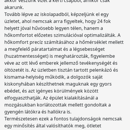
akkor veszünk vizet a kerti csapból, amikor csak
akarunk.
Tovább lépve az iskolapadból, képzeljünk el egy
üzletet, ahol nemcsak arra figyeltek, hogy 24 fok
helyett jóval hűvösebb legyen télen, hanem a
hőkomfortot előzetes szimulációval optimalizálták. A
hőkomfort precíz számításához a hőmérséklet mellett
a megfelelő páratartalmat és a légsebességet
(huzatmentességet) is meghatározták, figyelembe
véve az ott lévő emberek jellemző tevékenységét és
öltözetét is. Az üzletben tisztán tartott pelenkázó és
kismama-helyiség működik, a dolgozók saját
kiskonyhában készíthetnek maguknak egy gyors
ebédet, és azt igényes körülmények között
elfogyaszthatják. Az épület kialakításánál a
mozgásukban korlátozottak mellett gondoltak a
gyengén látókra és hallókra is.
Természetesen ezek a fontos tulajdonságok nemcsak
egy minősítés által valósíthatók meg, ötletet