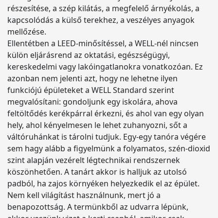
részesítése, a szép kilátás, a megfelelő árnyékolás, a
kapcsolódás a külső terekhez, a veszélyes anyagok
mellőzése.
Ellentétben a LEED-minősítéssel, a WELL-nél nincsen
külön eljárásrend az oktatási, egészségügyi,
kereskedelmi vagy lakóingatlanokra vonatkozóan. Ez
azonban nem jelenti azt, hogy ne lehetne ilyen
funkciójú épületeket a WELL Standard szerint
megvalósítani: gondoljunk egy iskolára, ahova
feltöltődés kerékpárral érkezni, és ahol van egy olyan
hely, ahol kényelmesen le lehet zuhanyozni, sőt a
váltóruhánkat is tárolni tudjuk. Egy-egy tanóra végére
sem hagy alább a figyelmünk a folyamatos, szén-dioxid
szint alapján vezérelt légtechnikai rendszernek
köszönhetően. A tanárt akkor is halljuk az utolsó
padból, ha zajos környéken helyezkedik el az épület.
Nem kell világítást használnunk, mert jó a
benapozottság. A termünkből az udvarra lépünk,