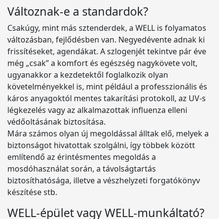
Változnak-e a standardok?
Csakúgy, mint más sztenderdek, a WELL is folyamatos
változásban, fejlődésben van. Negyedévente adnak ki
frissítéseket, agendákat. A szlogenjét tekintve pár éve
még „csak” a komfort és egészség nagykövete volt,
ugyanakkor a kezdetektől foglalkozik olyan
követelményekkel is, mint például a professzionális és
káros anyagoktól mentes takarítási protokoll, az UV-s
légkezelés vagy az alkalmazottak influenza elleni
védőoltásának biztosítása.
Mára számos olyan új megoldással álltak elő, melyek a
biztonságot hivatottak szolgálni, így többek között
említendő az érintésmentes megoldás a
mosdóhasználat során, a távolságtartás
biztosíthatósága, illetve a vészhelyzeti forgatókönyv
készítése stb.
WELL-épület vagy WELL-munkáltató?