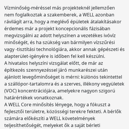
Vízminőség-méréssel más projekteknél jellemzően
nem foglalkoztak a szakemberek, a WELL azonban
rávilágít arra, hogy a meglévő épületek átalakításakor
érdemes már a projekt koncepcionális fázisában
megvizsgálni az adott helyszínen a vezetékes ivóvíz
minőségét, és ha szükség van bármilyen vízszűrési
vagy -tisztítási technológiára, akkor annak gépészeti és
alapterület-igényére is időben fel kell készülni.
A hivatalos helyszíni vizsgálat előtt, de már az
építkezés szennyezéssel járó munkarészei után
ajánlott levegőminőséget is mérni: különös tekintettel
a szállópor-tartalomra és a szerves, illékony vegyületek
(VOC) koncentrációjára, amelyekre nagyon szigorú
határértékek vonatkoznak.
A WELL Core minősítés lényege, hogy a fókuszt a
fejlesztői területre, közösségi terekre fekteti. A bérlők
számára előkészíti a WELL követelmények
teljesíthetőségét, melyeket ők a saját bérleti