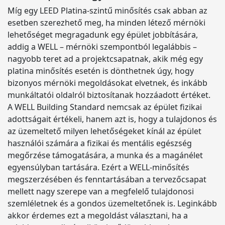
Míg egy LEED Platina-szintű minősítés csak abban az
esetben szerezhető meg, ha minden létező mérnöki
lehetőséget megragadunk egy épület jobbítására,
addig a WELL – mérnöki szempontból legalábbis –
nagyobb teret ad a projektcsapatnak, akik még egy
platina minősítés esetén is dönthetnek úgy, hogy
bizonyos mérnöki megoldásokat elvetnek, és inkább
munkáltatói oldalról biztosítanak hozzáadott értéket.
A WELL Building Standard nemcsak az épület fizikai
adottságait értékeli, hanem azt is, hogy a tulajdonos és
az üzemeltető milyen lehetőségeket kínál az épület
használói számára a fizikai és mentális egészség
megőrzése támogatására, a munka és a magánélet
egyensúlyban tartására. Ezért a WELL-minősítés
megszerzésében és fenntartásában a tervezőcsapat
mellett nagy szerepe van a megfelelő tulajdonosi
szemléletnek és a gondos üzemeltetőnek is. Leginkább
akkor érdemes ezt a megoldást választani, ha a