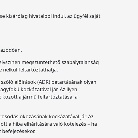
 kizárólag hivatalból indul, az ügyfél saját
igazodóan.
, helyszínen megszüntethető szabálytalanság
nélkül feltartóztathatja.
l szóló előírások (ADR) betartásának olyan
gyfokú kockázatával jár. Az ilyen
 között a jármű feltartóztatása, a
árosodás okozásának kockázatával jár. Az
tt a hiba elhárítására való kötelezés – ha
t befejezésekor.