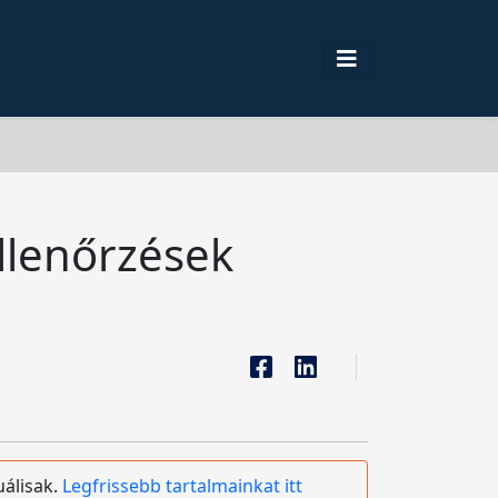
ellenőrzések
uálisak.
Legfrissebb tartalmainkat itt