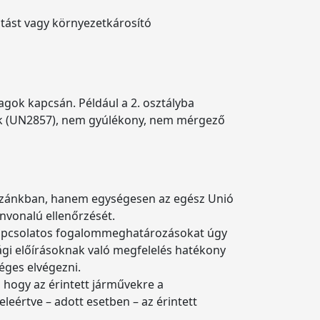
atást vagy környezetkárosító
gok kapcsán. Például a 2. osztályba
ek (UN2857), nem gyúlékony, nem mérgező
 hazánkban, hanem egységesen az egész Unió
ínvonalú ellenőrzését.
l kapcsolatos fogalommeghatározásokat úgy
sági előírásoknak való megfelelés hatékony
séges elvégezni.
 hogy az érintett járművekre a
eértve – adott esetben – az érintett