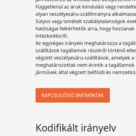
Függetlenül az áruk kiindulási vagy rendelt
olyan veszélyesáru-szállítmányra alkalmaza
Súlyos vagy ismételt szabálytalanságok eseté
hatóságai felkérhetők arra, hogy hozzanak
intézkedésről.
Az egységes irányelv meghatározza a tagáll
szállítások tagállamok részéről történő ell
végzett veszélyesáru-szállítások, amelyek a
meghatározottak nem érintik a tagállamok az
járművek által végzett belföldi és nemzetkö
KAPCSOLÓDÓ IRATMINTÁK
Kodifikált irányelv