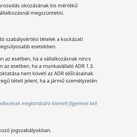
tkárosodás okozásának kis mértékű
vállalkozásnál megszüntetni.
dó szabálysértési tételek a kockázati
 legsúlyosabb esetekben.
an az esetben, ha a vállalkozásnak nincs
an az esetben, ha a munkavállaló ADR 1.3.
 oktatása nem követi az ADR előírásainak
zegű tételt jelent, ha a jármű személyzetén
ndelkezések megtartására kiemelt figyelmet kell
atkozó jogszabályokban.