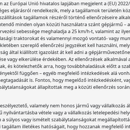
 az Európai Unió hivatalos lapjában megjelent a (EU) 2022/1
éges eljárásról rendelkezik, mely a tagállamok területén k
szállítások tagállamok részéről történő ellenőrzéseire alk
tendő minden olyan közúti használatra szánt gépjármű – ak
rvezési sebessége meghaladja a 25 km/h-t, valamint az ilye
dasági traktorokat és valamennyi mozgó vontató- vagy mu
ékletében szereplő ellenőrzési jegyzéket kell használni, mel
g által kiállított igazolást át kell adni a gépjárművezetőnek
ése vagy elkerülése érdekében. Az ellenőrzések alkalmával 
atóak, és kötelezhetők arra, hogy továbbhaladásuk előtt a s
nyektől függően – egyéb megfelelő intézkedések alá vonhat
gtagadását is. Fontos, hogy megelőző intézkedésként, va
álytalanságokat állapítottak meg a közúti ellenőrzés során,
veszélyeztető, valamely nem honos jármű vagy vállalkozás ált
ű nyilvántartásba vétele vagy a vállalkozás letelepedési hely
 a súlyos vagy ismételt szabálytalanságokat megállapították
nti tagállam illetékes hatóságait, hogy hozzanak megfelelő i