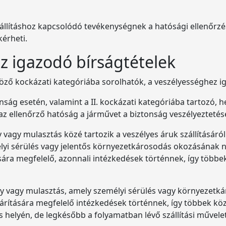
zállításhoz kapcsolódó tevékenységnek a hatósági ellenőrzése
érheti.
z igazodó bírságtételek
böző kockázati kategóriába sorolhatók, a veszélyességhez 
anság esetén, valamint a II. kockázati kategóriába tartozó
 ellenőrző hatóság a járművet a biztonság veszélyeztetése 
 vagy mulasztás közé tartozik a veszélyes áruk szállításáró
lyi sérülés vagy jelentős környezetkárosodás okozásának na
sára megfelelő, azonnali intézkedések történnek, így többek
ny vagy mulasztás, amely személyi sérülés vagy környezetk
hárítására megfelelő intézkedések történnek, így többek közö
s helyén, de legkésőbb a folyamatban lévő szállítási művele