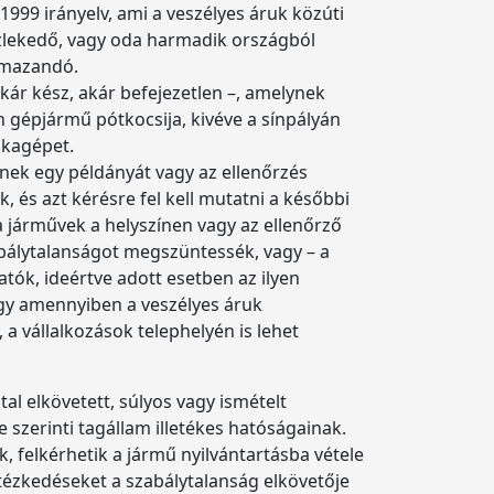
999 irányelv, ami a veszélyes áruk közúti
özlekedő, vagy oda harmadik országból
almazandó.
ár kész, akár befejezetlen –, amelynek
n gépjármű pótkocsija, kivéve a sínpályán
nkagépet.
ynek egy példányát vagy az ellenőrzés
, és azt kérésre fel kell mutatni a későbbi
a járművek a helyszínen vagy az ellenőrző
zabálytalanságot megszüntessék, vagy – a
ók, ideértve adott esetben az ilyen
gy amennyiben a veszélyes áruk
 a vállalkozások telephelyén is lehet
al elkövetett, súlyos vagy ismételt
e szerinti tagállam illetékes hatóságainak.
, felkérhetik a jármű nyilvántartásba vétele
ntézkedéseket a szabálytalanság elkövetője