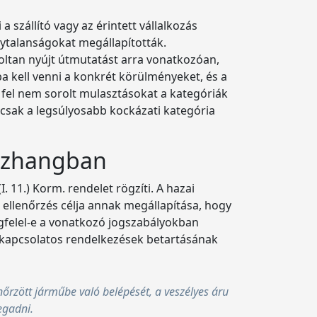
a szállító vagy az érintett vállalkozás
lytalanságokat megállapították.
roltan nyújt útmutatást arra vonatkozóan,
 kell venni a konkrét körülményeket, és a
n fel nem sorolt mulasztásokat a kategóriák
, csak a legsúlyosabb kockázati kategória
sszhangban
 11.) Korm. rendelet rögzíti. A hazai
 ellenőrzés célja annak megállapítása, hogy
egfelel-e a vonatkozó jogszabályokban
al kapcsolatos rendelkezések betartásának
enőrzött járműbe való belépését, a veszélyes áru
egadni.