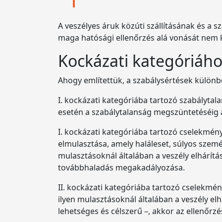
A veszélyes áruk közúti szállításának és a s
maga hatósági ellenőrzés alá vonását nem k
Kockázati kategóriáho
Ahogy említettük, a szabálysértések külön
I. kockázati kategóriába tartozó szabálytal
esetén a szabálytalanság megszüntetéséig az
I. kockázati kategóriába tartozó cselekmény
elmulasztása, amely haláleset, súlyos szemé
mulasztásoknál általában a veszély elhárítá
továbbhaladás megakadályozása.
II. kockázati kategóriába tartozó cselekmé
ilyen mulasztásoknál általában a veszély el
lehetséges és célszerű –, akkor az ellenőrzé