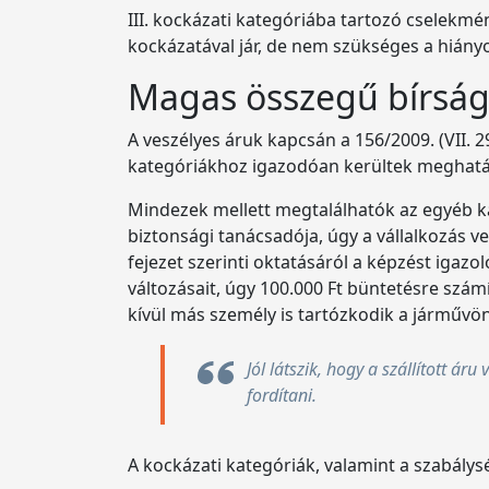
III. kockázati kategóriába tartozó cselek
kockázatával jár, de nem szükséges a hiány
Magas összegű bírsá
A veszélyes áruk kapcsán a 156/2009. (VII. 2
kategóriákhoz igazodóan kerültek meghatáro
Mindezek mellett megtalálhatók az egyéb kat
biztonsági tanácsadója, úgy a vállalkozás v
fejezet szerinti oktatásáról a képzést iga
változásait, úgy 100.000 Ft büntetésre szám
kívül más személy is tartózkodik a járművö
Jól látszik, hogy a szállított á
fordítani.
A kockázati kategóriák, valamint a szabálys