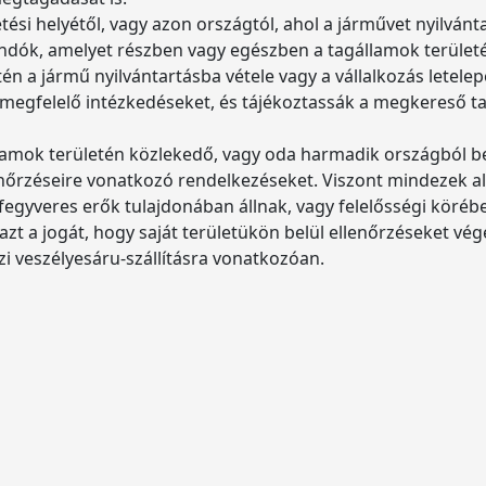
etési helyétől, vagy azon országtól, ahol a járművet nyilván
ndók, amelyet részben vagy egészben a tagállamok területé
n a jármű nyilvántartásba vétele vagy a vállalkozás letelepe
 megfelelő intézkedéseket, és tájékoztassák a megkereső 
amok területén közlekedő, vagy oda harmadik országból be
enőrzéseire vonatkozó rendelkezéseket. Viszont mindezek aló
 fegyveres erők tulajdonában állnak, vagy felelősségi köréb
t a jogát, hogy saját területükön belül ellenőrzéseket vég
zi veszélyesáru-szállításra vonatkozóan.