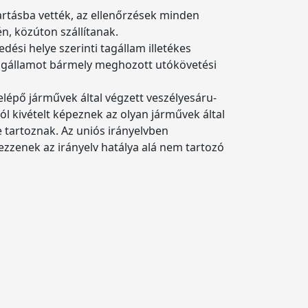
tartásba vették, az ellenőrzések minden
n, közúton szállítanak.
dési helye szerinti tagállam illetékes
tagállamot bármely meghozott utókövetési
lépő járművek által végzett veszélyesáru-
l kivételt képeznek az olyan járművek által
e tartoznak. Az uniós irányelvben
ezzenek az irányelv hatálya alá nem tartozó