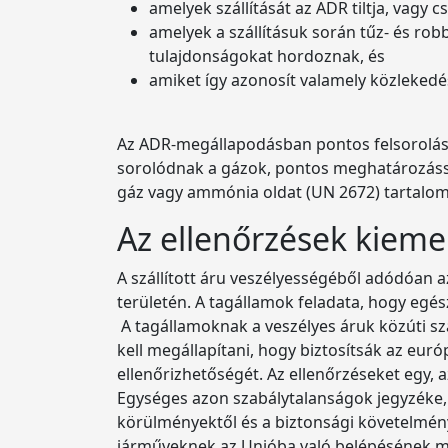
amelyek szállítását az ADR tiltja, vagy 
amelyek a szállításuk során tűz- és ro
tulajdonságokat hordoznak, és
amiket így azonosít valamely közlekedés
Az ADR-megállapodásban pontos felsorolást 
sorolódnak a gázok, pontos meghatározáss
gáz vagy ammónia oldat (UN 2672) tartalom
Az ellenőrzések kieme
A szállított áru veszélyességéből adódóan
területén. A tagállamok feladata, hogy egés
A tagállamoknak a veszélyes áruk közúti sz
kell megállapítani, hogy biztosítsák az eur
ellenőrizhetőségét. Az ellenőrzéseket egy,
Egységes azon szabálytalanságok jegyzéke, 
körülményektől és a biztonsági követelmény
járműveknek az Unióba való belépésének m