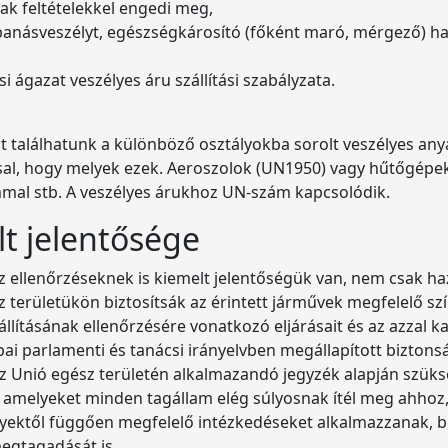
csak feltételekkel engedi meg,
bbanásveszélyt, egészségkárosító (főként maró, mérgező) h
i ágazat veszélyes áru szállítási szabályzata.
találhatunk a különböző osztályokba sorolt veszélyes anya
al, hogy melyek ezek. Aeroszolok (UN1950) vagy hűtőgép
mal stb. A veszélyes árukhoz UN-szám kapcsolódik.
lt jelentősége
 az ellenőrzéseknek is kiemelt jelentőségük van, nem csak
z területükön biztosítsák az érintett járművek megfelelő sz
állításának ellenőrzésére vonatkozó eljárásait és az azza
ópai parlamenti és tanácsi irányelvben megállapított bizton
 az Unió egész területén alkalmazandó jegyzék alapján szük
amelyeket minden tagállam elég súlyosnak ítél meg ahhoz,
ektől függően megfelelő intézkedéseket alkalmazzanak, bel
egtagadását is.