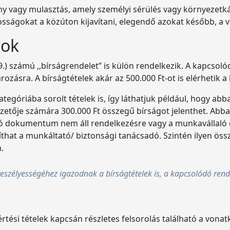
mény vagy mulasztás, amely személyi sérülés vagy környeze
osságokat a közúton kijavítani, elegendő azokat később, a 
gok
9.) számú ,,bírságrendelet” is külön rendelkezik. A kapcsoló
zásra. A bírságtételek akár az 500.000 Ft-ot is elérhetik a
egóriába sorolt tételek is, így láthatjuk például, hogy abb
ezetője számára 300.000 Ft összegű bírságot jelenthet. Abb
zoló dokumentum nem áll rendelkezésre vagy a munkavállaló
íthat a munkáltató/ biztonsági tanácsadó. Szintén ilyen öss
n.
ru veszélyességéhez igazodnak a bírságtételek is, a kapcsolódó re
értési tételek kapcsán részletes felsorolás található a von