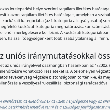
ozás letelepedési helye szerinti tagállam illetékes hatóságai 
sítik azon tagállam illetékes hatóságait, amelyben a szabá
 kockázati kategóriába (az I. kategória a legsúlyosabb) so
megfelelő kockázati kategória meghatározásakor számításba
/ellenőr mérlegelésére kell bízni. A kockázati kategóriákba
tben, ha szállítóegységenként több szabálytalanság áll fenn
az uniós iránymutatásokkal ö
 az uniós irányelvvel összhangban hazánkban az 1/2002. (I.
lenőrzésre vonatkozó részleteket is. A telephelyen végzett
solatos tevékenység végzése biztonságosan történik-e, és m
 ellenőrzés a veszélyesáru-szállítási biztonsági tanácsadóv
lyi ellenőrzést, az ellenőröknek az üzleti helyiségekbe vagy az ell
való betekintését lehetővé tenni és a szükséges felvilágosítást m