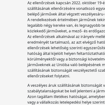
Az ellenőrzések kapcsán 2022. október 19-én
szállításának ellenőrzésére vonatkozó egys
belépő járművek által végzett veszélyesáru-
A rendelkezések értelmében járműnek tekin
legalább négy kereke van, és legnagyobb te
közlekedő járműveket, a mező- és erdőgaz
Az ellenőrzések alkalmával az irányelv mell
eredményét tartalmazó, az azt elvégző hatósá
ellenőrzések lehetőség szerinti egyszerűsít
hatóság által kijelölt helyen feltartóztath
körülményektől vagy a biztonsági követelmé
járműveknek az Unióba való belépésének me
szállításának biztonságát veszélyeztető szab
ellenőrzéseket folytatni.
A veszélyes áruk szállításának biztonságát 
szabálytalanságokat be kell jelenteni a járm
Azon tagállam illetékes hatóságai, amelyben
vagy a vállalkozás letelepedési helye szeri