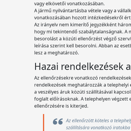
vagy elkövetői vonatkozásában.
A jármű nyilvántartásba vétele vagy a vállalk
vonatkozásában hozott intézkedésekről érte
Az irányelv nem kimerítő jegyzékként három
hogy mi tekintendő szabálytalanságnak. A 
besorolást a közúti ellenőrzést végző szerv
leírása szerint kell besorolni. Abban az ese
lesz a meghatározó.
Hazai rendelkezések 
Az ellenőrzésekre vonatkozó rendelkezéseket
rendelkezések meghatározzák a telephelyi el
a veszélyes áruk közúti szállításával kapc
foglalt előírásoknak. A telephelyen végzett
ellenőrzésére is kiterjed.
Az ellenőrzött köteles a telephe
szállítására vonatkozó iratokba 