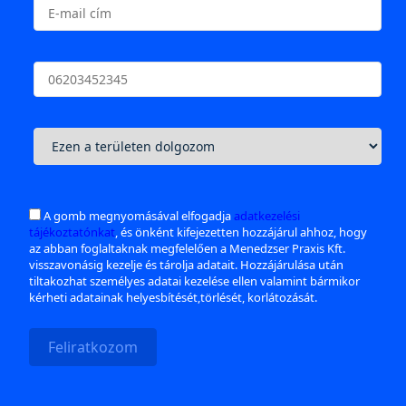
A gomb megnyomásával elfogadja
adatkezelési
tájékoztatónkat
, és önként kifejezetten hozzájárul ahhoz, hogy
az abban foglaltaknak megfelelően a Menedzser Praxis Kft.
visszavonásig kezelje és tárolja adatait. Hozzájárulása után
tiltakozhat személyes adatai kezelése ellen valamint bármikor
kérheti adatainak helyesbítését,törlését, korlátozását.
Feliratkozom