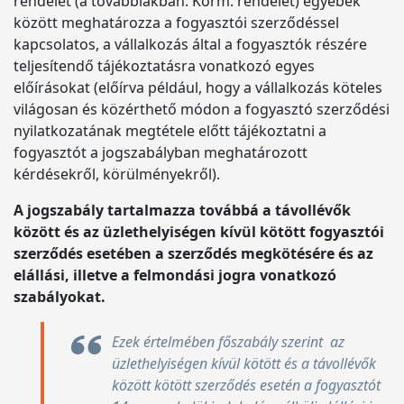
rendelet (a továbbiakban: Korm. rendelet) egyebek
között meghatározza a fogyasztói szerződéssel
kapcsolatos, a vállalkozás által a fogyasztók részére
teljesítendő tájékoztatásra vonatkozó egyes
előírásokat (előírva például, hogy a vállalkozás köteles
világosan és közérthető módon a fogyasztó szerződési
nyilatkozatának megtétele előtt tájékoztatni a
fogyasztót a jogszabályban meghatározott
kérdésekről, körülményekről).
A jogszabály tartalmazza továbbá a távollévők
között és az üzlethelyiségen kívül kötött fogyasztói
szerződés esetében a szerződés megkötésére és az
elállási, illetve a felmondási jogra vonatkozó
szabályokat.
Ezek értelmében főszabály szerint az
üzlethelyiségen kívül kötött és a távollévők
között kötött szerződés esetén a fogyasztót