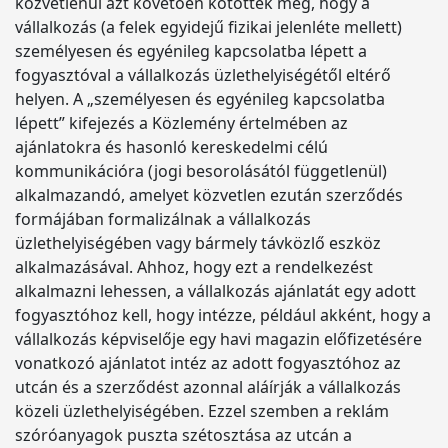
közvetlenül azt követően kötötték meg, hogy a
vállalkozás (a felek egyidejű fizikai jelenléte mellett)
személyesen és egyénileg kapcsolatba lépett a
fogyasztóval a vállalkozás üzlethelyiségétől eltérő
helyen. A „személyesen és egyénileg kapcsolatba
lépett” kifejezés a Közlemény értelmében az
ajánlatokra és hasonló kereskedelmi célú
kommunikációra (jogi besorolásától függetlenül)
alkalmazandó, amelyet közvetlen ezután szerződés
formájában formalizálnak a vállalkozás
üzlethelyiségében vagy bármely távközlő eszköz
alkalmazásával. Ahhoz, hogy ezt a rendelkezést
alkalmazni lehessen, a vállalkozás ajánlatát egy adott
fogyasztóhoz kell, hogy intézze, például akként, hogy a
vállalkozás képviselője egy havi magazin előfizetésére
vonatkozó ajánlatot intéz az adott fogyasztóhoz az
utcán és a szerződést azonnal aláírják a vállalkozás
közeli üzlethelyiségében. Ezzel szemben a reklám
szóróanyagok puszta szétosztása az utcán a