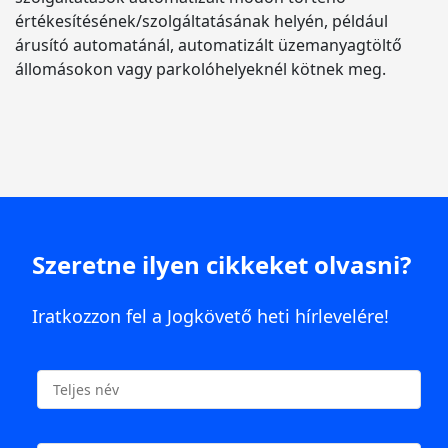
értékesítésének/szolgáltatásának helyén, például
árusító automatánál, automatizált üzemanyagtöltő
állomásokon vagy parkolóhelyeknél kötnek meg.
Szeretne ilyen cikkeket olvasni?
Iratkozzon fel a Jogkövető heti hírlevelére!