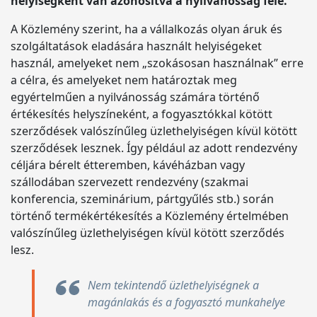
helyiségként van azonosítva a nyilvánosság felé.
A Közlemény szerint, ha a vállalkozás olyan áruk és
szolgáltatások eladására használt helyiségeket
használ, amelyeket nem „szokásosan használnak” erre
a célra, és amelyeket nem határoztak meg
egyértelműen a nyilvánosság számára történő
értékesítés helyszíneként, a fogyasztókkal kötött
szerződések valószínűleg üzlethelyiségen kívül kötött
szerződések lesznek. Így például az adott rendezvény
céljára bérelt étteremben, kávéházban vagy
szállodában szervezett rendezvény (szakmai
konferencia, szeminárium, pártgyűlés stb.) során
történő termékértékesítés a Közlemény értelmében
valószínűleg üzlethelyiségen kívül kötött szerződés
lesz.
Nem tekintendő üzlethelyiségnek a
magánlakás és a fogyasztó munkahelye