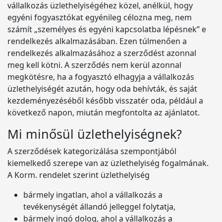
vállalkozás üzlethelyiségéhez közel, anélkül, hogy
egyéni fogyasztókat egyénileg célozna meg, nem
számít „személyes és egyéni kapcsolatba lépésnek” e
rendelkezés alkalmazásában. Ezen túlmenően a
rendelkezés alkalmazásához a szerződést azonnal
meg kell kötni. A szerződés nem kerül azonnal
megkötésre, ha a fogyasztó elhagyja a vállalkozás
üzlethelyiségét azután, hogy oda behívták, és saját
kezdeményezéséből később visszatér oda, például a
következő napon, miután megfontolta az ajánlatot.
Mi minősül üzlethelyiségnek?
A szerződések kategorizálása szempontjából
kiemelkedő szerepe van az üzlethelyiség fogalmának.
A Korm. rendelet szerint üzlethelyiség
bármely ingatlan, ahol a vállalkozás a
tevékenységét állandó jelleggel folytatja,
bármely ingó dolog, ahol a vállalkozás a