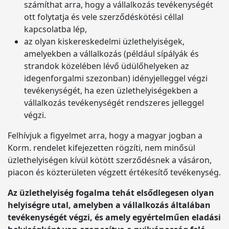
számíthat arra, hogy a vállalkozás tevékenységét
ott folytatja és vele szerződéskötési céllal
kapcsolatba lép,
az olyan kiskereskedelmi üzlethelyiségek,
amelyekben a vállalkozás (például sípályák és
strandok közelében lévő üdülőhelyeken az
idegenforgalmi szezonban) idényjelleggel végzi
tevékenységét, ha ezen üzlethelyiségekben a
vállalkozás tevékenységét rendszeres jelleggel
végzi.
Felhívjuk a figyelmet arra, hogy a magyar jogban a
Korm. rendelet kifejezetten rögzíti, nem minősül
üzlethelyiségen kívül kötött szerződésnek a vásáron,
piacon és közterületen végzett értékesítő tevékenység.
Az üzlethelyiség fogalma tehát elsődlegesen olyan
helyiségre utal, amelyben a vállalkozás általában
tevékenységét végzi, és amely egyértelműen eladási