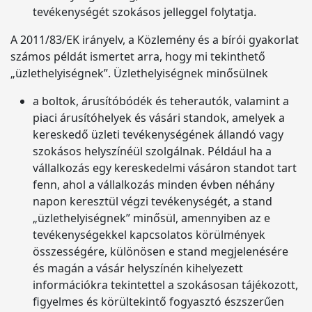
tevékenységét szokásos jelleggel folytatja.
A 2011/83/EK irányelv, a Közlemény és a bírói gyakorlat
számos példát ismertet arra, hogy mi tekinthető
„üzlethelyiségnek”. Üzlethelyiségnek minősülnek
a boltok, árusítóbódék és teherautók, valamint a
piaci árusítóhelyek és vásári standok, amelyek a
kereskedő üzleti tevékenységének állandó vagy
szokásos helyszínéül szolgálnak. Például ha a
vállalkozás egy kereskedelmi vásáron standot tart
fenn, ahol a vállalkozás minden évben néhány
napon keresztül végzi tevékenységét, a stand
„üzlethelyiségnek” minősül, amennyiben az e
tevékenységekkel kapcsolatos körülmények
összességére, különösen e stand megjelenésére
és magán a vásár helyszínén kihelyezett
információkra tekintettel a szokásosan tájékozott,
figyelmes és körültekintő fogyasztó észszerűen