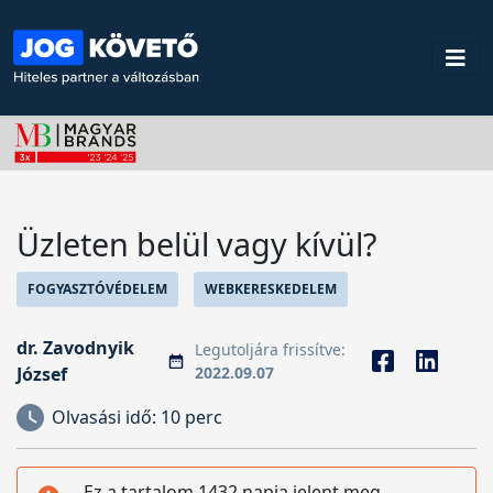
Üzleten belül vagy kívül?
FOGYASZTÓVÉDELEM
WEBKERESKEDELEM
dr. Zavodnyik
Legutoljára frissítve:
József
2022.09.07
Olvasási idő:
10 perc
Ez a tartalom 1432 napja jelent meg,