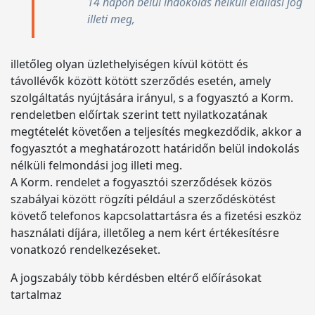
14 napon belül indokolás nélküli elállási jog
illeti meg,
illetőleg olyan üzlethelyiségen kívül kötött és
távollévők között kötött szerződés esetén, amely
szolgáltatás nyújtására irányul, s a fogyasztó a Korm.
rendeletben előírtak szerint tett nyilatkozatának
megtételét követően a teljesítés megkezdődik, akkor a
fogyasztót a meghatározott határidőn belül indokolás
nélküli felmondási jog illeti meg.
A Korm. rendelet a fogyasztói szerződések közös
szabályai között rögzíti például a szerződéskötést
követő telefonos kapcsolattartásra és a fizetési eszköz
használati díjára, illetőleg a nem kért értékesítésre
vonatkozó rendelkezéseket.
A jogszabály több kérdésben eltérő előírásokat
tartalmaz