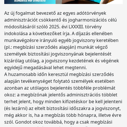
Az új fogalmat bevezető az egyes adótörvények
adminisztrációt csökkentő és jogharmonizációs célú
módosításáról szóló 2025. évi LXXXIII. törvény
indokolása a következőket írja. A díjazás ellenében
munkavégzésre irányuló egyéb jogviszony keretében
(pl.: megbízási szerződés alapján) munkát végző
személyek biztosítási jogviszonyának bejelentését
kizárólag utólag, a jogviszony kezdetének és végének
egyidejű megadásával lehet megtenni.
A huzamosabb időn keresztül megbízási szerződés
alapján tevékenységet folytató személyek esetében
azonban az utólagos bejelentés többféle problémát
okoz: a megbízónak jelentős adminisztrációs többlet
terhet jelent, hogy minden kifizetéskor be kell jelenteni
(és lezárni) az eltelt biztosítási időszakra a jogviszonyt,
még akkor is, ha a megbízás több hónapra, illetve évre
szól. Gondot okoz továbbá, hogy a csak megbízási