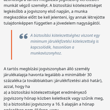
munkát végző személyt. A biztosítási kötelezettséget
legkésőbb a jogviszony első napján, a munka
megkezdése előtt be kell jelenteni, így annak létrejötte
tulajdonképpen független a jövedelem nagyságától.
A biztosítási kötelezettséghez viszont egy
minimum járulékfizetési kötelezettség is
kapcsolódik, hasonlóan a
munkaviszonyhoz.
A tartós megbízási jogviszonyban álló személy
járulékalapja havonta legalább a minimálbér 30
százaléka (a továbbiakban: járulékfizetési alsó határ),
azzal, hogy ha
a) a biztosítási kötelezettséget eredményező
jogviszony hónap közben keletkezik vagy szűnik meg,
b) a biztosítási jogviszony a 16. § alapján a hónap