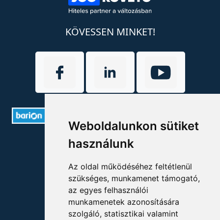
KÖVESSEN MINKET!
Weboldalunkon sütiket
ELÉRHETŐSÉGEK
használunk
+36 1 880 7600
Az oldal működéséhez feltétlenül
szükséges, munkamenet támogató,
info@mprx.hu
az egyes felhasználói
munkamenetek azonosítására
szolgáló, statisztikai valamint