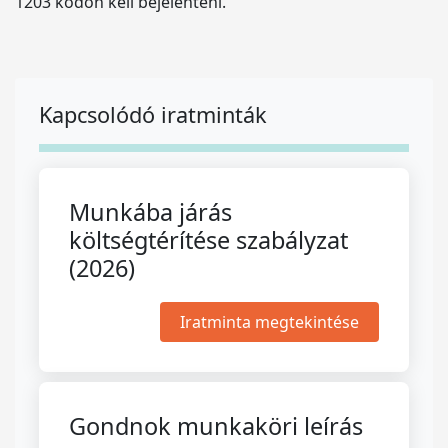
1203 kódon kell bejelenteni.
Kapcsolódó iratminták
Munkába járás
költségtérítése szabályzat
(2026)
Iratminta megtekintése
Gondnok munkaköri leírás