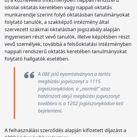
b) a köznevelési intézményben nappali rendszerű
iskolai oktatás keretében vagy nappali oktatás
munkarendje szerint folyó oktatásban tanulmányokat
folytató tanulók, a szakképző intézmény által
szervezett szakmai oktatásban jogszabály alapján
ingyenesen részt vevő tanulók, illetve képzésben részt
vevő személyek, továbbá a felsőoktatási intézményben
nappali rendszerű oktatás keretében tanulmányokat
folytató hallgatók esetében.
A 08E jelű nyomtatványon a tartós
megbízási jogviszonyt a 1115
jogviszonykódon, a „normál” azaz
határozott idejű megbízási jogviszonyt
továbbra is a 1202 jogviszonykódon kell
bejelenteni.
A felhasználási szerződés alapján kifizetett díjazást a