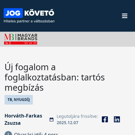
Új fogalom a
foglalkoztatásban: tartós
megbízás
TB, NYUGDÍJ
Horváth-Farkas
Legutoljára frissítve:
Zsuzsa
2025.12.07
Olvasási idő:
4 perc