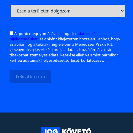
A gomb megnyomásával elfogadja
adatkezelési
tájékoztatónkat
, és önként kifejezetten hozzájárul ahhoz, hogy
az abban foglaltaknak megfelelően a Menedzser Praxis Kft.
visszavonásig kezelje és tárolja adatait. Hozzájárulása után
tiltakozhat személyes adatai kezelése ellen valamint bármikor
kérheti adatainak helyesbítését,törlését, korlátozását.
Feliratkozom