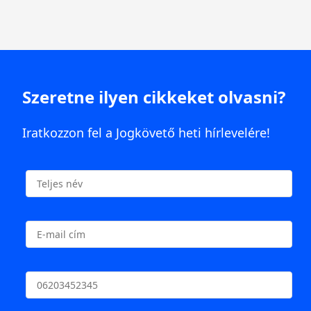
Szeretne ilyen cikkeket olvasni?
Iratkozzon fel a Jogkövető heti hírlevelére!