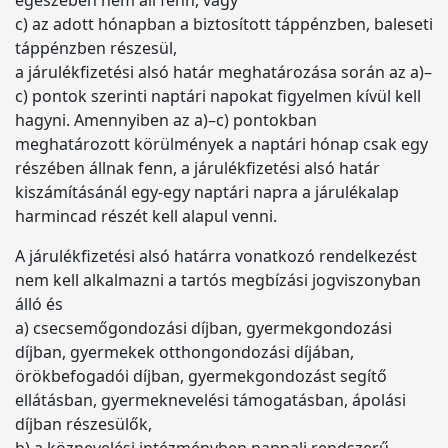
egészében nem áll fenn, vagy
c) az adott hónapban a biztosított táppénzben, baleseti
táppénzben részesül,
a járulékfizetési alsó határ meghatározása során az a)–
c) pontok szerinti naptári napokat figyelmen kívül kell
hagyni. Amennyiben az a)–c) pontokban
meghatározott körülmények a naptári hónap csak egy
részében állnak fenn, a járulékfizetési alsó határ
kiszámításánál egy-egy naptári napra a járulékalap
harmincad részét kell alapul venni.
A járulékfizetési alsó határra vonatkozó rendelkezést
nem kell alkalmazni a tartós megbízási jogviszonyban
álló és
a) csecsemőgondozási díjban, gyermekgondozási
díjban, gyermekek otthongondozási díjában,
örökbefogadói díjban, gyermekgondozást segítő
ellátásban, gyermeknevelési támogatásban, ápolási
díjban részesülők,