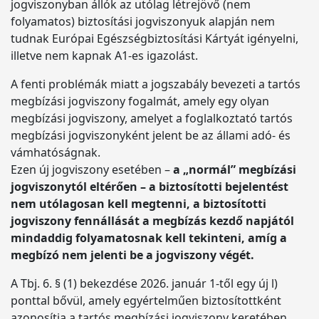
jogviszonyban állók az utólag létrejövő (nem
folyamatos) biztosítási jogviszonyuk alapján nem
tudnak Európai Egészségbiztosítási Kártyát igényelni,
illetve nem kapnak A1-es igazolást.
A fenti problémák miatt a jogszabály bevezeti a tartós
megbízási jogviszony fogalmát, amely egy olyan
megbízási jogviszony, amelyet a foglalkoztató tartós
megbízási jogviszonyként jelent be az állami adó- és
vámhatóságnak.
Ezen új jogviszony esetében –
a „normál” megbízási
jogviszonytól eltérően – a biztosítotti bejelentést
nem utólagosan kell megtenni, a biztosítotti
jogviszony fennállását a megbízás kezdő napjától
mindaddig folyamatosnak kell tekinteni, amíg a
megbízó nem jelenti be a jogviszony végét.
A Tbj. 6. § (1) bekezdése 2026. január 1-től egy új l)
ponttal bővül, amely egyértelműen biztosítottként
azonosítja a tartós megbízási jogviszony keretében