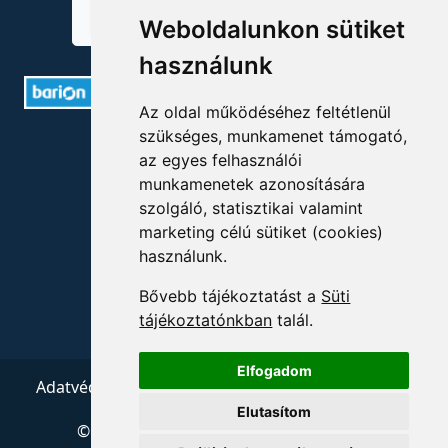
Weboldalunkon sütiket
használunk
Az oldal működéséhez feltétlenül
szükséges, munkamenet támogató,
ELÉRHETŐSÉGEK
az egyes felhasználói
munkamenetek azonosítására
+36 1 880 7600
szolgáló, statisztikai valamint
info@mprx.hu
marketing célú sütiket (cookies)
használunk.
Bővebb tájékoztatást a
Süti
tájékoztatónkban
talál.
Elfogadom
Adatvédelem
ÁSZF
Impresszum
Kapcsolat
Elutasítom
© 2026 Copyright:
Menedzserpraxis.hu