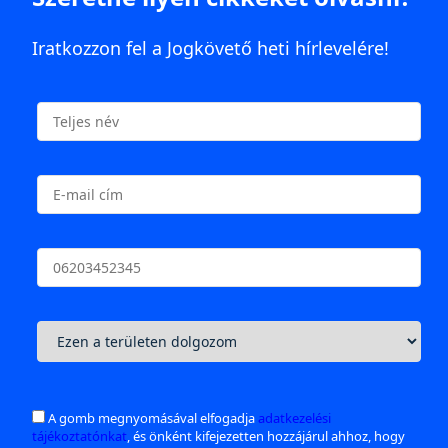
Iratkozzon fel a Jogkövető heti hírlevelére!
A gomb megnyomásával elfogadja
adatkezelési
tájékoztatónkat
, és önként kifejezetten hozzájárul ahhoz, hogy