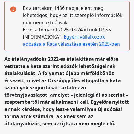
Ez a tartalom 1486 napja jelent meg,
lehetséges, hogy az itt szereplő információk
már nem aktuálisak.
Erről a témáról 2025-03-24 írtunk FRISS
INFORMÁCIÓKAT:
Egyéni vállalkozók
adózása a Kata választása esetén 2025-ben
Az átalányadózás 2022-es átalakítása már előre
vetítette a kata szerint adózók lehetőségeinek
átalakulását. A folyamat újabb mérföldkőhöz
érkezett, mivel az Országgyűlés elfogadta a kata
szabályok szigorítását tartalmazó
törvényjavaslatot, amelyet – jelenlegi állás szerint –
szeptembertől már alkalmazni kell. Egyelőre nyitott
annak kérdése, hogy lesz-e valamilyen új adózási
forma azok számára, akiknek sem az
átalányadózás, sem az új kata nem megfelelő.