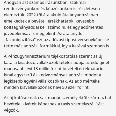
Ahogyan azt számos írásunkban, szakmai
rendezvényünkön és képzésünkön is részletesen
elemeztük: 2022-től átalakuló átalányadózásban
emelkedtek a bevételi értékhatárok, kevesebb
költséghányaddal kell számolni, és egy adómentes
jövedelemsáv is megjelent. Az átalánydó
„fazonigazítása” ezt az adózási típust versenyképessé
tette más adózási formákkal, így a katával szemben is.
A Pénzügyminisztérium tájékoztatása szerint az új
kata, a kisadózó vállalkozók tételes adója az eddiginél
magasabb, évi 18 millió forint bevételi értékhatárig
kínál egyszerű és kedvezményes adózási módot a
legkisebb egyéni vállalkozóknak. Az adó mértéke
minden kisvállalkozónak havi 50 ezer forint.
Az új katásoknak csak magánszemélyektől származhat
bevétele, kivételt képeznek a taxis személyszállítást
végzők.