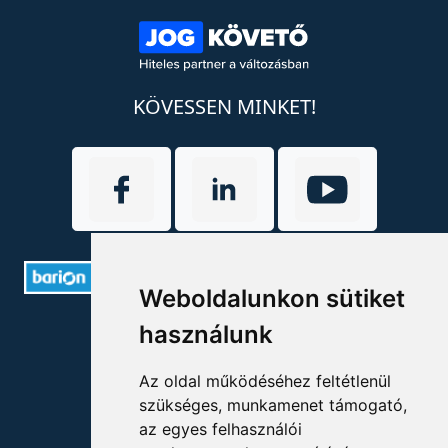
KÖVESSEN MINKET!
Weboldalunkon sütiket
ELÉRHETŐSÉGEK
használunk
+36 1 880 7600
Az oldal működéséhez feltétlenül
szükséges, munkamenet támogató,
info@mprx.hu
az egyes felhasználói