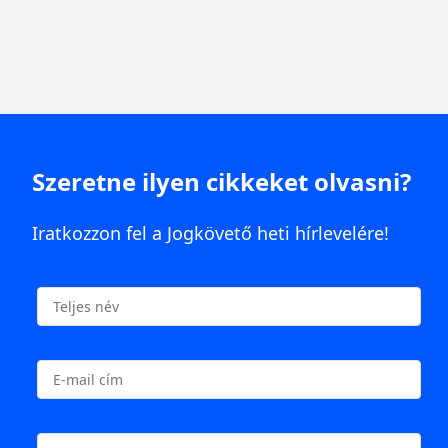
Szeretne ilyen cikkeket olvasni?
Iratkozzon fel a Jogkövető heti hírlevelére!