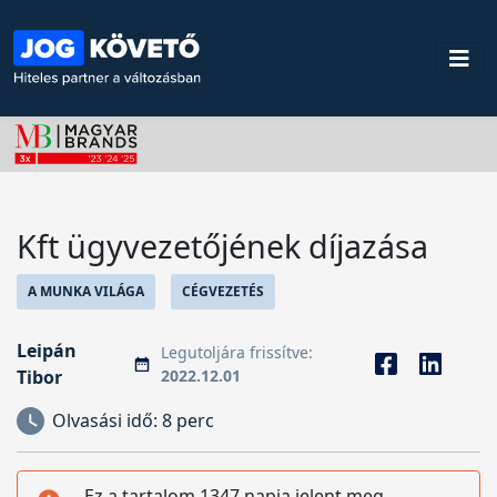
Kft ügyvezetőjének díjazása
A MUNKA VILÁGA
CÉGVEZETÉS
Leipán
Legutoljára frissítve:
Tibor
2022.12.01
Olvasási idő:
8 perc
Ez a tartalom 1347 napja jelent meg,