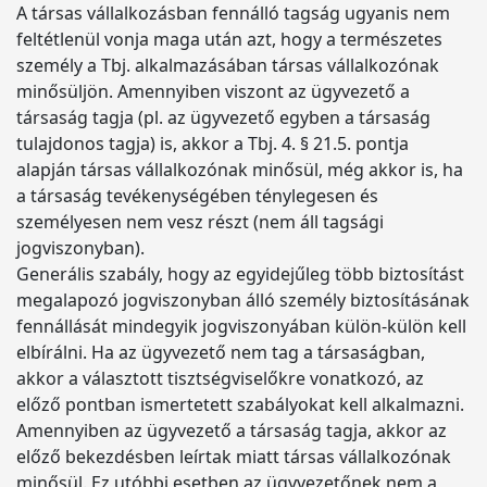
A társas vállalkozásban fennálló tagság ugyanis nem
feltétlenül vonja maga után azt, hogy a természetes
személy a Tbj. alkalmazásában társas vállalkozónak
minősüljön. Amennyiben viszont az ügyvezető a
társaság tagja (pl. az ügyvezető egyben a társaság
tulajdonos tagja) is, akkor a Tbj. 4. § 21.5. pontja
alapján társas vállalkozónak minősül, még akkor is, ha
a társaság tevékenységében ténylegesen és
személyesen nem vesz részt (nem áll tagsági
jogviszonyban).
Generális szabály, hogy az egyidejűleg több biztosítást
megalapozó jogviszonyban álló személy biztosításának
fennállását mindegyik jogviszonyában külön-külön kell
elbírálni. Ha az ügyvezető nem tag a társaságban,
akkor a választott tisztségviselőkre vonatkozó, az
előző pontban ismertetett szabályokat kell alkalmazni.
Amennyiben az ügyvezető a társaság tagja, akkor az
előző bekezdésben leírtak miatt társas vállalkozónak
minősül. Ez utóbbi esetben az ügyvezetőnek nem a