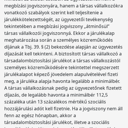
megbízási jogviszonyára, hanem a társas vállalkozókra
vonatkozó szabályok szerint kell teljesítenie a
járulékkötelezettségét, az ügyvezetői tevékenység
tekintetében a megbízási jogviszony „átminősül”
társas vállalkozói jogviszonnyá. Ekkor a járulékalap
meghatározása során a személyes közreműködés
díjának a Tbj. 39. § (2) bekezdése alapján az ügyvezetés
díjazását kell tekinteni. A biztosított társas vállalkozó a
társadalombiztosítási járulékot a társas vállalkozástól
személyes közreműködésére tekintettel megszerzett
járulékalapot képező jövedelem alapulvételével fizeti
meg, a járuléka alapja havonta legalább a minimálbér.
A társas vállalkozásnak pedig az ügyvezetőnek fizetett
díjazás, de legalább havonta a minimálbér 112,5
százaléka után 13 százalékos mértékű szociális
hozzájárulási adót kell fizetnie. Ha a jogviszony nem áll
fenn az egész hónapban, akkor a
társadalombiztosítási járulékot, illetve a szociális