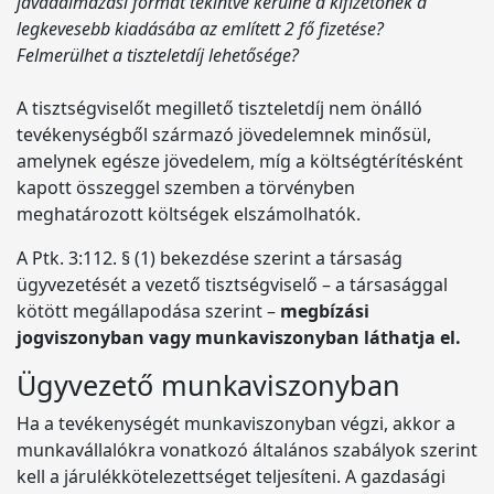
javadalmazási formát tekintve kerülne a kifizetőnek a
legkevesebb kiadásába az említett 2 fő fizetése?
Felmerülhet a tiszteletdíj lehetősége?
A tisztségviselőt megillető tiszteletdíj nem önálló
tevékenységből származó jövedelemnek minősül,
amelynek egésze jövedelem, míg a költségtérítésként
kapott összeggel szemben a törvényben
meghatározott költségek elszámolhatók.
A Ptk. 3:112. § (1) bekezdése szerint a társaság
ügyvezetését a vezető tisztségviselő – a társasággal
kötött megállapodása szerint –
megbízási
jogviszonyban vagy munkaviszonyban láthatja el.
Ügyvezető munkaviszonyban
Ha a tevékenységét munkaviszonyban végzi, akkor a
munkavállalókra vonatkozó általános szabályok szerint
kell a járulékkötelezettséget teljesíteni. A gazdasági