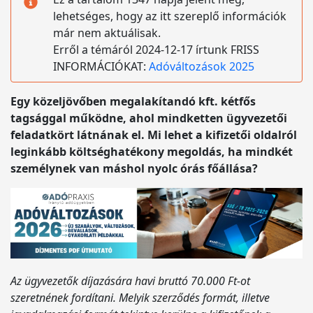
lehetséges, hogy az itt szereplő információk
már nem aktuálisak.
Erről a témáról 2024-12-17 írtunk FRISS
INFORMÁCIÓKAT:
Adóváltozások 2025
Egy közeljövőben megalakítandó kft. kétfős
tagsággal működne, ahol mindketten ügyvezetői
feladatkört látnának el. Mi lehet a kifizetői oldalról
leginkább költséghatékony megoldás, ha mindkét
személynek van máshol nyolc órás főállása?
Az ügyvezetők díjazására havi bruttó 70.000 Ft-ot
szeretnének fordítani. Melyik szerződés formát, illetve