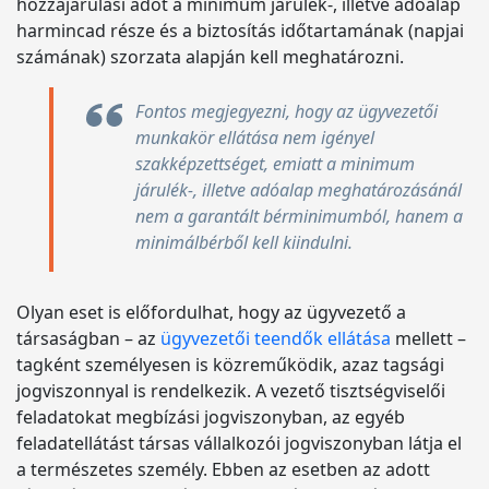
hozzájárulási adót a minimum járulék-, illetve adóalap
harmincad része és a biztosítás időtartamának (napjai
számának) szorzata alapján kell meghatározni.
Fontos megjegyezni, hogy az ügyvezetői
munkakör ellátása nem igényel
szakképzettséget, emiatt a minimum
járulék-, illetve adóalap meghatározásánál
nem a garantált bérminimumból, hanem a
minimálbérből kell kiindulni.
Olyan eset is előfordulhat, hogy az ügyvezető a
társaságban – az
ügyvezetői teendők ellátása
mellett –
tagként személyesen is közreműködik, azaz tagsági
jogviszonnyal is rendelkezik. A vezető tisztségviselői
feladatokat megbízási jogviszonyban, az egyéb
feladatellátást társas vállalkozói jogviszonyban látja el
a természetes személy. Ebben az esetben az adott