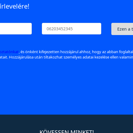
írlevelére!
koztatónkat
, és önként kifejezetten hozzájárul ahhoz, hogy az abban foglalt
datait. Hozzájárulása után tiltakozhat személyes adatai kezelése ellen valami
KÖVESSEN MINKET!