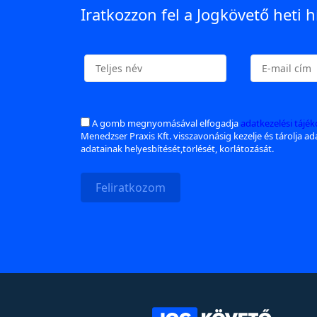
Iratkozzon fel a Jogkövető heti h
A gomb megnyomásával elfogadja
adatkezelési tájé
Menedzser Praxis Kft. visszavonásig kezelje és tárolja a
adatainak helyesbítését,törlését, korlátozását.
Feliratkozom