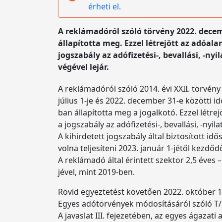
érheti el.
A reklámadóról szóló törvény 2022. decem
állapította meg. Ezzel létrejött az adóa
jogszabály az adófizetési-, bevallási, -ny
végével lejár.
A reklámadóról szóló 2014. évi XXII. törvény 
július 1-je és 2022. december 31-e közötti 
ban állapította meg a jogalkotó. Ezzel lét
a jogszabály az adófizetési-, bevallási, -nyil
A kihirdetett jogszabály által biztosított id
volna teljesíteni 2023. január 1-jétől kezdő
A reklámadó által érintett szektor 2,5 éves 
jével, mint 2019-ben.
Rövid egyeztetést követően 2022. október 1
Egyes adótörvények módosításáról szóló T/
A javaslat III. fejezetében, az egyes ágaza