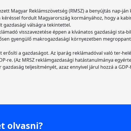
ezett Magyar Reklámszövetség (RMSZ) a benyújtás nap-ján k
 a kéréssel fordult Magyarország kormányához, hogy a kab
lt gazdasági válságra tekintettel.
ámadó visszavezetése éppen a kívánatos gazdasági sta-bili
, erősen gyengülő makrogazdasági környezetben megroppanth
t erősíti a gazdaságot. Az iparág reklámadóval való ter-he
 a GDP-re. (Az MRSZ reklámgazdasági hatástanulmánya egyér
yar gazdaság teljesítményét, azaz ennyivel járul hozzá a GDP-
t olvasni?