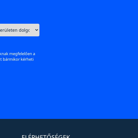
aknak megfelelően a
nt bármikor kérheti
ELÉRHETŐSÉGEK