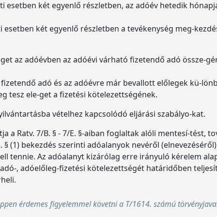
rinti esetben két egyenlő részletben, az adóév hetedik hónap
erinti esetben két egyenlő részletben a tevékenység meg-kezd
eget az adóévben az adóévi várható fizetendő adó össze-gére
ó fizetendő adó és az adóévre már bevallott előlegek kü-lö
eg tesz ele-get a fizetési kötelezettségének.
 nyilvántartásba vételhez kapcsolódó eljárási szabályo-kat.
a Ratv. 7/B. § - 7/E. §-aiban foglaltak alóli mentesí-tést, tov
. § (1) bekezdés szerinti adóalanyok nevéről (elnevezéséről
kell tennie. Az adóalanyt kizárólag erre irányuló kérelem ala
dó-, adóelőleg-fizetési kötelezettségét határidőben teljesít
heli.
ppen érdemes figyelemmel követni a T/1614. számú törvényjavas