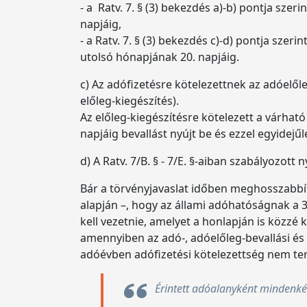
- a Ratv. 7. § (3) bekezdés a)-b) pontja sze
napjáig,
- a Ratv. 7. § (3) bekezdés c)-d) pontja sz
utolsó hónapjának 20. napjáig.
c) Az adófizetésre kötelezettnek az adóelől
előleg-kiegészítés).
Az előleg-kiegészítésre kötelezett a várhat
napjáig bevallást nyújt be és ezzel egyidejűl
d) A Ratv. 7/B. § - 7/E. §-aiban szabályozott
Bár a törvényjavaslat időben meghosszabbítja 
alapján –, hogy az állami adóhatóságnak a 3
kell vezetnie, amelyet a honlapján is közzé 
amennyiben az adó-, adóelőleg-bevallási és a
adóévben adófizetési kötelezettség nem ter
Érintett adóalanyként mindenké