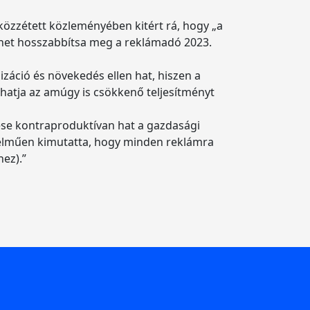
özzétett közleményében kitért rá, hogy „a
inet hosszabbítsa meg a reklámadó 2023.
záció és növekedés ellen hat, hiszen a
atja az amúgy is csökkenő teljesítményt
lése kontraproduktívan hat a gazdasági
telműen kimutatta, hogy minden reklámra
hez).”