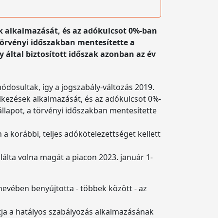
ek alkalmazását, és az adókulcsot 0%-ban
törvényi időszakban mentesítette a
ly által biztosított időszak azonban az év
 módosultak, így a jogszabály-változás 2019.
elkezések alkalmazását, és az adókulcsot 0%-
llapot, a törvényi időszakban mentesítette
n a korábbi, teljes adókötelezettséget kellett
alálta volna magát a piacon 2023. január 1-
nevében benyújtotta - többek között - az
ítja a hatályos szabályozás alkalmazásának