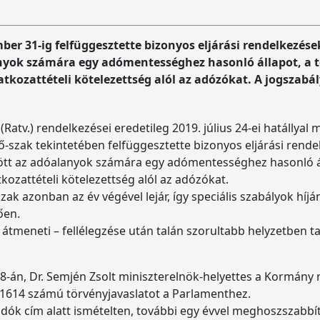
ber 31-ig felfüggesztette bizonyos eljárási rendelkezés
lanyok számára egy adómentességhez hasonló állapot, a 
ilatkozattételi kötelezettség alól az adózókat. A jogszabá
(Ratv.) rendelkezései eredetileg 2019. július 24-ei hatállyal
idő-szak tekintetében felfüggesztette bizonyos eljárási rend
rejött az adóalanyok számára egy adómentességhez hasonló á
atkozattételi kötelezettség alól az adózókat.
őszak azonban az év végével lejár, így speciális szabályok híjá
dően.
– átmeneti – fellélegzése után talán szorultabb helyzetben t
8-án, Dr. Semjén Zsolt miniszterelnök-helyettes a Kormány 
1614 számú törvényjavaslatot a Parlamenthez.
ti adók cím alatt ismételten, további egy évvel meghoszszabb