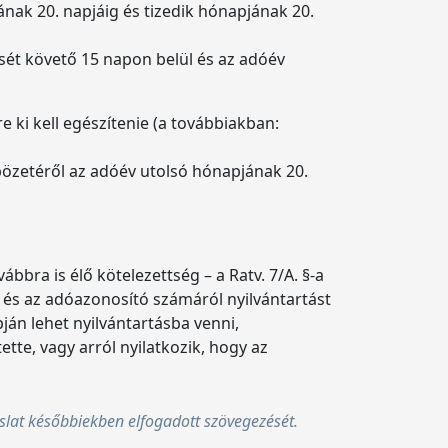
jának 20. napjáig és tizedik hónapjának 20.
ését követő 15 napon belül és az adóév
 ki kell egészítenie (a továbbiakban:
nbözetéről az adóév utolsó hónapjának 20.
ábbra is élő kötelezettség – a Ratv. 7/A. §-a
) és az adóazonosító számáról nyilvántartást
pján lehet nyilvántartásba venni,
ette, vagy arról nyilatkozik, hogy az
lat későbbiekben elfogadott szövegezését.