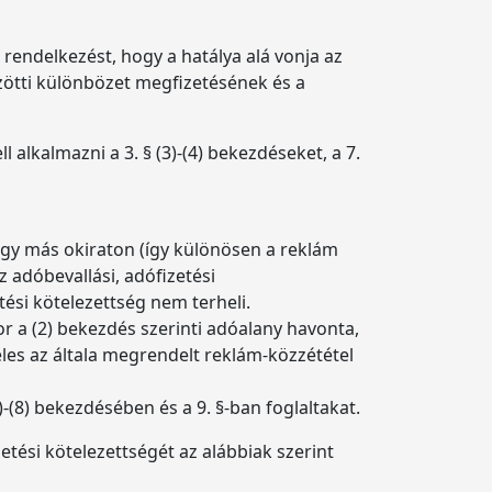
 rendelkezést, hogy a hatálya alá vonja az
közötti különbözet megfizetésének és a
alkalmazni a 3. § (3)-(4) bekezdéseket, a 7.
agy más okiraton (így különösen a reklám
z adóbevallási, adófizetési
tési kötelezettség nem terheli.
r a (2) bekezdés szerinti adóalany havonta,
eles az általa megrendelt reklám-közzététel
)-(8) bekezdésében és a 9. §-ban foglaltakat.
etési kötelezettségét az alábbiak szerint