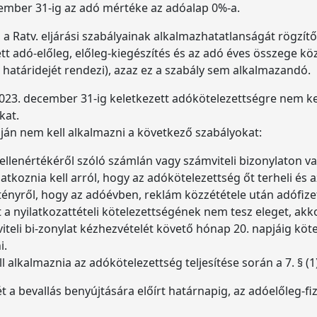
december 31-ig az adó mértéke az adóalap 0%-a.
 a Ratv. eljárási szabályainak alkalmazhatatlanságát rögzítő
tett adó-előleg, előleg-kiegészítés és az adó éves összege 
 határidejét rendezi), azaz ez a szabály sem alkalmazandó.
023. december 31-ig keletkezett adókötelezettségre nem kell 
okat.
pján nem kell alkalmazni a következő szabályokat:
ellenértékéről szóló számlán vagy számviteli bizonylaton v
koznia kell arról, hogy az adókötelezettség őt terheli és a
 tényről, hogy az adóévben, reklám közzététele után adófize
 nyilatkozattételi kötelezettségének nem tesz eleget, akko
iteli bi-zonylat kézhezvételét követő hónap 20. napjáig köt
i.
 alkalmaznia az adókötelezettség teljesítése során a 7. § (1
t a bevallás benyújtására előírt határnapig, az adóelőleg-fiz