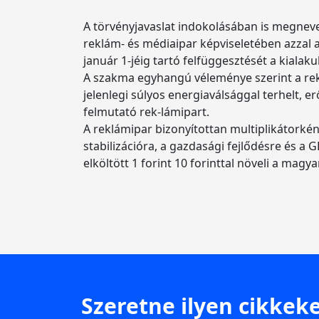
A törvényjavaslat indokolásában is megnev
reklám- és médiaipar képviseletében azzal
január 1-jéig tartó felfüggesztését a kialaku
A szakma egyhangú véleménye szerint a rekl
jelenlegi súlyos energiaválsággal terhelt
felmutató rek-lámipart.
A reklámipar bizonyítottan multiplikátorkén
stabilizációra, a gazdasági fejlődésre és
elköltött 1 forint 10 forinttal növeli a mag
Szeretne ilyen cikkeke