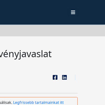
vényjavaslat
uálisak.
Legfrissebb tartalmainkat itt