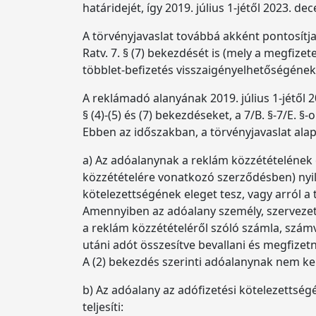
határidejét, így 2019. július 1-jétől 2023. 
A törvényjavaslat továbbá akként pontosítja
Ratv. 7. § (7) bekezdését is (mely a megfize
többlet-befizetés visszaigényelhetőségének
A reklámadó alanyának 2019. július 1-jétől 2
§ (4)-(5) és (7) bekezdéseket, a 7/B. §-7/E. §-
Ebben az időszakban, a törvényjavaslat ala
a) Az adóalanynak a reklám közzétételének 
közzétételére vonatkozó szerződésben) nyilat
kötelezettségének eleget tesz, vagy arról a
Amennyiben az adóalany személy, szervezet a
a reklám közzétételéről szóló számla, számv
utáni adót összesítve bevallani és megfizetn
A (2) bekezdés szerinti adóalanynak nem kell
b) Az adóalany az adófizetési kötelezettségé
teljesíti: