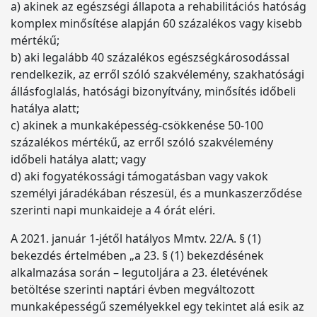
a) akinek az egészségi állapota a rehabilitációs hatóság
komplex minősítése alapján 60 százalékos vagy kisebb
mértékű;
b) aki legalább 40 százalékos egészségkárosodással
rendelkezik, az erről szóló szakvélemény, szakhatósági
állásfoglalás, hatósági bizonyítvány, minősítés időbeli
hatálya alatt;
c) akinek a munkaképesség-csökkenése 50-100
százalékos mértékű, az erről szóló szakvélemény
időbeli hatálya alatt; vagy
d) aki fogyatékossági támogatásban vagy vakok
személyi járadékában részesül, és a munkaszerződése
szerinti napi munkaideje a 4 órát eléri.
A 2021. január 1-jétől hatályos Mmtv. 22/A. § (1)
bekezdés értelmében „a 23. § (1) bekezdésének
alkalmazása során – legutoljára a 23. életévének
betöltése szerinti naptári évben megváltozott
munkaképességű személyekkel egy tekintet alá esik az