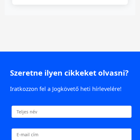
Szeretne ilyen cikkeket olvasni?
Iratkozzon fel a Jogkövető heti hírlevelére!