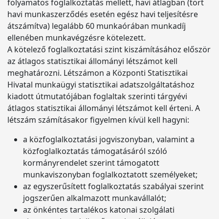
folyamatos foglalkoztatás mellett, havi átlagban (tört
havi munkaszerződés esetén egész havi teljesítésre
átszámítva) legalább 60 munkaórában munkadíj
ellenében munkavégzésre kötelezett.
A kötelező foglalkoztatási szint kiszámításához először
az átlagos statisztikai állományi létszámot kell
meghatározni. Létszámon a Központi Statisztikai
Hivatal munkaügyi statisztikai adatszolgáltatáshoz
kiadott útmutatójában foglaltak szerinti tárgyévi
átlagos statisztikai állományi létszámot kell érteni. A
létszám számításakor figyelmen kívül kell hagyni:
a közfoglalkoztatási jogviszonyban, valamint a
közfoglalkoztatás támogatásáról szóló
kormányrendelet szerint támogatott
munkaviszonyban foglalkoztatott személyeket;
az egyszerűsített foglalkoztatás szabályai szerint
jogszerűen alkalmazott munkavállalót;
az önkéntes tartalékos katonai szolgálati