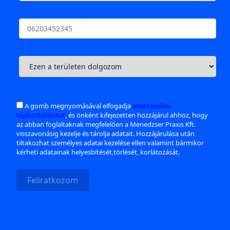
A gomb megnyomásával elfogadja
adatkezelési
tájékoztatónkat
, és önként kifejezetten hozzájárul ahhoz, hogy
az abban foglaltaknak megfelelően a Menedzser Praxis Kft.
visszavonásig kezelje és tárolja adatait. Hozzájárulása után
tiltakozhat személyes adatai kezelése ellen valamint bármikor
kérheti adatainak helyesbítését,törlését, korlátozását.
Feliratkozom