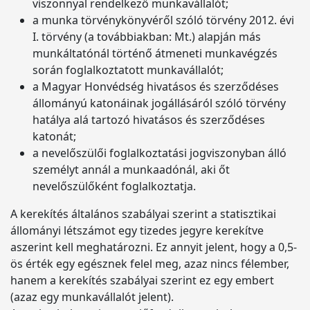
viszonnyal rendelkező munkavállalót;
a munka törvénykönyvéről szóló törvény 2012. évi
I. törvény (a továbbiakban: Mt.) alapján más
munkáltatónál történő átmeneti munkavégzés
során foglalkoztatott munkavállalót;
a Magyar Honvédség hivatásos és szerződéses
állományú katonáinak jogállásáról szóló törvény
hatálya alá tartozó hivatásos és szerződéses
katonát;
a nevelőszülői foglalkoztatási jogviszonyban álló
személyt annál a munkaadónál, aki őt
nevelőszülőként foglalkoztatja.
A kerekítés általános szabályai szerint a statisztikai
állományi létszámot egy tizedes jegyre kerekítve
aszerint kell meghatározni. Ez annyit jelent, hogy a 0,5-
ös érték egy egésznek felel meg, azaz nincs félember,
hanem a kerekítés szabályai szerint ez egy embert
(azaz egy munkavállalót jelent).