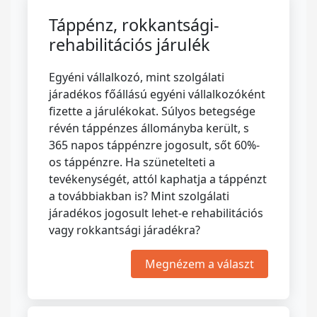
Táppénz, rokkantsági-
rehabilitációs járulék
Egyéni vállalkozó, mint szolgálati
járadékos főállású egyéni vállalkozóként
fizette a járulékokat. Súlyos betegsége
révén táppénzes állományba került, s
365 napos táppénzre jogosult, sőt 60%-
os táppénzre. Ha szünetelteti a
tevékenységét, attól kaphatja a táppénzt
a továbbiakban is? Mint szolgálati
járadékos jogosult lehet-e rehabilitációs
vagy rokkantsági járadékra?
Megnézem a választ