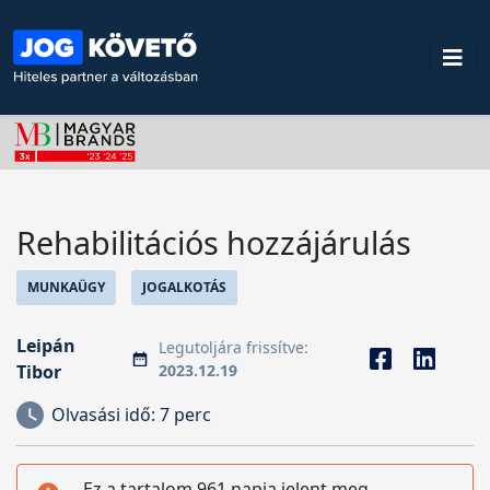
Rehabilitációs hozzájárulás
MUNKAÜGY
JOGALKOTÁS
Leipán
Legutoljára frissítve:
Tibor
2023.12.19
Olvasási idő:
7 perc
Ez a tartalom 961 napja jelent meg,