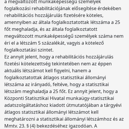
a megváltozott munkaképességű személyek
foglalkozási rehabilitációjának elősegítése érdekében
rehabilitációs hozzájárulás fizetésére köteles,
amennyiben az általa foglalkoztatottak létszáma a 25
főt meghaladja, és az általa foglalkoztatott
megváltozott munkaképességű személyek száma nem
éri el a létszám 5 százalékát, vagyis a kötelező
foglalkoztatási szintet.
Ez annyit jelent, hogy a rehabilitációs hozzájárulás
fizetési kötelezettség tekintetében nem az éppen
aktuális létszámot kell figyelni, hanem a
foglalkoztatottak átlagos statisztikai állományi
létszáma az irányadó, feltéve, hogy a statisztikai
létszám meghaladja a 25 főt. Ez annyit jelent, hogy a
Központi Statisztikai Hivatal munkaügy-statisztikai
adatszolgáltatáshoz kiadott útmutatójában a tárgyévi
átlagos statisztikai állományi létszámot kell
meghatározni a statisztikai állományi létszámhoz és az
Mmtv. 23. § (4) bekezdéséhez igazodóan. A