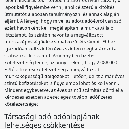
jelent. Bevallás tekintetében a 2301-es nyomtatvány 01
lapot kell figyelembe venni, ahol célszerű a kitöltési
útmutatót alaposan tanulmányozni és annak alapján
eljárni. A lényeg, hogy mivel az adott adóévről van szó,
ezért havonként kell megállapítani a munkavállalói
létszámot, és szintén havonta a megváltozott
munkaképességűekre vonatkozó létszámot. Ehhez
igazodóan kell szintén éves szinten meghatározni a
statisztikai létszámot. Amennyiben fizetési
kötelezettség lenne, az annyit jelent, hogy 2 088 000
Ft/fő a fizetési kötelezettség a megváltozott
munkaképességű dolgozókat illetően, de itt a már éves
szintű befizetéseket is figyelembe lehet és kell venni.
Mindent egybevetve, az éves szintű számítás dönti el a
kérdéses esetben az esetleges további adófizetési
kötelezettséget.
Társasági adó adóalapjának
lehetséges csökkentése