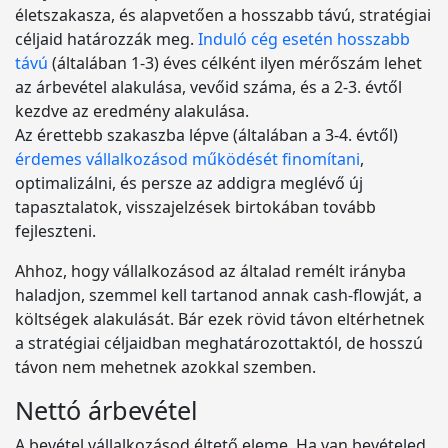
életszakasza, és alapvetően a hosszabb távú, stratégiai
céljaid határozzák meg.
Induló cég esetén hosszabb
távú
(általában 1-3) éves célként ilyen mérőszám lehet
az árbevétel alakulása, vevőid száma, és a 2-3. évtől
kezdve az eredmény alakulása.
Az érettebb szakaszba lépve (általában a 3-4. évtől)
érdemes vállalkozásod működését finomítani
,
optimalizálni, és persze az addigra meglévő új
tapasztalatok, visszajelzések birtokában tovább
fejleszteni.
Ahhoz, hogy vállalkozásod az általad remélt irányba
haladjon, szemmel kell tartanod annak cash-flowját, a
költségek alakulását. Bár ezek rövid távon eltérhetnek
a stratégiai céljaidban meghatározottaktól, de hosszú
távon nem mehetnek azokkal szemben.
Nettó árbevétel
A bevétel vállalkozásod éltető eleme. Ha van bevételed,