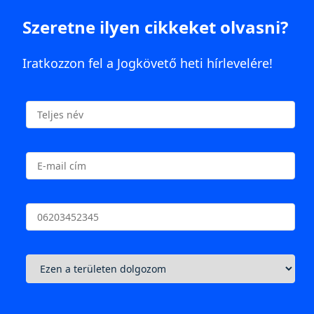
Szeretne ilyen cikkeket olvasni?
Iratkozzon fel a Jogkövető heti hírlevelére!