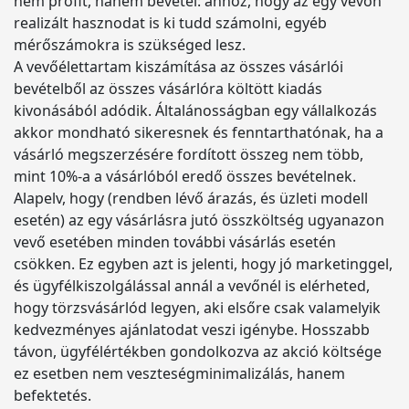
nem profit, hanem bevétel: ahhoz, hogy az egy vevőn
realizált hasznodat is ki tudd számolni, egyéb
mérőszámokra is szükséged lesz.
A vevőélettartam kiszámítása az összes vásárlói
bevételből az összes vásárlóra költött kiadás
kivonásából adódik. Általánosságban egy vállalkozás
akkor mondható sikeresnek és fenntarthatónak, ha a
vásárló megszerzésére fordított összeg nem több,
mint 10%-a a vásárlóból eredő összes bevételnek.
Alapelv, hogy (rendben lévő árazás, és üzleti modell
esetén) az egy vásárlásra jutó összköltség ugyanazon
vevő esetében minden további vásárlás esetén
csökken. Ez egyben azt is jelenti, hogy jó marketinggel,
és ügyfélkiszolgálással annál a vevőnél is elérheted,
hogy törzsvásárlód legyen, aki elsőre csak valamelyik
kedvezményes ajánlatodat veszi igénybe. Hosszabb
távon, ügyfélértékben gondolkozva az akció költsége
ez esetben nem veszteségminimalizálás, hanem
befektetés.