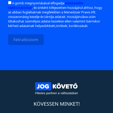
A gomb megnyomásával elfogadja
adatkezelési
tájékoztatónkat
, és önként kifejezetten hozzájárul ahhoz, hogy
az abban foglaltaknak megfelelően a Menedzser Praxis Kft.
visszavonásig kezelje és tárolja adatait. Hozzájárulása után
tiltakozhat személyes adatai kezelése ellen valamint bármikor
kérheti adatainak helyesbítését,törlését, korlátozását.
Feliratkozom
KÖVESSEN MINKET!