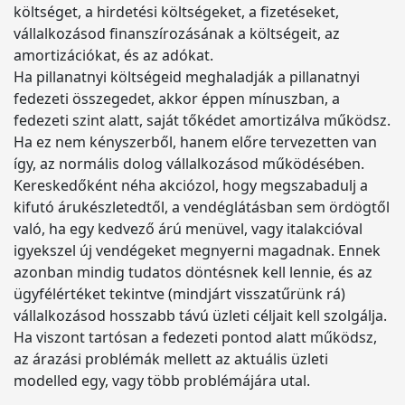
költséget, a hirdetési költségeket, a fizetéseket,
vállalkozásod finanszírozásának a költségeit, az
amortizációkat, és az adókat.
Ha pillanatnyi költségeid meghaladják a pillanatnyi
fedezeti összegedet, akkor éppen mínuszban, a
fedezeti szint alatt, saját tőkédet amortizálva működsz.
Ha ez nem kényszerből, hanem előre tervezetten van
így, az normális dolog vállalkozásod működésében.
Kereskedőként néha akciózol, hogy megszabadulj a
kifutó árukészletedtől, a vendéglátásban sem ördögtől
való, ha egy kedvező árú menüvel, vagy italakcióval
igyekszel új vendégeket megnyerni magadnak. Ennek
azonban mindig tudatos döntésnek kell lennie, és az
ügyfélértéket tekintve (mindjárt visszatűrünk rá)
vállalkozásod hosszabb távú üzleti céljait kell szolgálja.
Ha viszont tartósan a fedezeti pontod alatt működsz,
az árazási problémák mellett az aktuális üzleti
modelled egy, vagy több problémájára utal.