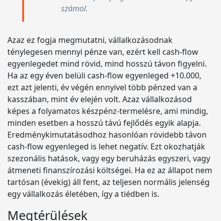
számol.
Azaz ez fogja megmutatni, vállalkozásodnak
ténylegesen mennyi pénze van, ezért kell cash-flow
egyenlegedet mind rövid, mind hosszú távon figyelni.
Ha az egy éven belüli cash-flow egyenleged +10.000,
ezt azt jelenti, év végén ennyivel több pénzed van a
kasszában, mint év elején volt. Azaz vállalkozásod
képes a folyamatos készpénz-termelésre, ami mindig,
minden esetben a hosszú távú fejlődés egyik alapja.
Eredménykimutatásodhoz hasonlóan rövidebb távon
cash-flow egyenleged is lehet negatív. Ezt okozhatják
szezonális hatások, vagy egy beruházás egyszeri, vagy
átmeneti finanszírozási költségei. Ha ez az állapot nem
tartósan (évekig) áll fent, az teljesen normális jelenség
egy vállalkozás életében, így a tiédben is.
Megtérülések