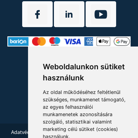
ELÉRHETŐSÉGEK
Weboldalunkon sütiket
+36 1 880 7600
használunk
info@mprx.hu
Az oldal működéséhez feltétlenül
szükséges, munkamenet támogató,
az egyes felhasználói
munkamenetek azonosítására
szolgáló, statisztikai valamint
marketing célú sütiket (cookies)
Adatvédelem
ÁSZF
Impresszum
Kapcsolat
használunk.