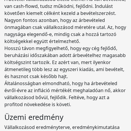
van cash-flowd, tudsz működni, fejlődni. Indulást
követően kiemelt célként kezeld a bevételszerzést.
Nagyon fontos azonban, hogy az árbevételed
önmagában csak vállalkozásod méretére utal. Az, hogy
nagysága elegendő-e, mindig csak a hozzá tartozó
költségekkel együtt értelmezhető.
Hosszú távon megfigyelhető, hogy egy cég fejlődő,
beruházási időszakában adott árbevételhez magasabb
költségszint tartozik. Ez azért van, mert ilyenkor
átmenetileg több lesz az egyszeri kiadás, ami bevételt,
és hasznot csak később hajt.
Általánosságban elmondható, hogy ha árbevételed
évről-évre az infláció mértékét meghaladóan nő, akkor
vállalkozásod bővül, fejlődik. Feltéve, hogy azt a
profitod növekedése is követi.
Üzemi eredmény
Vállalkozásod eredményterve, eredménykimutatása