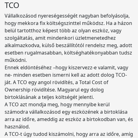
TCO
Vállalkozásod nyereségességét nagyban befolyásolja,
hogy mekkora fix költségszinttel működsz. Ha a házon
belül tartotthoz képest több az olyan eszköz, vagy
szolgáltatás, amit mindenkori üzletmenetedhez
alkalmazkodva, külső beszállítótól rendelsz meg, adott
esetben rugalmasabban, költséghatékonyabban tudsz
működni.
Ennek eldöntéséhez –hogy kiszervezz-e valamit, vagy
ne- minden esetben ismerni kell az adott dolog TCO-
ját. A TCO egy angol rövidítés, a Total Cost of
Ownership rövidítése. Magyarul egy dolog
birtoklásának a teljes költségét jelenti.
A TCO azt mondja meg, hogy mennyibe kerül
számodra vállalkozásod egy eszközének a birtoklása
arra az időre, ameddig az eszköz a birtokodban van, és
használod.
A TCO-t úgy tudod kiszámolni, hogy arra az időre, amíg