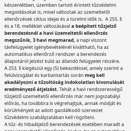
készenlétben, üzemben tartott érintett tűzvédelmi
megoldásokat is, mivel változtak az üzemeltetői
ellenőrzések ciklus idejei és a türelmi idők is. A 255. §
és a 18. melléklet változásával
a beépített tűzjelző
berendezésnél a havi üzemeltetői ellenőrzés
megszűnik, 3 havi megmarad,
a napi viszont
távfelügyelet igénybevételénél kiváltható, ha az
automatikus ellenőrző rendszer a berendezés
állapotáról jelzést küld az állandó felügyelet részére.
A 253. § kiegészül egy (5) bekezdéssel, amely szerint a
felülvizsgálat és karbantartás során
meg kell
akadályozni a tűzoltóság indokolatlan kivonulását
eredményező átjelzést.
Tehát a havi rendszerességű
tűzjelző üzemeltetői ellenőrzés már nem jogszabályi
előírás, ha továbbra is végrehajtjuk, annak módját és
körülményeit az adott gazdálkodó szervezet
tűzvédelmi szabályzatában kell rögzíteni.
A tűz- és hibaátjelző berendezések esetében maradt a