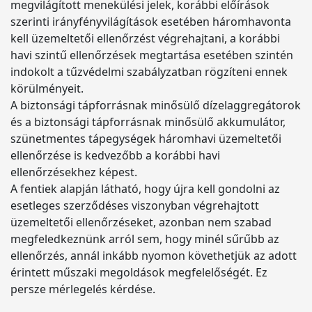
megvilágított menekülési jelek, korábbi előírások
szerinti irányfényvilágítások esetében háromhavonta
kell üzemeltetői ellenőrzést végrehajtani, a korábbi
havi szintű ellenőrzések megtartása esetében szintén
indokolt a tűzvédelmi szabályzatban rögzíteni ennek
körülményeit.
A biztonsági tápforrásnak minősülő dízelaggregátorok
és a biztonsági tápforrásnak minősülő akkumulátor,
szünetmentes tápegységek háromhavi üzemeltetői
ellenőrzése is kedvezőbb a korábbi havi
ellenőrzésekhez képest.
A fentiek alapján látható, hogy újra kell gondolni az
esetleges szerződéses viszonyban végrehajtott
üzemeltetői ellenőrzéseket, azonban nem szabad
megfeledkeznünk arról sem, hogy minél sűrűbb az
ellenőrzés, annál inkább nyomon követhetjük az adott
érintett műszaki megoldások megfelelőségét. Ez
persze mérlegelés kérdése.