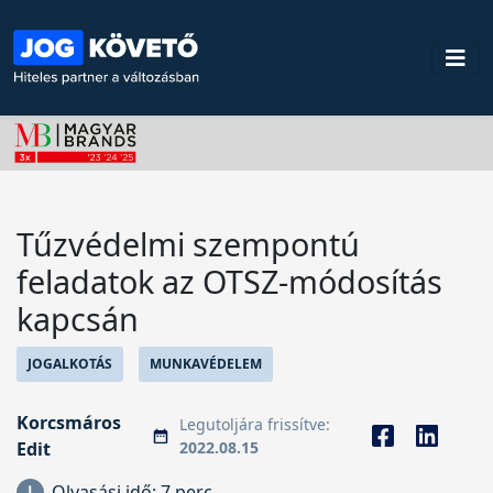
Tűzvédelmi szempontú
feladatok az OTSZ-módosítás
kapcsán
JOGALKOTÁS
MUNKAVÉDELEM
Korcsmáros
Legutoljára frissítve:
Edit
2022.08.15
Olvasási idő:
7 perc