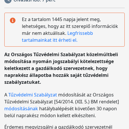
Ez a tartalom 1445 napja jelent meg,
lehetséges, hogy az itt szereplő információk
már nem aktuálisak.
Legfrissebb
tartalmainkat itt érheti el.
Az Országos Tűzvédelmi Szabályzat közelmúltbeli
módosítása nyomán jogszabályi kötelezettsége
keletkezett a gazdálkodó szervezetnek, hogy
naprakész állapotba hozzák saját tűzvédelmi
szabályzatukat.
A
Tűzvédelmi Szabályzat
módosítását az Országos
Tűzvédelmi Szabályzat [54/2014. (XII. 5.) BM rendelet]
módosításának
hatálybalépését követően 30 napon
belül naprakész módon kellett elkészíteni.
Érdemes megvizsgálni a gazdálkodó szervezetnél