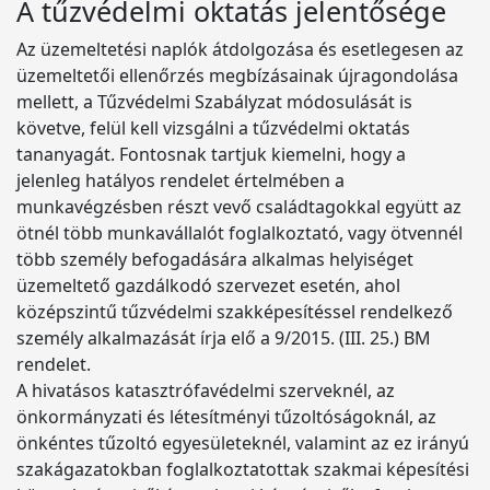
A tűzvédelmi oktatás jelentősége
Az üzemeltetési naplók átdolgozása és esetlegesen az
üzemeltetői ellenőrzés megbízásainak újragondolása
mellett, a Tűzvédelmi Szabályzat módosulását is
követve, felül kell vizsgálni a tűzvédelmi oktatás
tananyagát. Fontosnak tartjuk kiemelni, hogy a
jelenleg hatályos rendelet értelmében a
munkavégzésben részt vevő családtagokkal együtt az
ötnél több munkavállalót foglalkoztató, vagy ötvennél
több személy befogadására alkalmas helyiséget
üzemeltető gazdálkodó szervezet esetén, ahol
középszintű tűzvédelmi szakképesítéssel rendelkező
személy alkalmazását írja elő a 9/2015. (III. 25.) BM
rendelet.
A hivatásos katasztrófavédelmi szerveknél, az
önkormányzati és létesítményi tűzoltóságoknál, az
önkéntes tűzoltó egyesületeknél, valamint az ez irányú
szakágazatokban foglalkoztatottak szakmai képesítési