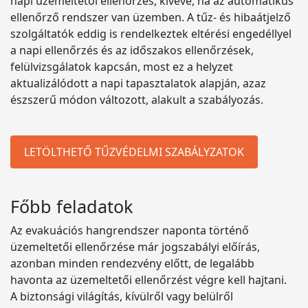
napi üzemeltetői ellenőrzés, kivéve, ha az automatikus
ellenőrző rendszer van üzemben. A tűz- és hibaátjelző
szolgáltatók eddig is rendelkeztek eltérési engedéllyel
a napi ellenőrzés és az időszakos ellenőrzések,
felülvizsgálatok kapcsán, most ez a helyzet
aktualizálódott a napi tapasztalatok alapján, azaz
észszerű módon változott, alakult a szabályozás.
LETÖLTHETŐ TŰZVÉDELMI SZABÁLYZATOK
Főbb feladatok
Az evakuációs hangrendszer naponta történő
üzemeltetői ellenőrzése már jogszabályi előírás,
azonban minden rendezvény előtt, de legalább
havonta az üzemeltetői ellenőrzést végre kell hajtani.
A biztonsági világítás, kívülről vagy belülről