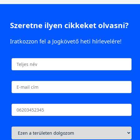
Szeretne ilyen cikkeket olvasni?
Iratkozzon fel a Jogkövető heti hírlevelére!