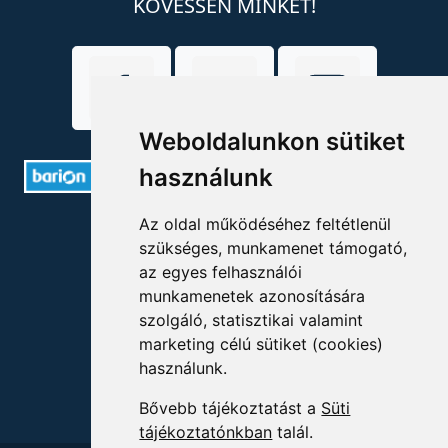
KÖVESSEN MINKET!
Weboldalunkon sütiket
használunk
Az oldal működéséhez feltétlenül
ELÉRHETŐSÉGEK
szükséges, munkamenet támogató,
az egyes felhasználói
+36 1 880 7600
munkamenetek azonosítására
info@mprx.hu
szolgáló, statisztikai valamint
marketing célú sütiket (cookies)
használunk.
Bővebb tájékoztatást a
Süti
tájékoztatónkban
talál.