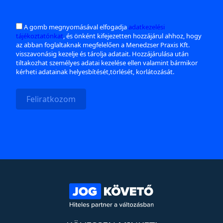
A gomb megnyomásával elfogadja
adatkezelési
tájékoztatónkat
, és önként kifejezetten hozzájárul ahhoz, hogy
az abban foglaltaknak megfelelően a Menedzser Praxis Kft.
visszavonásig kezelje és tárolja adatait. Hozzájárulása után
tiltakozhat személyes adatai kezelése ellen valamint bármikor
kérheti adatainak helyesbítését,törlését, korlátozását.
Feliratkozom