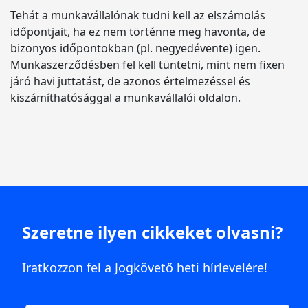
Tehát a munkavállalónak tudni kell az elszámolás
időpontjait, ha ez nem történne meg havonta, de
bizonyos időpontokban (pl. negyedévente) igen.
Munkaszerződésben fel kell tüntetni, mint nem fixen
járó havi juttatást, de azonos értelmezéssel és
kiszámíthatósággal a munkavállalói oldalon.
Szeretne ilyen cikkeket olvasni?
Iratkozzon fel a Jogkövető heti hírlevelére!