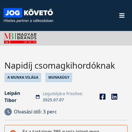
Napidíj csomagkihordóknak
A MUNKA VILÁGA
MUNKAÜGY
Leipán
Legutoljára frissítve:
Tibor
2025.07.07
Olvasási idő:
3 perc
Ez a tartalom 395 napja jelent meg,