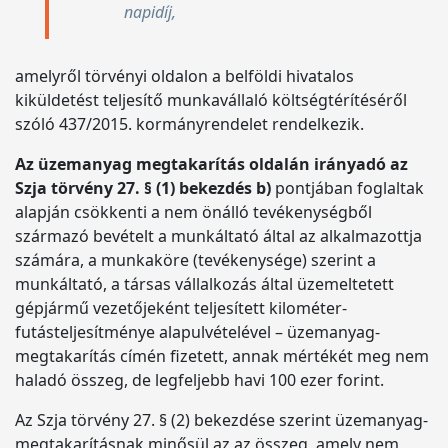
napidíj,
amelyről törvényi oldalon a belföldi hivatalos
kiküldetést teljesítő munkavállaló költségtérítéséről
szóló 437/2015. kormányrendelet rendelkezik.
Az üzemanyag megtakarítás oldalán irányadó az
Szja törvény 27. § (1) bekezdés b)
pontjában foglaltak
alapján csökkenti a nem önálló tevékenységből
származó bevételt a munkáltató által az alkalmazottja
számára, a munkaköre (tevékenysége) szerint a
munkáltató, a társas vállalkozás által üzemeltetett
gépjármű vezetőjeként teljesített kilométer-
futásteljesítménye alapulvételével – üzemanyag-
megtakarítás címén fizetett, annak mértékét meg nem
haladó összeg, de legfeljebb havi 100 ezer forint.
Az Szja törvény 27. § (2) bekezdése szerint üzemanyag-
megtakarításnak minősül az az összeg, amely nem