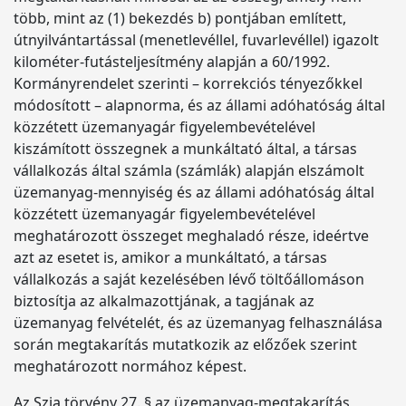
több, mint az (1) bekezdés b) pontjában említett,
útnyilvántartással (menetlevéllel, fuvarlevéllel) igazolt
kilométer-futásteljesítmény alapján a 60/1992.
Kormányrendelet szerinti – korrekciós tényezőkkel
módosított – alapnorma, és az állami adóhatóság által
közzétett üzemanyagár figyelembevételével
kiszámított összegnek a munkáltató által, a társas
vállalkozás által számla (számlák) alapján elszámolt
üzemanyag-mennyiség és az állami adóhatóság által
közzétett üzemanyagár figyelembevételével
meghatározott összeget meghaladó része, ideértve
azt az esetet is, amikor a munkáltató, a társas
vállalkozás a saját kezelésében lévő töltőállomáson
biztosítja az alkalmazottjának, a tagjának az
üzemanyag felvételét, és az üzemanyag felhasználása
során megtakarítás mutatkozik az előzőek szerint
meghatározott normához képest.
Az Szja törvény 27. § az üzemanyag-megtakarítás