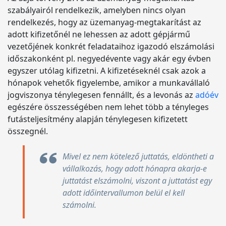
szabályairól rendelkezik, amelyben nincs olyan
rendelkezés, hogy az üzemanyag-megtakarítást az
adott kifizetőnél ne lehessen az adott gépjármű
vezetőjének konkrét feladataihoz igazodó elszámolási
időszakonként pl. negyedévente vagy akár egy évben
egyszer utólag kifizetni. A kifizetéseknél csak azok a
hónapok vehetők figyelembe, amikor a munkavállaló
jogviszonya ténylegesen fennállt, és a levonás az
adóév
egészére összességében nem lehet több a tényleges
futásteljesítmény alapján ténylegesen kifizetett
összegnél.
Mivel ez nem kötelező juttatás, eldöntheti a
vállalkozás, hogy adott hónapra akarja-e
juttatást elszámolni, viszont a juttatást egy
adott időintervallumon belül el kell
számolni.