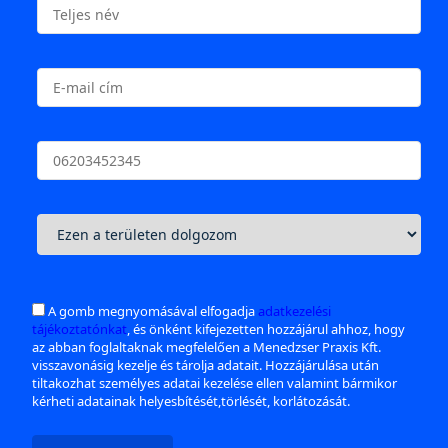
A gomb megnyomásával elfogadja
adatkezelési
tájékoztatónkat
, és önként kifejezetten hozzájárul ahhoz, hogy
az abban foglaltaknak megfelelően a Menedzser Praxis Kft.
visszavonásig kezelje és tárolja adatait. Hozzájárulása után
tiltakozhat személyes adatai kezelése ellen valamint bármikor
kérheti adatainak helyesbítését,törlését, korlátozását.