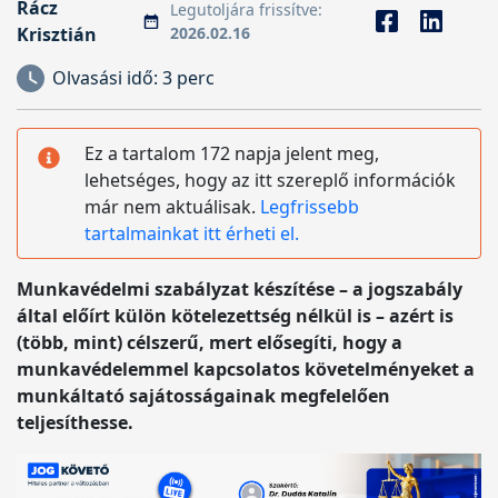
Rácz
Legutoljára frissítve:
Krisztián
2026.02.16
Olvasási idő:
3 perc
Ez a tartalom 172 napja jelent meg,
lehetséges, hogy az itt szereplő információk
már nem aktuálisak.
Legfrissebb
tartalmainkat itt érheti el.
Munkavédelmi szabályzat készítése – a jogszabály
által előírt külön kötelezettség nélkül is – azért is
(több, mint) célszerű, mert elősegíti, hogy a
munkavédelemmel kapcsolatos követelményeket a
munkáltató sajátosságainak megfelelően
teljesíthesse.