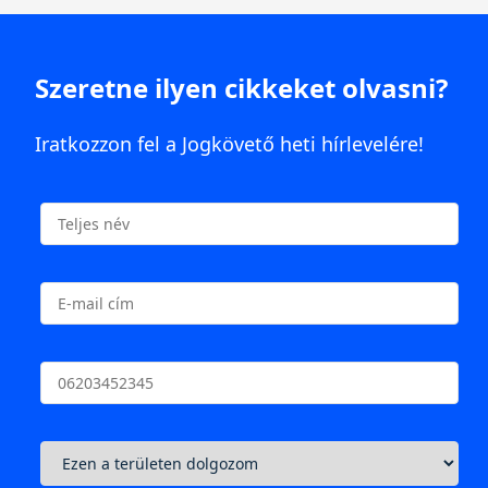
Szeretne ilyen cikkeket olvasni?
Iratkozzon fel a Jogkövető heti hírlevelére!