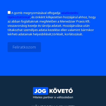
A gomb megnyomásával elfogadja
adatkezelési
tájékoztatónkat
, és önként kifejezetten hozzájárul ahhoz, hogy
az abban foglaltaknak megfelelően a Menedzser Praxis Kft.
visszavonásig kezelje és tárolja adatait. Hozzájárulása után
tiltakozhat személyes adatai kezelése ellen valamint bármikor
kérheti adatainak helyesbítését,törlését, korlátozását.
Feliratkozom