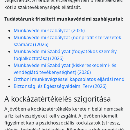
végezhetők. A rendelet ezzel egyértelmű feltételekhez
köti a szaktevékenységek ellátását.
Tudástárunk frissített munkavédelmi szabályzatai:
Munkavédelmi szabályzat (2026)
Munkavédelmi szabályzat (nonprofit szervezetek
számára) (2026)
Munkavédelmi Szabályzat (fogyatékos személy
foglalkoztatása) (2026)
Munkavédelmi Szabályzat (kiskereskedelmi- és
vendéglátó tevékenységhez) (2026)
Otthoni munkavégzéssel kapcsolatos eljárási rend
Biztonsági és Egészségvédelmi Terv (2026)
A kockázatértékelés szigorítása
A jövőben a kockázatértékelés keretein belül nemcsak
a fizikai veszélyeket kell vizsgálni. A jövőben kiemelt
figyelmet kap a pszichoszociális kockázatok (stressz,
kiégés, terhelés) értékelése. Bővülnek a dokumentáció