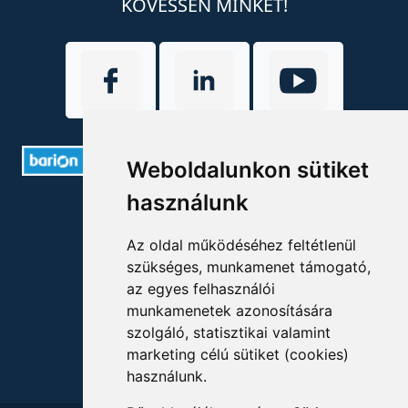
KÖVESSEN MINKET!
Weboldalunkon sütiket
használunk
ELÉRHETŐSÉGEK
Az oldal működéséhez feltétlenül
+36 1 880 7600
szükséges, munkamenet támogató,
info@mprx.hu
az egyes felhasználói
munkamenetek azonosítására
szolgáló, statisztikai valamint
marketing célú sütiket (cookies)
használunk.