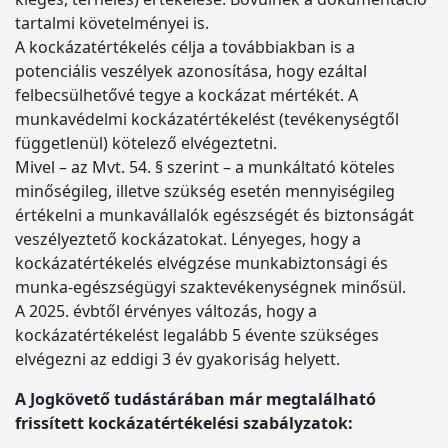
tartalmi követelményei is.
A kockázatértékelés célja a továbbiakban is a
potenciális veszélyek azonosítása, hogy ezáltal
felbecsülhetővé tegye a kockázat mértékét. A
munkavédelmi kockázatértékelést (tevékenységtől
függetlenül) kötelező elvégeztetni.
Mivel – az Mvt. 54. § szerint – a munkáltató köteles
minőségileg, illetve szükség esetén mennyiségileg
értékelni a munkavállalók egészségét és biztonságát
veszélyeztető kockázatokat. Lényeges, hogy a
kockázatértékelés elvégzése munkabiztonsági és
munka-egészségügyi szaktevékenységnek minősül.
A 2025. évbtől érvényes változás, hogy a
kockázatértékelést legalább 5 évente szükséges
elvégezni az eddigi 3 év gyakoriság helyett.
A Jogkövető tudástárában már megtalálható
frissített kockázatértékelési szabályzatok: