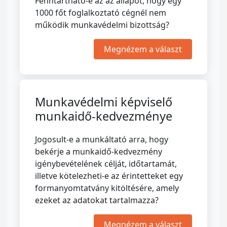
Fenntartható-e az az állapot, hogy egy
1000 főt foglalkoztató cégnél nem
működik munkavédelmi bizottság?
Megnézem a választ
Munkavédelmi képviselő
munkaidő-kedvezménye
Jogosult-e a munkáltató arra, hogy
bekérje a munkaidő-kedvezmény
igénybevételének célját, időtartamát,
illetve kötelezheti-e az érintetteket egy
formanyomtatvány kitöltésére, amely
ezeket az adatokat tartalmazza?
Megnézem a választ