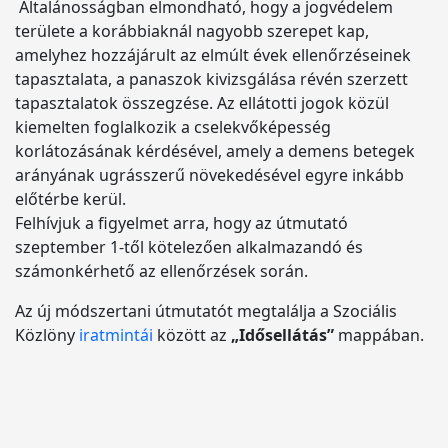
Általánosságban elmondható, hogy a jogvédelem
területe a korábbiaknál nagyobb szerepet kap,
amelyhez hozzájárult az elmúlt évek ellenőrzéseinek
tapasztalata, a panaszok kivizsgálása révén szerzett
tapasztalatok összegzése. Az ellátotti jogok közül
kiemelten foglalkozik a cselekvőképesség
korlátozásának kérdésével, amely a demens betegek
arányának ugrásszerű növekedésével egyre inkább
előtérbe kerül.
Felhívjuk a figyelmet arra, hogy az útmutató
szeptember 1-től kötelezően alkalmazandó és
számonkérhető az ellenőrzések során.
Az új módszertani útmutatót megtalálja a Szociális
Közlöny
iratmintái
között az
„Idősellátás”
mappában.