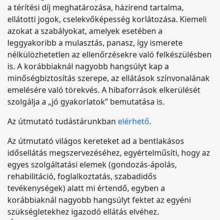
a térítési díj meghatározása, házirend tartalma,
ellátotti jogok, cselekvőképesség korlátozása. Kiemeli
azokat a szabályokat, amelyek esetében a
leggyakoribb a mulasztás, panasz, így ismerete
nélkülözhetetlen az ellenőrzésekre való felkészülésben
is. A korábbiaknál nagyobb hangsúlyt kap a
minőségbiztosítás szerepe, az ellátások színvonalának
emelésére való törekvés. A hibaforrások elkerülését
szolgálja a „jó gyakorlatok” bemutatása is.
Az útmutató tudástárunkban
elérhető
.
Az útmutató világos kereteket ad a bentlakásos
idősellátás megszervezéséhez, egyértelműsíti, hogy az
egyes szolgáltatási elemek (gondozás-ápolás,
rehabilitáció, foglalkoztatás, szabadidős
tevékenységek) alatt mi értendő, egyben a
korábbiaknál nagyobb hangsúlyt fektet az egyéni
szükségletekhez igazodó ellátás elvéhez.