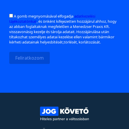
A gomb megnyomásával elfogadja
adatkezelési
tájékoztatónkat
, és önként kifejezetten hozzájárul ahhoz, hogy
az abban foglaltaknak megfelelően a Menedzser Praxis Kft.
visszavonásig kezelje és tárolja adatait. Hozzájárulása után
tiltakozhat személyes adatai kezelése ellen valamint bármikor
kérheti adatainak helyesbítését,törlését, korlátozását.
Feliratkozom