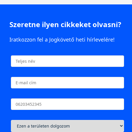
Szeretne ilyen cikkeket olvasni?
Iratkozzon fel a Jogkövető heti hírlevelére!