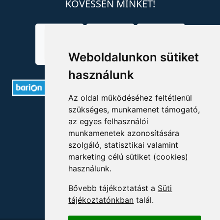
KÖVESSEN MINKET!
Weboldalunkon sütiket
használunk
Az oldal működéséhez feltétlenül
szükséges, munkamenet támogató,
ELÉRHETŐSÉGEK
az egyes felhasználói
munkamenetek azonosítására
+36 1 880 7600
szolgáló, statisztikai valamint
info@mprx.hu
marketing célú sütiket (cookies)
használunk.
Bővebb tájékoztatást a
Süti
tájékoztatónkban
talál.