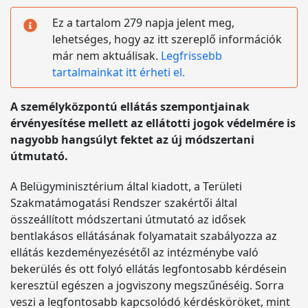
Ez a tartalom 279 napja jelent meg,
lehetséges, hogy az itt szereplő információk
már nem aktuálisak.
Legfrissebb
tartalmainkat itt érheti el.
A személyközpontú ellátás szempontjainak
érvényesítése mellett az ellátotti jogok védelmére is
nagyobb hangsúlyt fektet az új módszertani
útmutató.
A Belügyminisztérium által kiadott, a Területi
Szakmatámogatási Rendszer szakértői által
összeállított módszertani útmutató az idősek
bentlakásos ellátásának folyamatait szabályozza az
ellátás kezdeményezésétől az intézménybe való
bekerülés és ott folyó ellátás legfontosabb kérdésein
keresztül egészen a jogviszony megszűnéséig. Sorra
veszi a legfontosabb kapcsolódó kérdésköröket, mint