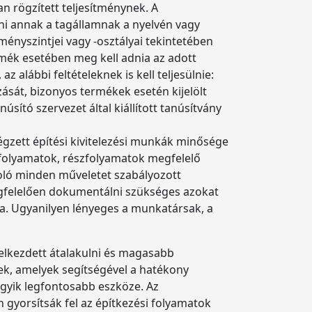
ban rögzített teljesítménynek. A
ni annak a tagállamnak a nyelvén vagy
ényszintjei vagy -osztályai tekintetében
mék esetében meg kell adnia az adott
z alábbi feltételeknek is kell teljesülnie:
zását, bizonyos termékek esetén kijelölt
sító szervezet által kiállított tanúsítvány
égzett építési kivitelezési munkák minősége
 folyamatok, részfolyamatok megfelelő
soló minden műveletet szabályozott
gfelelően dokumentálni szükséges azokat
tja. Ugyanilyen lényeges a munkatársak, a
 elkezdett átalakulni és magasabb
rek, amelyek segítségével a hatékony
egyik legfontosabb eszköze. Az
gyorsítsák fel az építkezési folyamatok