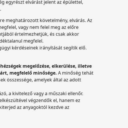
 egyrészt elvárást jelent az épülettel,
l.
őre meghatározott követelmény, elvárás. Az
egfelel, vagy nem felel meg az előre
tjából értelmezhetjük, és csak akkor
déktalanul megfelel.
i kérdéseinek irányítását segítik elő.
ehézségek megelőzése, elkerülése, illetve
várt, megfelelő minősége.
A minőség tehát
sek összessége, amelyek által az adott
ó, a kivitelező vagy a műszaki ellenőr.
 elkészültével végzendők el, hanem ez
kiterjed az anyagoktól kezdve az