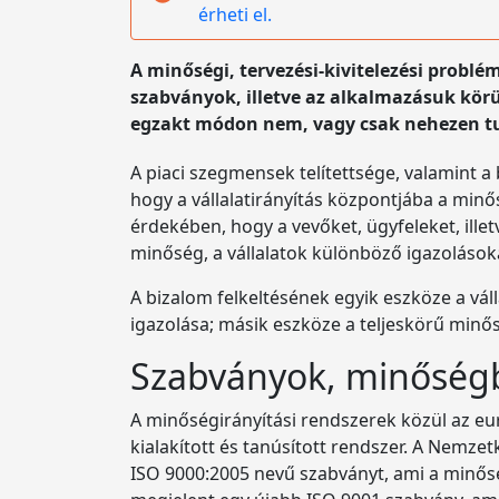
érheti el.
A minőségi, tervezési-kivitelezési probl
szabványok, illetve az alkalmazásuk kör
egzakt módon nem, vagy csak nehezen t
A piaci szegmensek telítettsége, valamint a
hogy a vállalatirányítás központjába a min
érdekében, hogy a vevőket, ügyfeleket, ille
minőség, a vállalatok különböző igazolások
A bizalom felkeltésének egyik eszköze a váll
igazolása; másik eszköze a teljeskörű min
Szabványok, minőségb
A minőségirányítási rendszerek közül az eu
kialakított és tanúsított rendszer. A Nemze
ISO 9000:2005 nevű szabványt, ami a minősé