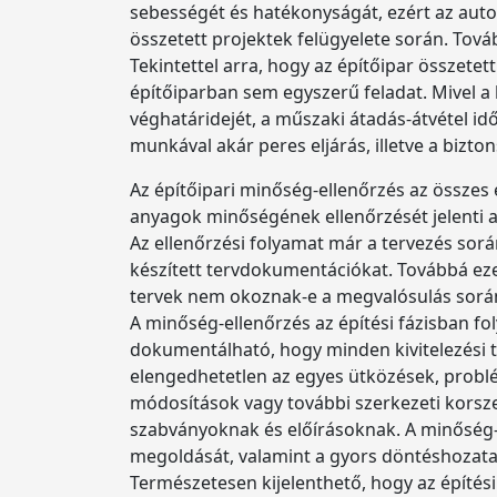
sebességét és hatékonyságát, ezért az autom
összetett projektek felügyelete során. Tová
Tekintettel arra, hogy az építőipar összetet
építőiparban sem egyszerű feladat. Mivel a 
véghatáridejét, a műszaki átadás-átvétel idő
munkával akár peres eljárás, illetve a bizto
Az építőipari minőség-ellenőrzés az összes
anyagok minőségének ellenőrzését jelenti 
Az ellenőrzési folyamat már a tervezés sorá
készített tervdokumentációkat. Továbbá ezek
tervek nem okoznak-e a megvalósulás során k
A minőség-ellenőrzés az építési fázisban fol
dokumentálható, hogy minden kivitelezési t
elengedhetetlen az egyes ütközések, problé
módosítások vagy további szerkezeti korsz
szabványoknak és előírásoknak. A minőség-el
megoldását, valamint a gyors döntéshozatalt 
Természetesen kijelenthető, hogy az építés