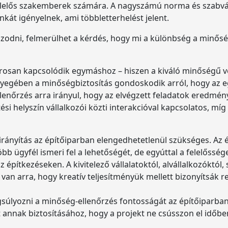
elelős szakemberek számára. A nagyszámú norma és szabvány
át igényelnek, ami többletterhelést jelent.
zodni, felmerülhet a kérdés, hogy mi a különbség a minősé
orosan kapcsolódik egymáshoz – hiszen a kiváló minőségű v
ényegében a minőségbiztosítás gondoskodik arról, hogy az 
enőrzés arra irányul, hogy az elvégzett feladatok eredmé
si helyszín vállalkozói közti interakcióval kapcsolatos, m
girányítás az építőiparban elengedhetetlenül szükséges. A
öbb ügyfél ismeri fel a lehetőségét, de egyúttal a felelősség
építkezéseken. A kivitelező vállalatoktól, alvállalkozóktól,
van arra, hogy kreatív teljesítményük mellett bizonyítsák re
súlyozni a minőség-ellenőrzés fontosságát az építőiparban
annak biztosításához, hogy a projekt ne csússzon el időben