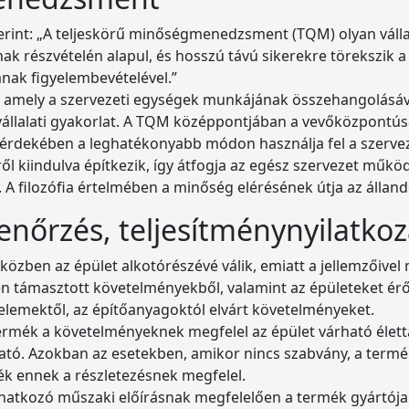
zerint: „A teljeskörű minőségmenedzsment (TQM) olyan vál
nak részvételén alapul, és hosszú távú sikerekre törekszik 
ának figyelembevételével.”
er, amely a szervezeti egységek munkájának összehangolásá
 vállalati gyakorlat. A TQM középpontjában a vevőközpontús
inak érdekében a leghatékonyabb módon használja fel a szerv
ről kiindulva építkezik, így átfogja az egész szervezet műkö
. A filozófia értelmében a minőség elérésének útja az állan
lenőrzés, teljesítménynyilatko
 közben az épület alkotórészévé válik, emiatt a jellemzőive
en támasztott követelményekből, valamint az épületeket érő 
telemektől, az építőanyagoktól elvárt követelményeket.
termék a követelményeknek megfelel az épület várható élet
ató. Azokban az esetekben, amikor nincs szabvány, a termék
mék ennek a részletezésnek megfelel.
atkozó műszaki előírásnak megfelelően a termék gyártója ált