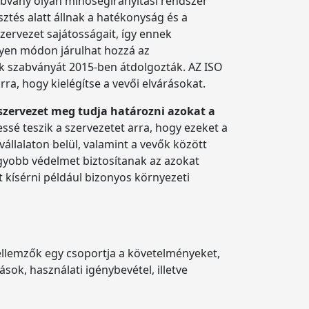
abvány olyan minőségirányítási rendszer
sztés alatt állnak a hatékonyság és a
zervezet sajátosságait, így ennek
ilyen módon járulhat hozzá az
k szabványát 2015-ben átdolgozták. AZ ISO
ra, hogy kielégítse a vevői elvárásokat.
 szervezet meg tudja határozni azokat a
ssé teszik a szervezetet arra, hogy ezeket a
vállalaton belül, valamint a vevők között
agyobb védelmet biztosítanak az azokat
kísérni például bizonyos környezeti
jellemzők egy csoportja a követelményeket,
sok, használati igénybevétel, illetve