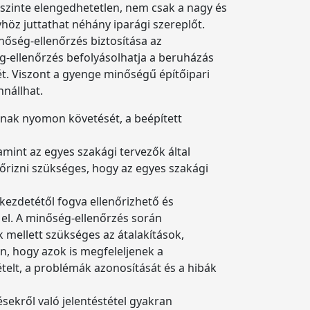
 szinte elengedhetetlen, nem csak a nagy és
höz juttathat néhány iparági szereplőt.
inőség-ellenőrzés biztosítása az
ég-ellenőrzés befolyásolhatja a beruházás
sét. Viszont a gyenge minőségű építőipari
nnállhat.
ának nyomon követését, a beépített
amint az egyes szakági tervezők által
nőrizni szükséges, hogy az egyes szakági
 kezdetétől fogva ellenőrizhető és
 el. A minőség-ellenőrzés során
mellett szükséges az átalakítások,
, hogy azok is megfeleljenek a
telt, a problémák azonosítását és a hibák
sekről való jelentéstétel gyakran