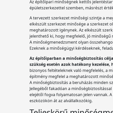
Az építőipari minőségnek kettős jelentéstar
épületszerkezettel szemben, másrészt értéke
A tervezett szerkezet minőségi szintje a m
elkészült szerkezet minősége a szerkezet o
meghatározott igénynek. Az elkészült szerk
jelenthető ki, hogy megfelelő, jó minőségű
A minőségmenedzsment olyan összehangolt t
Ezeknek a minőségügyi kérdéseknek, felada
Az építőiparban a minőségbiztosítás célja
szükség esetén azok hatékony kezelése, h
bizonyos feltételeknek való megfelelés, a m
építmény megfelel a meghatározott minős
A minőségbiztosítás a beruházás minden szer
Jellegéből fakadóan a minőségbiztosítással
elejétől fogva folyamatosan jelen vannak. 
eszközökön át az alvállalkozókig.
Teljeskörű minőség