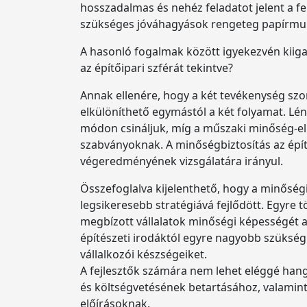
hosszadalmas és nehéz feladatot jelent a f
szükséges jóváhagyások rengeteg papírmunk
A hasonló fogalmak között igyekezvén kiiga
az építőipari szférát tekintve?
Annak ellenére, hogy a két tevékenység sz
elkülöníthető egymástól a két folyamat. L
módon csináljuk, míg a műszaki minőség-ell
szabványoknak. A minőségbiztosítás az építé
végeredményének vizsgálatára irányul.
Összefoglalva kijelenthető, hogy a minősé
legsikeresebb stratégiává fejlődött. Egyre t
megbízott vállalatok minőségi képességét az 
építészeti irodáktól egyre nagyobb szükség 
vállalkozói készségeiket.
A fejlesztők számára nem lehet eléggé hang
és költségvetésének betartásához, valamint 
előírásoknak.