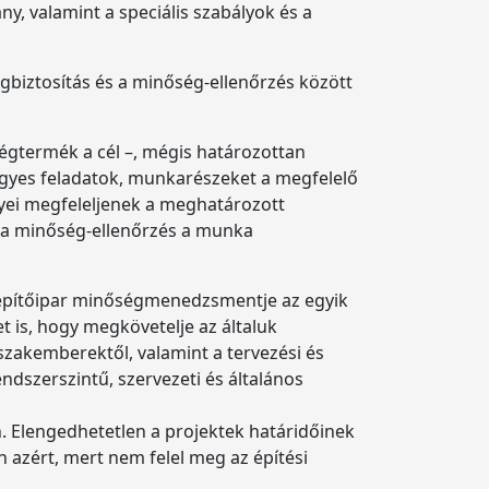
, valamint a speciális szabályok és a
gbiztosítás és a minőség-ellenőrzés között
égtermék a cél –, mégis határozottan
egyes feladatok, munkarészeket a megfelelő
nyei megfeleljenek a meghatározott
íg a minőség-ellenőrzés a munka
z építőipar minőségmenedzsmentje az egyik
et is, hogy megkövetelje az általuk
 szakemberektől, valamint a tervezési és
ndszerszintű, szervezeti és általános
. Elengedhetetlen a projektek határidőinek
 azért, mert nem felel meg az építési