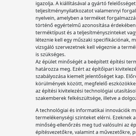
igazolja. A kiállításával a gyártó felelősség
teljesítménynyilatkozatot valamennyi forga
nyelvein, amelyben a terméket forgalmazzák.
történő egyértelmű azonosítása érdekében 
terméktípust és a teljesítményszinteket vagy -
léteznie kell egy műszaki specifikációnak, 
vizsgáló szervezetnek kell végeznie a termék
is szükséges.
Az épület minőségét a beépített építési te
határozza meg. Ezért az építőipari kivitel
szabályozása kiemelt jelentőséget kap. Elő
körülmények között, megfelelő eszközökke
az építési kivitelezési technológiai utasít
szakemberek felkészültsége, illetve a dolgo
A technológiai és informatikai innovációk m
termelékenységi szinteket elérni. Ezeknek a
minőség-ellenőrzés meg tud valósulni az épí
építésvezetőkre, valamint a művezetőkre, p