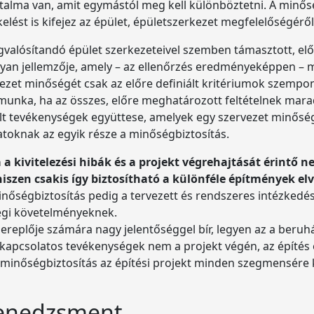
talma van, amit egymástól meg kell különböztetni. A minőség
lést is kifejez az épület, épületszerkezet megfelelőségérő
egvalósítandó épület szerkezeteivel szemben támasztott, el
lyan jellemzője, amely – az ellenőrzés eredményeképpen – m
ezet minőségét csak az előre definiált kritériumok szempon
 munka, ha az összes, előre meghatározott feltételnek mara
evékenységek együttese, amelyek egy szervezet minőségügy
toknak az egyik része a minőségbiztosítás.
 a kivitelezési hibák és a projekt végrehajtását érintő n
iszen csakis így biztosítható a különféle építmények el
inőségbiztosítás pedig a tervezett és rendszeres intézkedé
égi követelményeknek.
eplője számára nagy jelentőséggel bír, legyen az a beruház
 kapcsolatos tevékenységek nem a projekt végén, az építés
A minőségbiztosítás az építési projekt minden szegmensére 
menedzsment