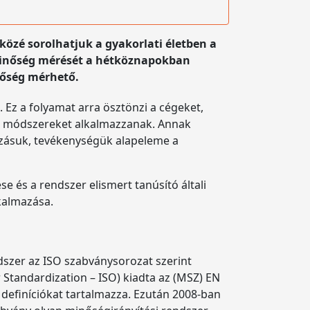
közé sorolhatjuk a gyakorlati életben a
 minőség mérését a hétköznapokban
nőség mérhető.
 Ez a folyamat arra ösztönzi a cégeket,
ási módszereket alkalmazzanak. Annak
kozásuk, tevékenységük alapeleme a
se és a rendszer elismert tanúsító általi
kalmazása.
dszer az ISO szabványsorozat szerint
r Standardization – ISO) kiadta az (MSZ) EN
definíciókat tartalmazza. Ezután 2008-ban