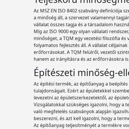
Az MSZ EN ISO 8402 szabvány definíciója s
a minőség áll, a szervezet valamennyi tagjá
vállalat összes tagja és a társadalom haszn
Míg az ISO 9000 egy olyan vállalati rendsz
minőséget, a TQM egy vezetési filozófia és
folyamatos fejlesztés áll. A vállalat célja
erőforrásokat. A TQM felülről, vezetői szint
hanem az irányításra és az erőforrásokra is
Építészeti minőség-el
Az építési termék, az építőanyag a beépítés
tulajdonságait. Ezért az épületekkel szemb
levezetni az épületszerkezetektől, az épüle
Vizsgálatokkal szükséges igazolni, hogy a 
való megfelelés szabványok alapján igazolh
beszerezni, és azt kell igazolni, hogy a ter
Az építőanyag teljesítményét a termékre von