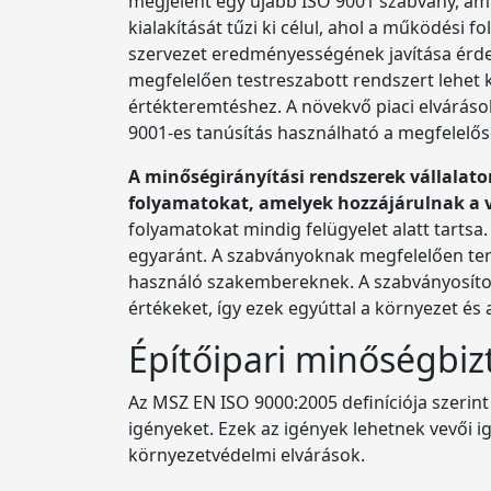
megjelent egy újabb ISO 9001 szabvány, ami
kialakítását tűzi ki célul, ahol a működési 
szervezet eredményességének javítása érdek
megfelelően testreszabott rendszert lehet k
értékteremtéshez. A növekvő piaci elvárás
9001-es tanúsítás használható a megfelelősé
A minőségirányítási rendszerek vállalato
folyamatokat, amelyek hozzájárulnak a v
folyamatokat mindig felügyelet alatt tartsa.
egyaránt. A szabványoknak megfelelően terv
használó szakembereknek. A szabványosítot
értékeket, így ezek egyúttal a környezet é
Építőipari minőségbiz
Az MSZ EN ISO 9000:2005 definíciója szerint
igényeket. Ezek az igények lehetnek vevői ig
környezetvédelmi elvárások.