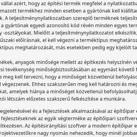
et vállal azért, hogy az építési termék megfelel a nyilatkozat
lmazott termékhez minden esetben a gyártónak kell kiállíta
 A teljesítménynyilatkozatban szereplő terméknek teljesítm
a gyártónak egyedi azonosító kód révén minden egyes ter
osztályokat. Mielőtt a teljesítménynyilatkozatot elkészítik, a
műszaki előírásnak, el kell végezni a terméktípus meghatáro
típus meghatározását, más esetekben pedig egy kijelölt tanú
rmékek, anyagok minősége mellett az építkezés helyszínén v
ezési tevékenység minőségbiztosításában az egymást követő
re meg kell tervezni, hogy a minőséget közvetlenül befolyá
l végezzenek. Ehhez szakszerűen meg kell határozni és me
ásokat, amelyek hiánya a minőséget közvetlenül befolyásolha
zói létszám előzetes szakszerű felkészítése a munkára.
egjelenésével és a fejlesztések alkalmazásával az építőipar
 fejlesztéseknek az egyik végterméke az építőipari szoftve
tkezésen. Az építésirányítási szoftver a modern építőipar 
rojektvezetőkre nagy nyomás nehezedik, hogy minél jobban 