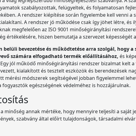
 a világ legnépszerűbb minőségfejlesztési szabványa. A sz
folyamatok szabályozottak, felügyeltek, és folyamatosan fejle
ében. A rendszer kiépítése során figyelembe kell venni a s
ialakítani. A rendszer jó működése csak így jöhet létre, és 
oknak megfelelően az ISO 9001 minőségirányítási rendszere
g értékelésére, hiszen bemutatja a szervezet képességét ar
n belüli bevezetése és működtetése arra szolgál, hogy a
evő számára elfogadható termék előállításához,
és képe
 Egy jól működő minőségirányítási rendszer bizalmat kelt a 
ezett, kialakított és tesztelt eszközök és berendezések n
t mérési módszerek segítségével jobban figyelemmel lehet 
s a fogyasztók egészségének védelméhez is hozzájárulnak.
tosítás
 a minőség annak mértéke, hogy mennyire teljesíti a saját 
ények, szabvány által előírt tulajdonságok, társadalmi elvárá