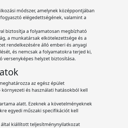
lalkozási módszer, amelynek középpontjában
a fogyasztó elégedettségének, valamint a
val biztosítja a folyamatosan megbízható
ág, a munkatársak elkötelezettsége és a
ezet rendelkezésére álló emberi és anyagi
dését, és nemcsak a folyamatokra terjed ki,
dó versenyképes helyzet biztosítása.
zatok
l meghatározza az egész épület
környezeti és használati hatásokból kell
tartama alatt. Ezeknek a követelményeknek
re egyedi műszaki specifikációt kell
al kiállított teljesítménynyilatkozat