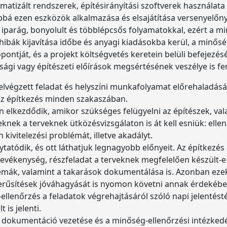
atizált rendszerek, építésirányítási szoftverek használata
bbá ezen eszközök alkalmazása és elsajátítása versenyelőny
t iparág, bonyolult és többlépcsős folyamatokkal, ezért a m
hibák kijavítása időbe és anyagi kiadásokba kerül, a minős
pontját, és a projekt költségvetés keretein belüli befejezé
nsági vagy építészeti előírások megsértésének veszélye is fe
 elvégzett feladat és helyszíni munkafolyamat előrehaladás
az építkezés minden szakaszában.
n elkezdődik, amikor szükséges felügyelni az építészek, val
nek a terveknek ütközésvizsgálaton is át kell esniük: elle
ivitelezési problémát, illetve akadályt.
ytatódik, és ott láthatjuk legnagyobb előnyeit. Az építkezés
evékenység, részfeladat a terveknek megfelelően készült-e
mák, valamint a takarások dokumentálása is. Azonban ezek 
erűsítések jóváhagyását is nyomon követni annak érdekében
lenőrzés a feladatok végrehajtásáról szóló napi jelentésté
is jelenti.
i dokumentáció vezetése és a minőség-ellenőrzési intézkedé