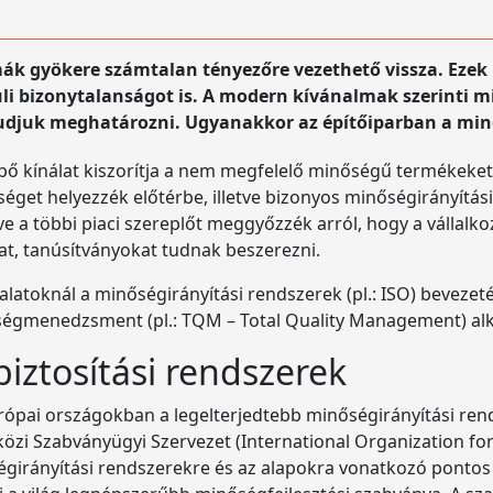
émák gyökere számtalan tényezőre vezethető vissza. Ezek 
üli bizonytalanságot is. A modern kívánalmak szerinti
udjuk meghatározni. Ugyanakkor az építőiparban a mi
 bő kínálat kiszorítja a nem megfelelő minőségű termékeket.
őséget helyezzék előtérbe, illetve bizonyos minőségirányít
tve a többi piaci szereplőt meggyőzzék arról, hogy a vállal
at, tanúsítványokat tudnak beszerezni.
alatoknál a minőségirányítási rendszerek (pl.: ISO) bevezeté
őségmenedzsment (pl.: TQM – Total Quality Management) al
iztosítási rendszerek
rópai országokban a legelterjedtebb minőségirányítási ren
tközi Szabványügyi Szervezet (International Organization fo
girányítási rendszerekre és az alapokra vonatkozó pontos 