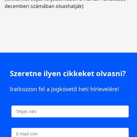
decemberi számában olvashatják)
Szeretne ilyen cikkeket olvasni?
Iratkozzon fel a Jogkövető heti hírlevelére!