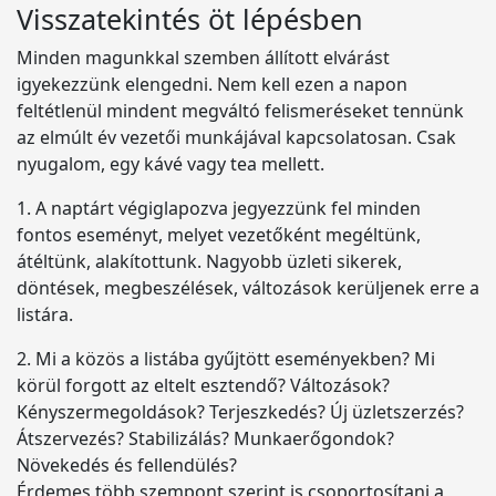
Visszatekintés öt lépésben
Minden magunkkal szemben állított elvárást
igyekezzünk elengedni. Nem kell ezen a napon
feltétlenül mindent megváltó felismeréseket tennünk
az elmúlt év vezetői munkájával kapcsolatosan. Csak
nyugalom, egy kávé vagy tea mellett.
1. A naptárt végiglapozva jegyezzünk fel minden
fontos eseményt, melyet vezetőként megéltünk,
átéltünk, alakítottunk. Nagyobb üzleti sikerek,
döntések, megbeszélések, változások kerüljenek erre a
listára.
2. Mi a közös a listába gyűjtött eseményekben? Mi
körül forgott az eltelt esztendő? Változások?
Kényszermegoldások? Terjeszkedés? Új üzletszerzés?
Átszervezés? Stabilizálás? Munkaerőgondok?
Növekedés és fellendülés?
Érdemes több szempont szerint is csoportosítani a