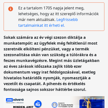
Ez a tartalom 1705 napja jelent meg,
lehetséges, hogy az itt szereplő információk
már nem aktuálisak.
Legfrissebb
tartalmainkat itt érheti el.
Sokak számára az év végi szezon diktálja a
munkatempót: az ügyfelek még feltétlenül most
szeretnék elkölteni pénzüket, vagy a termék
szezonalitása okán van szükség a túlórákra és a
feszes munkavégzésre. Megint más üzletágakban
az éves zárások időszaka zajlik több ezer
dokumentum vagy irat feldolgozásával, esetleg
hivatalos határidők nyomják, nyomasztják a
vezetőt és csapatát. A pihenés és értékelés
fontossága sajnos sokszor háttérbe szorul.