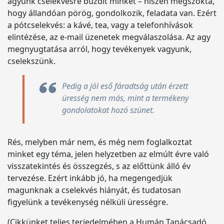
agyunk cselekvésre buzdít minket – hiszen megszokta,
hogy állandóan pörög, gondolkozik, feladata van. Ezért
a pótcselekvés: a kávé, tea, vagy a telefonhívások
elintézése, az e-mail üzenetek megválaszolása. Az agy
megnyugtatása arról, hogy tevékenyek vagyunk,
cselekszünk.
Pedig a jól eső fáradtság után érzett
üresség nem más, mint a termékeny
gondolatokat hozó szünet.
Rés, melyben már nem, és még nem foglalkoztat
minket egy téma, jelen helyzetben az elmúlt évre való
visszatekintés és összegzés, s az előttünk álló év
tervezése. Ezért inkább jó, ha megengedjük
magunknak a cselekvés hiányát, és tudatosan
figyelünk a tevékenység nélküli ürességre.
(Cikkünket teljes terjedelmében a Humán Tanácsadó