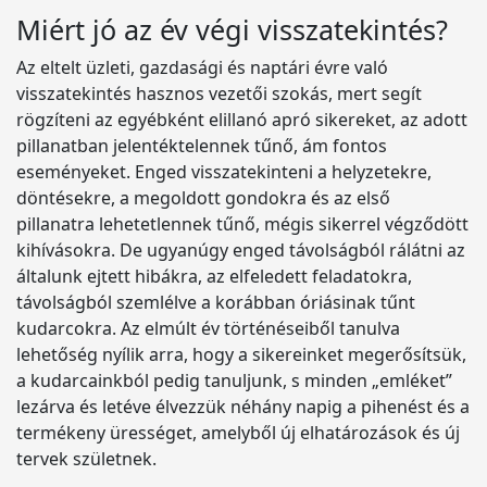
Miért jó az év végi visszatekintés?
Az eltelt üzleti, gazdasági és naptári évre való
visszatekintés hasznos vezetői szokás, mert segít
rögzíteni az egyébként elillanó apró sikereket, az adott
pillanatban jelentéktelennek tűnő, ám fontos
eseményeket. Enged visszatekinteni a helyzetekre,
döntésekre, a megoldott gondokra és az első
pillanatra lehetetlennek tűnő, mégis sikerrel végződött
kihívásokra. De ugyanúgy enged távolságból rálátni az
általunk ejtett hibákra, az elfeledett feladatokra,
távolságból szemlélve a korábban óriásinak tűnt
kudarcokra. Az elmúlt év történéseiből tanulva
lehetőség nyílik arra, hogy a sikereinket megerősítsük,
a kudarcainkból pedig tanuljunk, s minden „emléket”
lezárva és letéve élvezzük néhány napig a pihenést és a
termékeny ürességet, amelyből új elhatározások és új
tervek születnek.