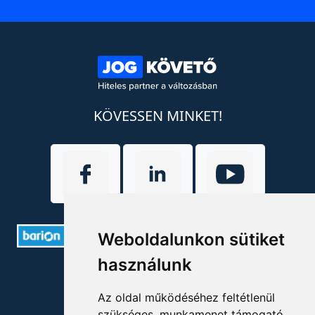
KÖVESSEN MINKET!
Weboldalunkon sütiket
használunk
ELÉRHETŐSÉGEK
Az oldal működéséhez feltétlenül
+36 1 880 7600
szükséges, munkamenet támogató,