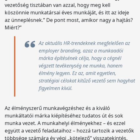
vezetőség tisztában van azzal, hogy meg kell
köszönnie munkatársai éves munkáját, és itt az ideje
az ünneplésnek.” De pont most, amikor nagy a hajtás?
Miért?”
Az aktuális HR-trendeknek megfelelően az
employer branding, azaz a munkaadói
márka építésének célja, hogy a cégnél
végzett tevékenység ne munka, hanem
élmény legyen. Ez az, amit egyetlen,
stratégiai célokat kitűző vezető sem hagyhat
figyelmen kívül.
Az élményszerű munkavégzéshez és a kiváló
munkáltatói márka kiépítéséhez tudatos út és sok
munka vezet. A munkahelyi élményekhez – és ezzel
együtt a vezető feladataihoz – hozzá tartozik a vezetők
többsége számára év végi „kötelező” visszatekintés.