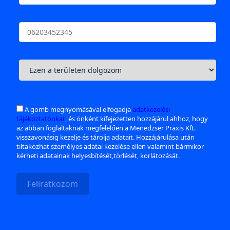
A gomb megnyomásával elfogadja
adatkezelési
tájékoztatónkat
, és önként kifejezetten hozzájárul ahhoz, hogy
az abban foglaltaknak megfelelően a Menedzser Praxis Kft.
visszavonásig kezelje és tárolja adatait. Hozzájárulása után
tiltakozhat személyes adatai kezelése ellen valamint bármikor
kérheti adatainak helyesbítését,törlését, korlátozását.
Feliratkozom