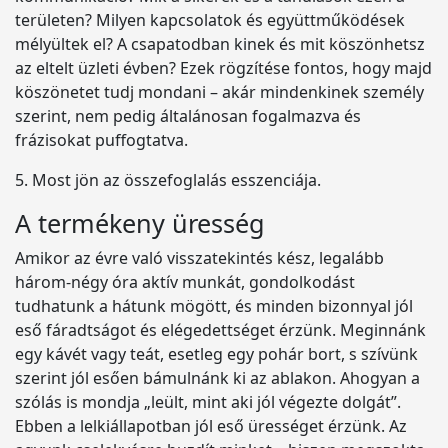
területen? Milyen kapcsolatok és együttműködések
mélyültek el? A csapatodban kinek és mit köszönhetsz
az eltelt üzleti évben? Ezek rögzítése fontos, hogy majd
köszönetet tudj mondani – akár mindenkinek személy
szerint, nem pedig általánosan fogalmazva és
frázisokat puffogtatva.
5. Most jön az összefoglalás esszenciája.
A termékeny üresség
Amikor az évre való visszatekintés kész, legalább
három-négy óra aktív munkát, gondolkodást
tudhatunk a hátunk mögött, és minden bizonnyal jól
eső fáradtságot és elégedettséget érzünk. Meginnánk
egy kávét vagy teát, esetleg egy pohár bort, s szívünk
szerint jól esően bámulnánk ki az ablakon. Ahogyan a
szólás is mondja „leült, mint aki jól végezte dolgát”.
Ebben a lelkiállapotban jól eső ürességet érzünk. Az