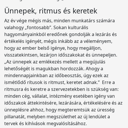
Ünnepek, ritmus és keretek
Az év vége mégis más, minden munkatárs számára
valahogy „fontosabb”. Sokan kulturális
hagyományainkból eredőnek gondolják a lezárás és
értékelés igényét, mégis inkább az a véleményem,
hogy az ember belső igénye, hogy megálljon,
visszatekintsen, lezárjon időszakokat és ünnepeljen.
„Az ünnepek az emlékezés mellett a megújulás
lehetőségét is magukban hordozzák. Ahogy a
mindennapjainkban az időbeosztás, úgy ezek az
ismétlődő rítusok is ritmust, keretet adnak.” Erre a
ritmusra és keretre a szervezetekben is szükség van:
minden cég, vállalat, intézmény esetében igény van
időszakok áttekintésére, lezárására, értékelésére és az
ünneplésre ahhoz, hogy megteremtsük az üresség
pillanatát, melyben megszülethet az új lendület a
tervek és kihívások megvalósításához.