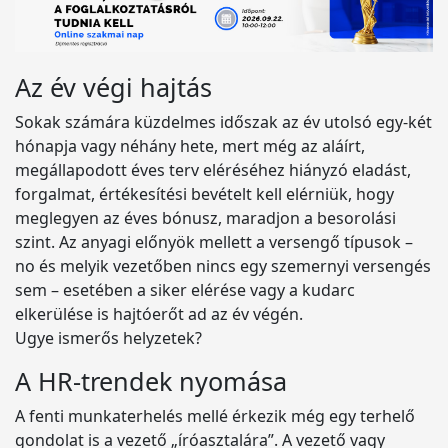
Az év végi hajtás
Sokak számára küzdelmes időszak az év utolsó egy-két
hónapja vagy néhány hete, mert még az aláírt,
megállapodott éves terv eléréséhez hiányzó eladást,
forgalmat, értékesítési bevételt kell elérniük, hogy
meglegyen az éves bónusz, maradjon a besorolási
szint. Az anyagi előnyök mellett a versengő típusok –
no és melyik vezetőben nincs egy szemernyi versengés
sem – esetében a siker elérése vagy a kudarc
elkerülése is hajtóerőt ad az év végén.
Ugye ismerős helyzetek?
A HR-trendek nyomása
A fenti munkaterhelés mellé érkezik még egy terhelő
gondolat is a vezető „íróasztalára”. A vezető vagy