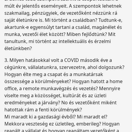
múlt év jelentős eseményeit. A szempontok lehetnek
szakmailag, pénzügyiek, de vezetőként nézzünk rá
saját életünkre is. Mi történt a családban? Tudtunk-e,
akartunk-e egyensúlyt tartani a család, magánélet és
munka, vezetői élet között? Miben fejlődtünk? Mit
tanultunk, mi történt az intellektuális és érzelmi
életünkben?
3. Milyen hatásokkal volt a COVID második éve a
cégünkre, vállalatunkra, szervezetre, ahol dolgozunk?
Hogyan élte meg a csapat és a munkatársak
összessége a körülményeket? Hogyan hatott a home
office, a remote munkavégzés és vezetés? Mennyire
viselte meg a közösséget, kultúrát és az üzleti
eredményeket a járvány? No és vezetőként miként
hatottak rám a fenti körülmények?
Mi maradt ki a gazdasági évből? Mi maradt el?
Mekkora veszteség ez üzletileg, emberileg? Hogyan
reagált a vállalat és hogyan reagáltam vezetőként a