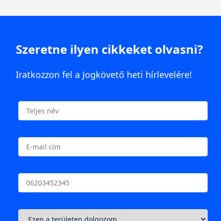
Szeretne ilyen cikkeket olvasni?
Iratkozzon fel a Jogkövető heti hírlevelére!