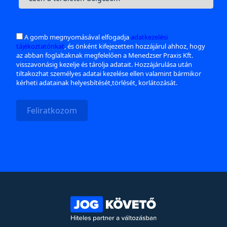
A gomb megnyomásával elfogadja
adatkezelési
tájékoztatónkat
, és önként kifejezetten hozzájárul ahhoz, hogy
az abban foglaltaknak megfelelően a Menedzser Praxis Kft.
visszavonásig kezelje és tárolja adatait. Hozzájárulása után
tiltakozhat személyes adatai kezelése ellen valamint bármikor
kérheti adatainak helyesbítését,törlését, korlátozását.
Feliratkozom