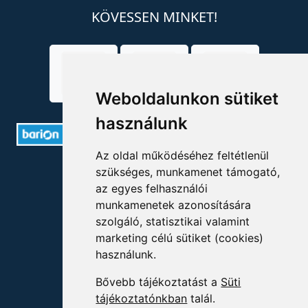
KÖVESSEN MINKET!
Weboldalunkon sütiket
használunk
Az oldal működéséhez feltétlenül
ELÉRHETŐSÉGEK
szükséges, munkamenet támogató,
az egyes felhasználói
+36 1 880 7600
munkamenetek azonosítására
szolgáló, statisztikai valamint
info@mprx.hu
marketing célú sütiket (cookies)
használunk.
Bővebb tájékoztatást a
Süti
tájékoztatónkban
talál.