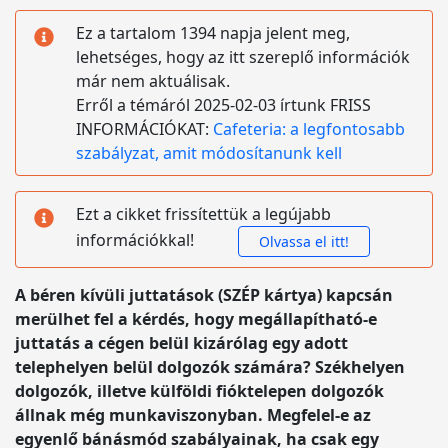
Ez a tartalom 1394 napja jelent meg,
lehetséges, hogy az itt szereplő információk
már nem aktuálisak.
Erről a témáról 2025-02-03 írtunk FRISS
INFORMÁCIÓKAT:
Cafeteria: a legfontosabb
szabályzat, amit módosítanunk kell
Ezt a cikket frissítettük a legújabb
információkkal!
Olvassa el itt!
A béren kívüli juttatások (SZÉP kártya) kapcsán
merülhet fel a kérdés, hogy megállapítható-e
juttatás a cégen belül kizárólag egy adott
telephelyen belül dolgozók számára? Székhelyen
dolgozók, illetve külföldi fióktelepen dolgozók
állnak még munkaviszonyban. Megfelel-e az
egyenlő bánásmód szabályainak, ha csak egy