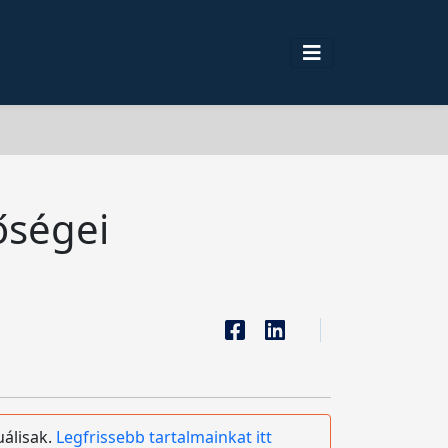
őségei
uálisak.
Legfrissebb tartalmainkat itt