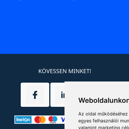
KÖVESSEN MINKET!
Weboldalunkon
Az oldal működéséhez 
egyes felhasználói mun
valamint marketing cél