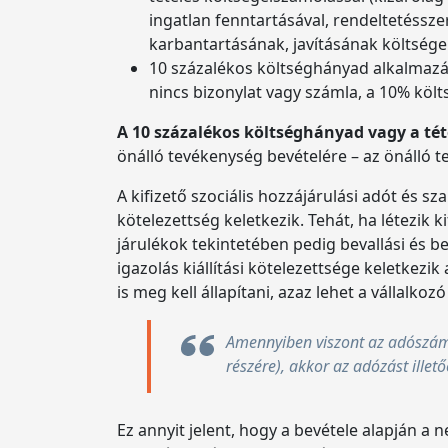
ingatlan fenntartásával, rendeltetéssz
karbantartásának, javításának költségei,
10 százalékos költséghányad alkalmazás
nincs bizonylat vagy számla, a 10% köl
A 10 százalékos költséghányad vagy a tét
önálló tevékenység bevételére – az önálló te
A kifizető szociális hozzájárulási adót és sza
kötelezettség keletkezik. Tehát, ha létezik 
járulékok tekintetében pedig bevallási és 
igazolás kiállítási kötelezettsége keletkezi
is meg kell állapítani, azaz lehet a vállalko
Amennyiben viszont az adószámo
részére), akkor az adózást illet
Ez annyit jelent, hogy a bevétele alapján a