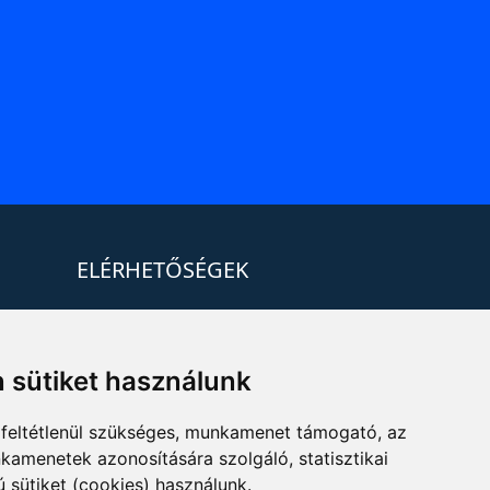
ELÉRHETŐSÉGEK
+36 1 880 7600
info@mprx.hu
 sütiket használunk
feltétlenül szükséges, munkamenet támogató, az
kamenetek azonosítására szolgáló, statisztikai
ú sütiket (cookies) használunk.