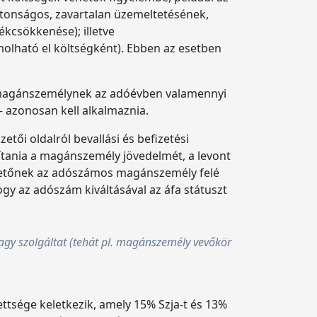
iztonságos, zavartalan üzemeltetésének,
ékcsökkenése); illetve
olható el költségként). Ebben az esetben
magánszemélynek az adóévben valamennyi
 – azonosan kell alkalmaznia.
zetői oldalról bevallási és befizetési
apítania a magánszemély jövedelmét, a levont
ifizetőnek az adószámos magánszemély felé
hogy az adószám kiváltásával az áfa státuszt
gy szolgáltat (tehát pl. magánszemély vevőkör
ettsége keletkezik, amely 15% Szja-t és 13%