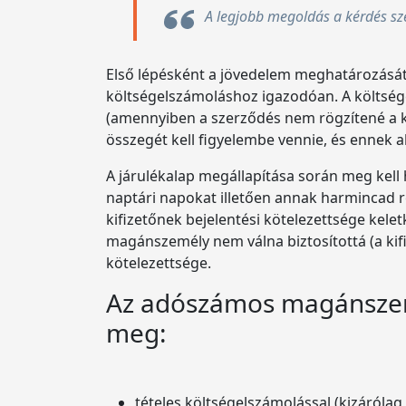
A legjobb megoldás a kérdés sz
Első lépésként a jövedelem meghatározását k
költségelszámoláshoz igazodóan. A költség
(amennyiben a szerződés nem rögzítené a kö
összegét kell figyelembe vennie, és ennek al
A járulékalap megállapítása során meg kell 
naptári napokat illetően annak harmincad ré
kifizetőnek bejelentési kötelezettsége kel
magánszemély nem válna biztosítottá (a kifi
kötelezettsége.
Az adószámos magánszemé
meg:
tételes költségelszámolással (kizárólag