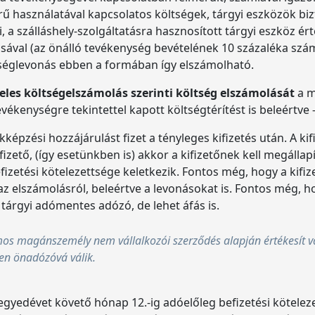
erű használatával kapcsolatos költségek, tárgyi eszközök b
 a szálláshely-szolgáltatásra hasznosított tárgyi eszköz ért
ával (az önálló tevékenység bevételének 10 százaléka szám
tséglevonás ebben a formában így elszámolható.
eles költségelszámolás szerinti költség elszámolását
a 
vékenységre tekintettel kapott költségtérítést is beleértve
kképzési hozzájárulást fizet a tényleges kifizetés után. A kifi
kifizető, (így esetünkben is) akkor a kifizetőnek kell megáll
befizetési kötelezettsége keletkezik. Fontos még, hogy a k
k az elszámolásról, beleértve a levonásokat is. Fontos még, 
zó tárgyi adómentes adózó, de lehet áfás is.
s magánszemély nem vállalkozói szerződés alapján értékesít va
ően önadózóvá válik.
 negyedévet követő hónap 12.-ig adóelőleg befizetési kötelez