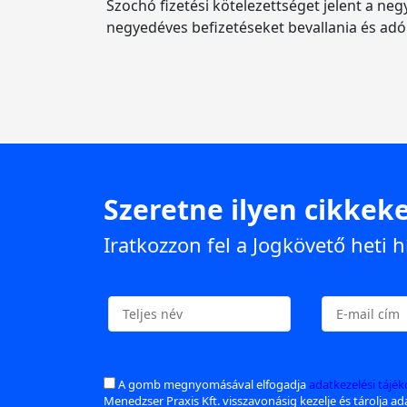
Szochó fizetési kötelezettséget jelent a ne
negyedéves befizetéseket bevallania és adó
Szeretne ilyen cikkeke
Iratkozzon fel a Jogkövető heti h
A gomb megnyomásával elfogadja
adatkezelési tájé
Menedzser Praxis Kft. visszavonásig kezelje és tárolja a