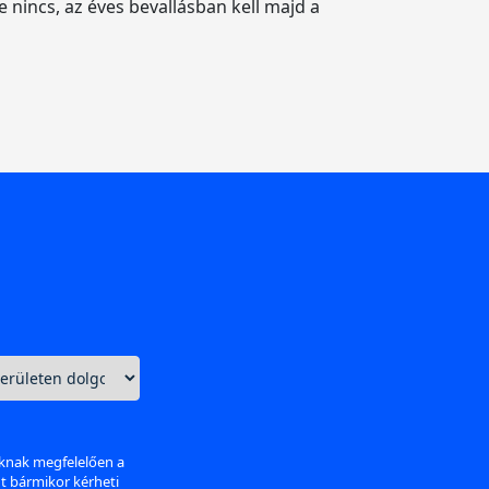
 nincs, az éves bevallásban kell majd a
aknak megfelelően a
nt bármikor kérheti