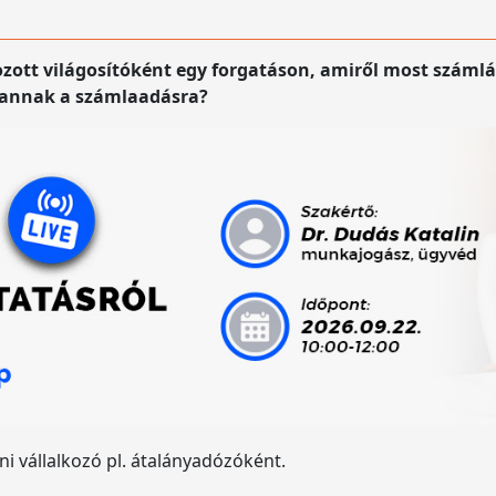
ozott világosítóként egy forgatáson, amiről most számlá
vannak a számlaadásra?
vállalkozó pl. átalányadózóként.