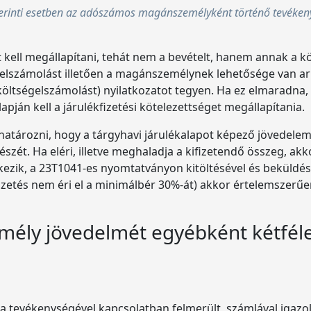
erinti esetben az adószámos magánszemélyként történő tevékeny
ell megállapítani, tehát nem a bevételt, hanem annak a köl
elszámolást illetően a magánszemélynek lehetősége van arr
ltségelszámolást) nyilatkozatot tegyen. Ha ez elmaradna, a
apján kell a járulékfizetési kötelezettséget megállapítania.
határozni, hogy a tárgyhavi járulékalapot képező jövedelem e
szét. Ha eléri, illetve meghaladja a kifizetendő összeg, akk
etkezik, a 23T1041-es nyomtatványon kitöltésével és beküld
zetés nem éri el a minimálbér 30%-át) akkor értelemszerűen
ly jövedelmét egyébként kétféle
 a tevékenységével kapcsolatban felmerült, számlával igazo