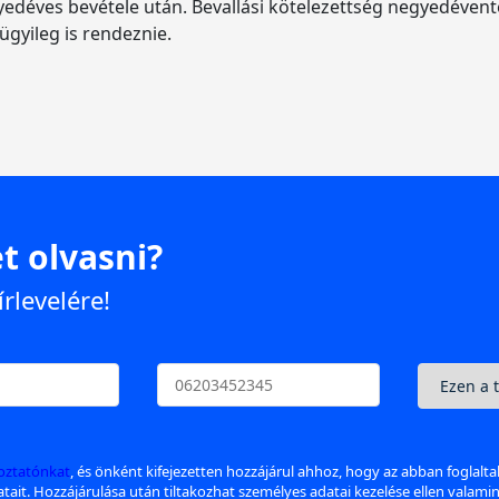
gyedéves bevétele után. Bevallási kötelezettség negyedévente
ügyileg is rendeznie.
t olvasni?
írlevelére!
koztatónkat
, és önként kifejezetten hozzájárul ahhoz, hogy az abban foglalt
datait. Hozzájárulása után tiltakozhat személyes adatai kezelése ellen valami