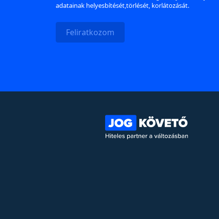
adatainak helyesbítését,törlését, korlátozását.
Feliratkozom