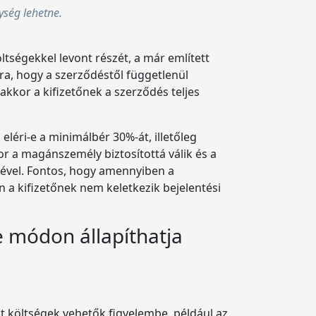
ség lehetne.
tségekkel levont részét, a már említett
a, hogy a szerződéstől függetlenül
kkor a kifizetőnek a szerződés teljes
léri-e a minimálbér 30%-át, illetőleg
or a magánszemély biztosítottá válik és a
ésével. Fontos, hogy amennyiben a
 a kifizetőnek nem keletkezik bejelentési
 módon állapíthatja
lt költségek vehetők figyelembe, például az