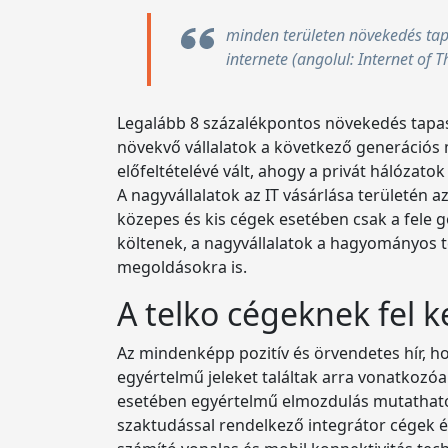
minden területen növekedés tapa
internete (angolul: Internet of 
Legalább 8 százalékpontos növekedés tapas
növekvő vállalatok a következő generációs 
előfeltételévé vált, ahogy a privát hálózato
A nagyvállalatok az IT vásárlása területén
közepes és kis cégek esetében csak a fele 
költenek, a nagyvállalatok a hagyományos t
megoldásokra is.
A telko cégeknek fel k
Az mindenképp pozitív és örvendetes hír, h
egyértelmű jeleket találtak arra vonatkoz
esetében egyértelmű elmozdulás mutatható ki
szaktudással rendelkező integrátor cégek és