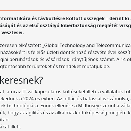
ormatikára és távközlésre költött összegek – derült ki 
óságát és az első osztályú kiberbiztonság meglétét vizs
 vesztesei.
zeresen elkészített „Global Technology and Telecommunicat
ázásokért is felelős üzleti döntéshozó részvételével készíte
ógiai beruházások és vásárlások iránytűjének számít. A 14 old
egfontosabb területeket és trendeket mutatjuk be.
keresnek?
 ami az IT-val kapcsolatos költéseket illeti: a vállalatok tö
ekednek a 2024-es évben. Az inflációs hatással is számolva
ek technológiára. Ennek ellenére a McKinsey szerint a vállal
ték, hogy az agilitás és az alkalmazkodóképesség megléte k
tani.
at illeti,