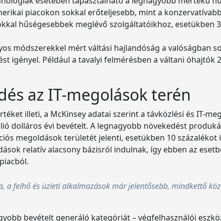
chnológiák esetében tapasztalható a legnagyobb mértékű hű
, amerikai piacokon sokkal erőteljesebb, mint a konzervatíva
sokkal hűségesebbek meglévő szolgáltatóikhoz, esetükben 
yos módszerekkel mért váltási hajlandóság a valóságban so
st igényel. Például a tavalyi felmérésben a váltani óhajtók 
dés az IT-megolások terén
téket illeti, a McKinsey adatai szerint a távközlési és IT-me
trillió dolláros évi bevételt. A legnagyobb növekedést produká
ós megoldások területét jelenti, esetükben 10 százalékot
sok relatív alacsony bázisról indulnak, így ebben az esetbe
piacból.
, a felhő és üzleti alkalmazások már jelentősebb, mindkettő köz
yobb bevételt generáló kategóriát – végfelhasználói eszkö