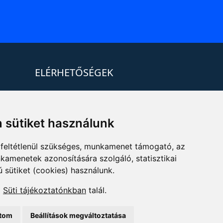
ELÉRHETŐSÉGEK
+36 1 880 7600
info@mprx.hu
 sütiket használunk
feltétlenül szükséges, munkamenet támogató, az
kamenetek azonosítására szolgáló, statisztikai
ú sütiket (cookies) használunk.
a
Süti tájékoztatónkban
talál.
ítom
Beállítások megváltoztatása