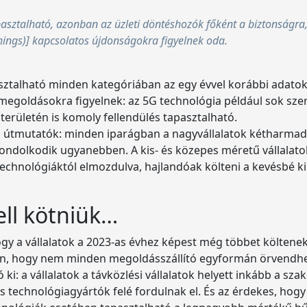
sztalható, azonban az üzleti döntéshozók főként a biztonságra, 
Things)] kapcsolatos újdonságokra figyelnek oda.
ztalható minden kategóriában az egy évvel korábbi adatokh
megoldásokra figyelnek: az 5G technológia például sok sze
k területén is komoly fellendülés tapasztalható.
 az útmutatók: minden iparágban a nagyvállalatok kétharmada
gondolkodik ugyanebben. A kis- és közepes méretű vállalat
echnológiáktól elmozdulva, hajlandóak költeni a kevésbé k
ell kötniük…
ogy a vállalatok a 2023-as évhez képest még többet költen
óan, hogy nem minden megoldásszállító egyformán örvendhe
: a vállalatok a távközlési vállalatok helyett inkább a sza
 technológiagyártók felé fordulnak el. És az érdekes, hogy 