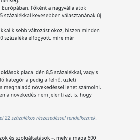
tlenség.
bb Európában. Főként a nagyvállalatok
35 százalékkal kevesebben választanának új
kkal kisebb változást okoz, hiszen minden
20 százaléka elfogyott, mire már
goldások piaca idén 8,5 százalékkal, vagyis
ló kategória pedig a felhő, üzleti
 is meghaladó növekedéssel lehet számolni.
n a növekedés nem jelenti azt is, hogy
el 22 százalékos részesedéssel rendelkeznek.
zök és szolgáltatások –, mely a maga 600