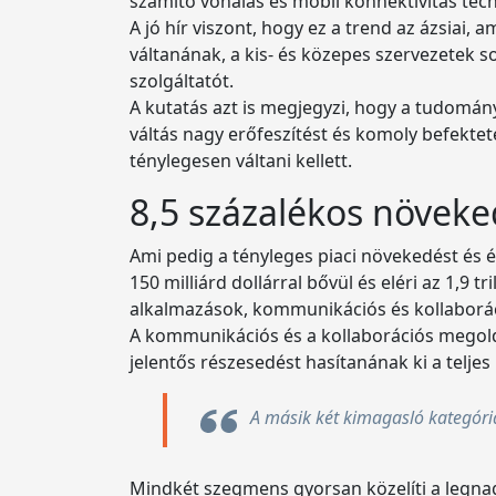
számító vonalas és mobil konnektivitás te
A jó hír viszont, hogy ez a trend az ázsiai
váltanának, a kis- és közepes szervezetek 
szolgáltatót.
A kutatás azt is megjegyzi, hogy a tudomán
váltás nagy erőfeszítést és komoly befekteté
ténylegesen váltani kellett.
8,5 százalékos növeke
Ami pedig a tényleges piaci növekedést és ér
150 milliárd dollárral bővül és eléri az 1,9 
alkalmazások, kommunikációs és kollaboráci
A kommunikációs és a kollaborációs megoldá
jelentős részesedést hasítanának ki a teljes 
A másik két kimagasló kategória
Mindkét szegmens gyorsan közelíti a legnag