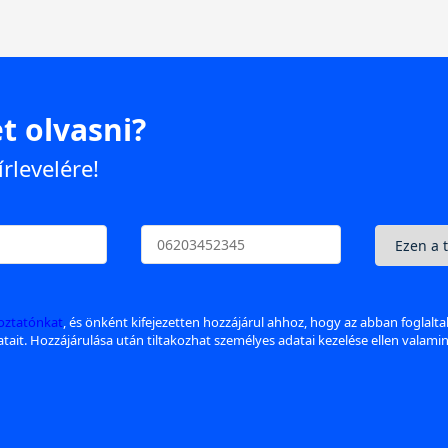
t olvasni?
írlevelére!
koztatónkat
, és önként kifejezetten hozzájárul ahhoz, hogy az abban foglalt
datait. Hozzájárulása után tiltakozhat személyes adatai kezelése ellen valami