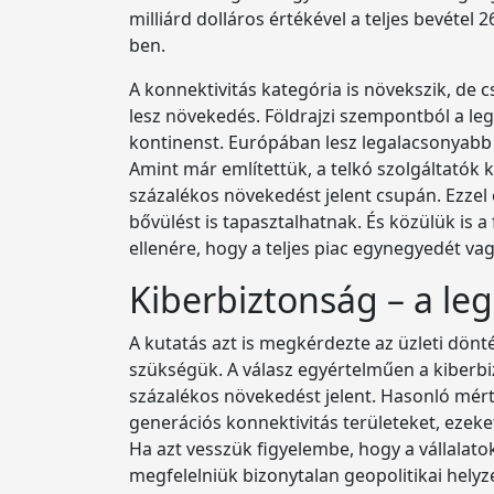
milliárd dolláros értékével a teljes bevéte
ben.
A konnektivitás kategória is növekszik, de c
lesz növekedés. Földrajzi szempontból a le
kontinenst. Európában lesz legalacsonyabb
Amint már említettük, a telkó szolgáltatók
százalékos növekedést jelent csupán. Ezzel 
bővülést is tapasztalhatnak. És közülük is a
ellenére, hogy a teljes piac egynegyedét 
Kiberbiztonság – a le
A kutatás azt is megkérdezte az üzleti dön
szükségük. A válasz egyértelműen a kiberbiz
százalékos növekedést jelent. Hasonló mér
generációs konnektivitás területeket, ezeke
Ha azt vesszük figyelembe, hogy a vállalat
megfelelniük bizonytalan geopolitikai hely