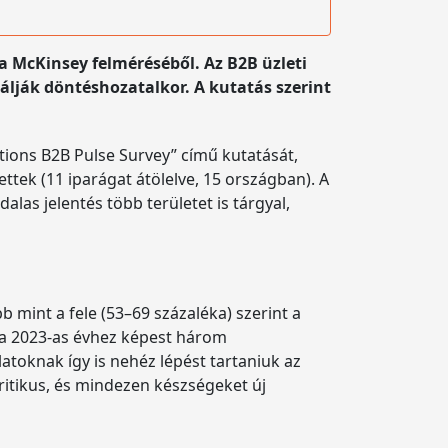
a McKinsey felméréséből. Az B2B üzleti
gálják döntéshozatalkor. A kutatás szerint
ions B2B Pulse Survey” című kutatását,
ttek (11 iparágat átölelve, 15 országban). A
alas jelentés több területet is tárgyal,
bb mint a fele (53–69 százaléka) szerint a
, a 2023-as évhez képest három
atoknak így is nehéz lépést tartaniuk az
ritikus, és mindezen készségeket új