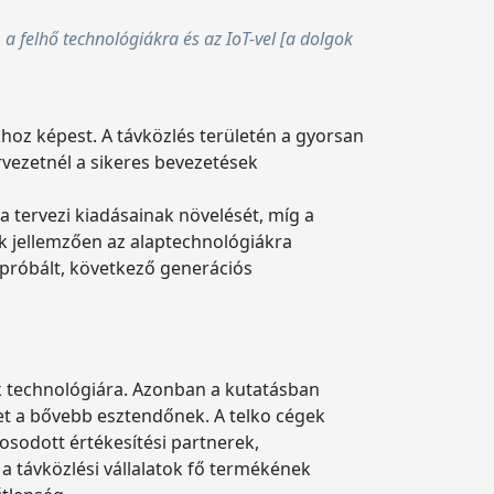
a felhő technológiákra és az IoT-vel [a dolgok
oz képest. A távközlés területén a gyorsan
rvezetnél a sikeres bevezetések
 tervezi kiadásainak növelését, míg a
ok jellemzően az alaptechnológiákra
ipróbált, következő generációs
ek technológiára. Azonban a kutatásban
t a bővebb esztendőnek. A telko cégek
kosodott értékesítési partnerek,
a távközlési vállalatok fő termékének