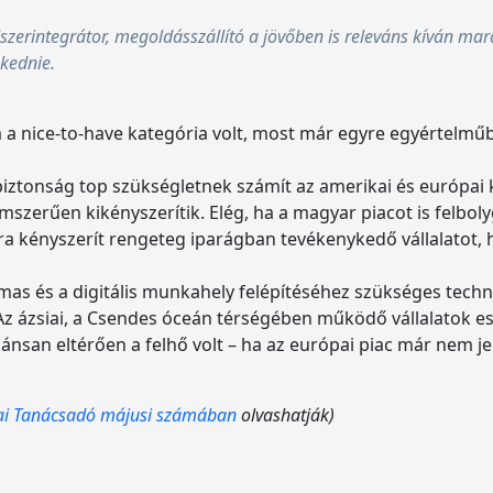
zerintegrátor, megoldásszállító a jövőben is releváns kíván mara
zkednie.
a nice-to-have kategória volt, most már egyre egyértelműb
iztonság top szükségletnek számít az amerikai és európai 
mszerűen kikényszerítik. Elég, ha a magyar piacot is felbo
a kényszerít rengeteg iparágban tevékenykedő vállalatot, h
lmas és a digitális munkahely felépítéséhez szükséges techno
Az ázsiai, a Csendes óceán térségében működő vállalatok 
kánsan eltérően a felhő volt – ha az európai piac már nem je
kai Tanácsadó májusi számában
olvashatják)