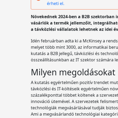
érheti el.
Növekednek 2024-ben a B2B szektorban inf
vásárlók a termék jellemzőit, integrálhat
a távközlési vállalatok lehetnek az idei év
Idén februárban adta ki a McKinsey a rends
melyet több mint 3000, az informatikai beruh
kutatás a B2B jellegű, távközlési és technol
összeállításunkban az IT szektor számára l
Milyen megoldásokat 
A kutatás egyértelműen pozitív trendet mutat,
távközlési és IT-költéseik egyértelműen növ
százalékponttal többet költenek a szervezet
innováció ütemével. A szervezetek felismer
technológiák megvásárlásával tudják biztosí
Ami a megvásárlandó technológiai kategóriák