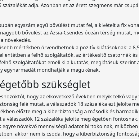
l 26 százalékát adja. Azonban ez az érett szegmens már csu
supán egyszámjegyű bővülést mutat fel, a kivételt a fix vonal
gnagyobb bővülést az Ázsia-Csendes óceán térség mutat, me
 a növekedés.
 kisebb mértékben örvendhetnek a pozitív kilátásoknak: a 8,
ellentétben a felhő szolgáltatók, az értékesítő csatornák é
 felhő szolgáltatókat emeli ki a kutatás, meglátásuk szerint
vagy egyharmadát mondhatják a magukénak.
gégetőbb szükséglet
téshozóktól, hogy az elkövetkező években melyik telkó vag
tonság felé mutat, a válaszadók 18 százaléka ezt jelölte me
tékben előzte meg a kiberbiztonság a második és harmadik
t a válaszadók 12 százaléka jelölte meg égetően fontosnak.
ok egyre növekvő mennyiségű adatot birtokolnak, miközben 
zetben, akkor nem is csoda, hogy a kiberbiztonság fontossá