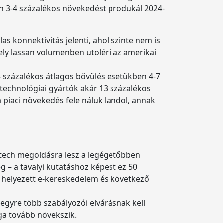
pán 3-4 százalékos növekedést produkál 2024-
as konnektivitás jelenti, ahol szinte nem is
ly lassan volumenben utoléri az amerikai
5 százalékos átlagos bővülés esetükben 4-7
s technológiai gyártók akár 13 százalékos
 a piaci növekedés fele náluk landol, annak
y tech megoldásra lesz a legégetőbben
g – a tavalyi kutatáshoz képest ez 50
 helyezett e-kereskedelem és következő
egyre több szabályozói elvárásnak kell
ga tovább növekszik.