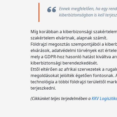
Ennek megfelelően, ha egy rends
kiberbiztonságban is kell terjes
Míg korábban a kiberbizonsági szakértelem 
szakértelem elvártnak, alapnak számít.
Földrajzi megosztás szempontjából a kiberb
elvárások, adatvédelmi törvények ezt értele
mely a GDPR-hoz hasonló hatást kiváltva arr
kiberbiztonsági berendezkedését.
Ettől eltérően az afrikai szervezetek a ruga
megoldásokat jelölték égetően fontosnak. 
technológia a többi földrajzi területtől mar
terjeszkedni.
(Cikkünket teljes terjedelmében a
KKV Logiszti