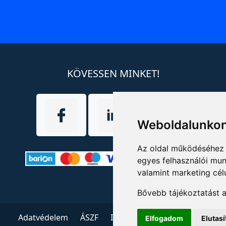
KÖVESSEN MINKET!
Weboldalunkon
Az oldal működéséhez 
egyes felhasználói mun
valamint marketing cél
Bővebb tájékoztatást 
Adatvédelem
ÁSZF
Impresszum
Kapcsolat
Elfogadom
Elutas