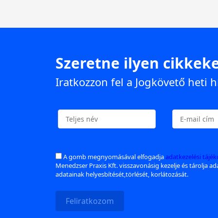
Szeretne ilyen cikkeke
Iratkozzon fel a Jogkövető heti h
A gomb megnyomásával elfogadja
adatkezelési tájé
Menedzser Praxis Kft. visszavonásig kezelje és tárolja a
adatainak helyesbítését,törlését, korlátozását.
Feliratkozom