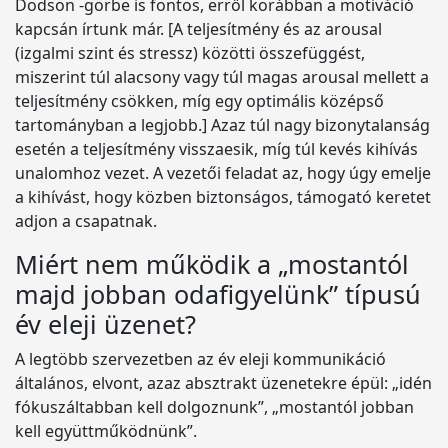
Dodson -görbe is fontos, erről korábban a motiváció
kapcsán írtunk már. [A teljesítmény és az arousal
(izgalmi szint és stressz) közötti összefüggést,
miszerint túl alacsony vagy túl magas arousal mellett a
teljesítmény csökken, míg egy optimális középső
tartományban a legjobb.] Azaz túl nagy bizonytalanság
esetén a teljesítmény visszaesik, míg túl kevés kihívás
unalomhoz vezet. A vezetői feladat az, hogy úgy emelje
a kihívást, hogy közben biztonságos, támogató keretet
adjon a csapatnak.
Miért nem működik a „mostantól
majd jobban odafigyelünk” típusú
év eleji üzenet?
A legtöbb szervezetben az év eleji kommunikáció
általános, elvont, azaz absztrakt üzenetekre épül: „idén
fókuszáltabban kell dolgoznunk”, „mostantól jobban
kell együttműködnünk”.