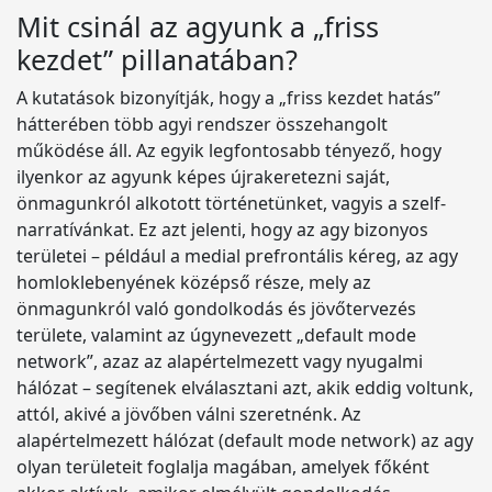
Mit csinál az agyunk a „friss
kezdet” pillanatában?
A kutatások bizonyítják, hogy a „friss kezdet hatás”
hátterében több agyi rendszer összehangolt
működése áll. Az egyik legfontosabb tényező, hogy
ilyenkor az agyunk képes újrakeretezni saját,
önmagunkról alkotott történetünket, vagyis a szelf-
narratívánkat. Ez azt jelenti, hogy az agy bizonyos
területei – például a medial prefrontális kéreg, az agy
homloklebenyének középső része, mely az
önmagunkról való gondolkodás és jövőtervezés
területe, valamint az úgynevezett „default mode
network”, azaz az alapértelmezett vagy nyugalmi
hálózat – segítenek elválasztani azt, akik eddig voltunk,
attól, akivé a jövőben válni szeretnénk. Az
alapértelmezett hálózat (default mode network) az agy
olyan területeit foglalja magában, amelyek főként