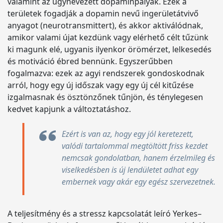
valamint az úgynevezett dopaminpályák. Ezek a
területek fogadják a dopamin nevű ingerületátvivő
anyagot (neurotransmittert), és akkor aktiválódnak,
amikor valami újat kezdünk vagy elérhető célt tűzünk
ki magunk elé, ugyanis ilyenkor örömérzet, lelkesedés
és motiváció ébred bennünk. Egyszerűbben
fogalmazva: ezek az agyi rendszerek gondoskodnak
arról, hogy egy új időszak vagy egy új cél kitűzése
izgalmasnak és ösztönzőnek tűnjön, és ténylegesen
kedvet kapjunk a változtatáshoz.
Ezért is van az, hogy egy jól keretezett,
valódi tartalommal megtöltött friss kezdet
nemcsak gondolatban, hanem érzelmileg és
viselkedésben is új lendületet adhat egy
embernek vagy akár egy egész szervezetnek.
A teljesítmény és a stressz kapcsolatát leíró Yerkes–