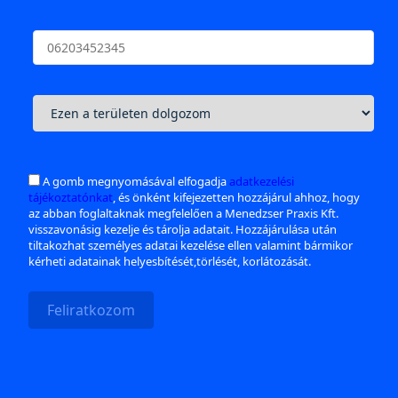
A gomb megnyomásával elfogadja
adatkezelési
tájékoztatónkat
, és önként kifejezetten hozzájárul ahhoz, hogy
az abban foglaltaknak megfelelően a Menedzser Praxis Kft.
visszavonásig kezelje és tárolja adatait. Hozzájárulása után
tiltakozhat személyes adatai kezelése ellen valamint bármikor
kérheti adatainak helyesbítését,törlését, korlátozását.
Feliratkozom