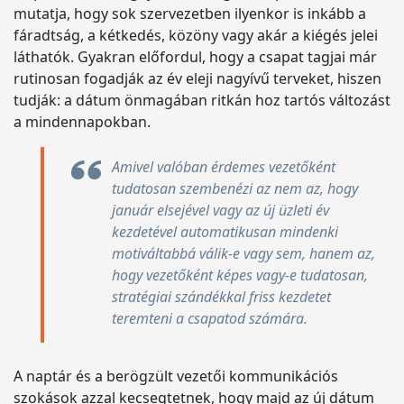
mutatja, hogy sok szervezetben ilyenkor is inkább a
fáradtság, a kétkedés, közöny vagy akár a kiégés jelei
láthatók. Gyakran előfordul, hogy a csapat tagjai már
rutinosan fogadják az év eleji nagyívű terveket, hiszen
tudják: a dátum önmagában ritkán hoz tartós változást
a mindennapokban.
Amivel valóban érdemes vezetőként
tudatosan szembenézi az nem az, hogy
január elsejével vagy az új üzleti év
kezdetével automatikusan mindenki
motiváltabbá válik-e vagy sem, hanem az,
hogy vezetőként képes vagy-e tudatosan,
stratégiai szándékkal friss kezdetet
teremteni a csapatod számára.
A naptár és a berögzült vezetői kommunikációs
szokások azzal kecsegtetnek, hogy majd az új dátum