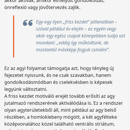
akkor aktívak, amikor elmélyült gondolkodás,
önreflexió vagy jövőtervezés zajlik.
Egy-egy ilyen „friss kezdet” pillanatban –
szóval például év elején – az egyén vagy
akár egy egész csapat könnyebben tudja azt
mondani: „eddig így működtünk, de
mostantól másképp fogjuk csinálni”.
Ez az agyi folyamat támogatja azt, hogy tényleg új
fejezetet nyissunk, és ne csak szavakban, hanem
gondolkodásmódban és cselekvésben is képesek
legyünk változtatni.
A friss kezdet motiváló erejét tovább erősíti az agy
jutalmazó rendszerének aktiválódása is. Ez a rendszer
olyan agyterületekből áll, mint például az agy belső
részében, a homloklebeny mögött, a két agyfélteke
középvonalához közel található ventrális striátum,