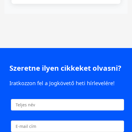
Szeretne ilyen cikkeket olvasni?
Iratkozzon fel a Jogkövető heti hírlevelére!