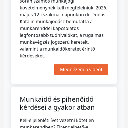
során számos munkajogi
követelménynek kell megfelelniük. 2026.
május 12-i szakmai napunkon dr. Dudás
Katalin munkajogász bemutatta a
munkarenddel kapcsolatos
legfontosabb tudnivalókat, a rugalmas
munkavégzés jogszerű kereteit,
valamint a munkaidőkeretet érintő
kérdéseket.
Megnézem a videót
Munkaidő és pihenőidő
kérdései a gyakorlatban
Kell-e jelenléti ívet vezetni kötetlen
munkarendben? Elrendelhető-e