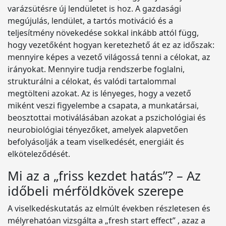
varázsütésre új lendületet is hoz. A gazdasági
megújulás, lendület, a tartós motiváció és a
teljesítmény növekedése sokkal inkább attól függ,
hogy vezetőként hogyan keretezhető át ez az időszak:
mennyire képes a vezető világossá tenni a célokat, az
irányokat. Mennyire tudja rendszerbe foglalni,
strukturálni a célokat, és valódi tartalommal
megtölteni azokat. Az is lényeges, hogy a vezető
miként veszi figyelembe a csapata, a munkatársai,
beosztottai motiválásában azokat a pszichológiai és
neurobiológiai tényezőket, amelyek alapvetően
befolyásolják a team viselkedését, energiáit és
elköteleződését.
Mi az a „friss kezdet hatás”? – Az
időbeli mérföldkövek szerepe
A viselkedéskutatás az elmúlt években részletesen és
mélyrehatóan vizsgálta a „fresh start effect” , azaz a