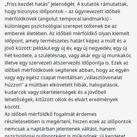
„friss kezdet hatás” jelenségét. A kutatók rámutattak,
hogy bizonyos időpontok – az úgynevezett időbeli
mérföldkövek (angolul: temporal landmarks) –
különleges pszichológiai szerepet töltenek be az
emberek életében. Az időbeli mérföldkő olyan kiemelt
időpont, amely természetes határt képez a múlt és a
jövő között: például egy új év, egy új negyedév, egy új
hét kezdete, a születésnap, vagy akár egy új munkakör,
illetve egy szervezeti átszervezés időpontja is. Ezek az
időbeli mérföldkövek segítenek abban, hogy az egyén
vagy egy egész csapat mentálisan „választóvonalat
húzzon” a múltban elkövetett hibák, halogatások,
kudarcok vagy sikertelenségek és a jövőbeli
lehetőségek, kitűzött célok és elvárt eredmények
között.
Az időbeli mérföldkő fogalmát érdemes
részletesebben is megérteni, hiszen ezek az időpontok
nemcsak a naptárban jelentenek váltást, hanem
pszichológiai nullpontként is működnek: új kezdetet,