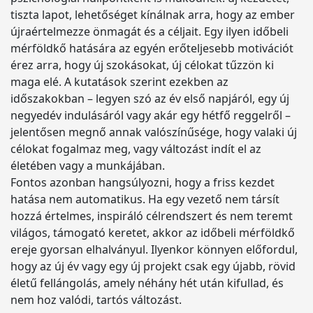
tiszta lapot, lehetőséget kínálnak arra, hogy az ember
újraértelmezze önmagát és a céljait. Egy ilyen időbeli
mérföldkő hatására az egyén erőteljesebb motivációt
érez arra, hogy új szokásokat, új célokat tűzzön ki
maga elé. A kutatások szerint ezekben az
időszakokban – legyen szó az év első napjáról, egy új
negyedév indulásáról vagy akár egy hétfő reggelről –
jelentősen megnő annak valószínűsége, hogy valaki új
célokat fogalmaz meg, vagy változást indít el az
életében vagy a munkájában.
Fontos azonban hangsúlyozni, hogy a friss kezdet
hatása nem automatikus. Ha egy vezető nem társít
hozzá értelmes, inspiráló célrendszert és nem teremt
világos, támogató keretet, akkor az időbeli mérföldkő
ereje gyorsan elhalványul. Ilyenkor könnyen előfordul,
hogy az új év vagy egy új projekt csak egy újabb, rövid
életű fellángolás, amely néhány hét után kifullad, és
nem hoz valódi, tartós változást.