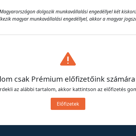
Magyarországon dolgozik munkavállalási engedéllyel két kiskorú
elkezik magyar munkavállalási engedéllyel, akkor a magyar jogs
alom csak Prémium előfizetőink számára
rdekli az alábbi tartalom, akkor kattintson az előfizetés go
Előfizetek