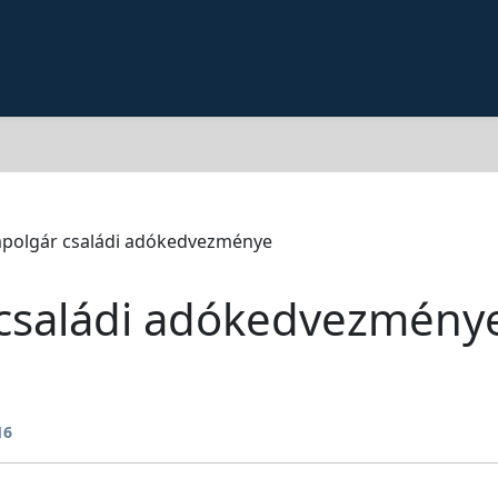
mpolgár családi adókedvezménye
 családi adókedvezmény
16