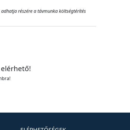
dhatja részére a távmunka költségtérítés
 elérhető!
mbra!
ELÉRHETŐSÉGEK