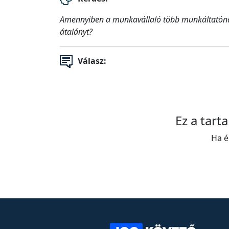
Amennyiben a munkavállaló több munkáltatónál
átalányt?
Válasz:
Ez a tart
Ha é