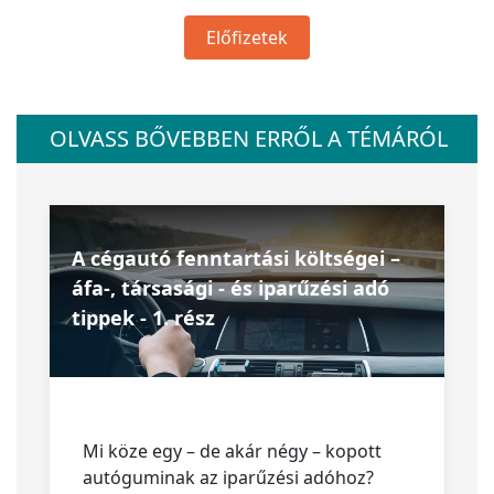
Előfizetek
OLVASS BŐVEBBEN ERRŐL A TÉMÁRÓL
A cégautó fenntartási költségei –
áfa-, társasági - és iparűzési adó
tippek - 1. rész
Mi köze egy – de akár négy – kopott
autóguminak az iparűzési adóhoz?