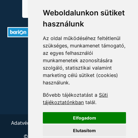
Weboldalunkon sütiket
használunk
Az oldal működéséhez feltétlenül
szükséges, munkamenet támogató,
ELÉRHETŐSÉGEK
az egyes felhasználói
munkamenetek azonosítására
+36 1 880 7600
szolgáló, statisztikai valamint
marketing célú sütiket (cookies)
info@mprx.hu
használunk.
Bővebb tájékoztatást a
Süti
tájékoztatónkban
talál.
Elfogadom
Adatvédelem
ÁSZF
Impresszum
Kapcsolat
Elutasítom
© 2026 Copyright:
Menedzserpraxis.hu