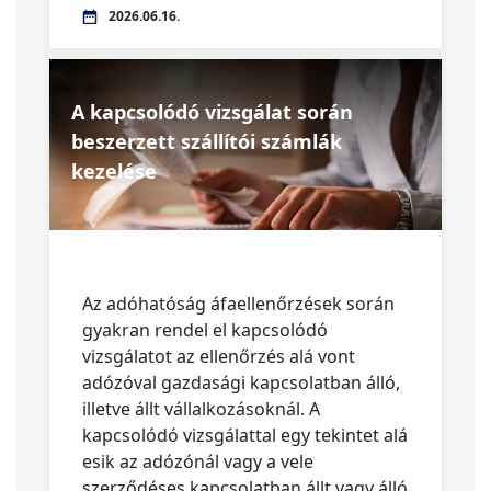
2026.06.16.
A kapcsolódó vizsgálat során
beszerzett szállítói számlák
kezelése
Az adóhatóság áfaellenőrzések során
gyakran rendel el kapcsolódó
vizsgálatot az ellenőrzés alá vont
adózóval gazdasági kapcsolatban álló,
illetve állt vállalkozásoknál. A
kapcsolódó vizsgálattal egy tekintet alá
esik az adózónál vagy a vele
szerződéses kapcsolatban állt vagy álló