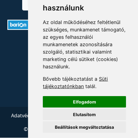
használunk
Az oldal működéséhez feltétlenül
szükséges, munkamenet támogató,
az egyes felhasználói
ELÉRHETŐSÉGEK
munkamenetek azonosítására
szolgáló, statisztikai valamint
+36 1 880 7600
marketing célú sütiket (cookies)
használunk.
info@mprx.hu
Bővebb tájékoztatást a
Süti
tájékoztatónkban
talál.
Elfogadom
Elutasítom
Adatvédelem
ÁSZF
Impresszum
Kapcsolat
Beállítások megváltoztatása
© 2026 Copyright:
Menedzserpraxis.hu