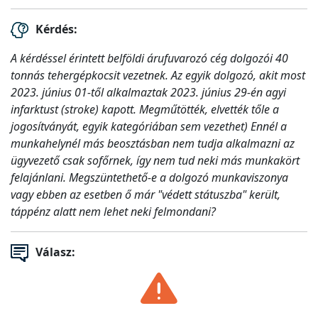
Kérdés:
A kérdéssel érintett belföldi árufuvarozó cég dolgozói 40
tonnás tehergépkocsit vezetnek. Az egyik dolgozó, akit most
2023. június 01-től alkalmaztak 2023. június 29-én agyi
infarktust (stroke) kapott. Megműtötték, elvették tőle a
jogosítványát, egyik kategóriában sem vezethet) Ennél a
munkahelynél más beosztásban nem tudja alkalmazni az
ügyvezető csak sofőrnek, így nem tud neki más munkakört
felajánlani. Megszüntethető-e a dolgozó munkaviszonya
vagy ebben az esetben ő már "védett státuszba" került,
táppénz alatt nem lehet neki felmondani?
Válasz: