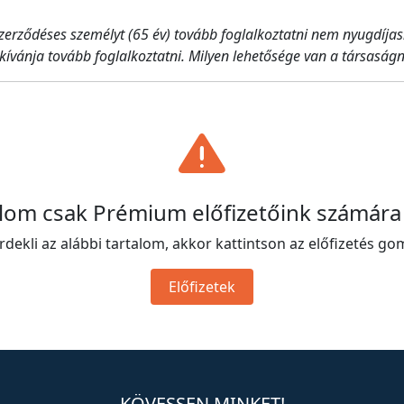
zerződéses személyt (65 év) tovább foglalkoztatni nem nyugdíjas
vánja tovább foglalkoztatni. Milyen lehetősége van a társaságn
alom csak Prémium előfizetőink számára
rdekli az alábbi tartalom, akkor kattintson az előfizetés go
Előfizetek
KÖVESSEN MINKET!