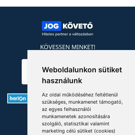
KÖVESSEN MINKET!
Weboldalunkon sütiket
használunk
Az oldal működéséhez feltétlenül
szükséges, munkamenet támogató,
az egyes felhasználói
ELÉRHETŐSÉGEK
munkamenetek azonosítására
szolgáló, statisztikai valamint
+36 1 880 7600
marketing célú sütiket (cookies)