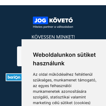
KÖVESSEN MINKET!
Weboldalunkon sütiket
használunk
Az oldal működéséhez feltétlenül
szükséges, munkamenet támogató,
az egyes felhasználói
ELÉRHETŐSÉGEK
munkamenetek azonosítására
szolgáló, statisztikai valamint
+36 1 880 7600
marketing célú sütiket (cookies)