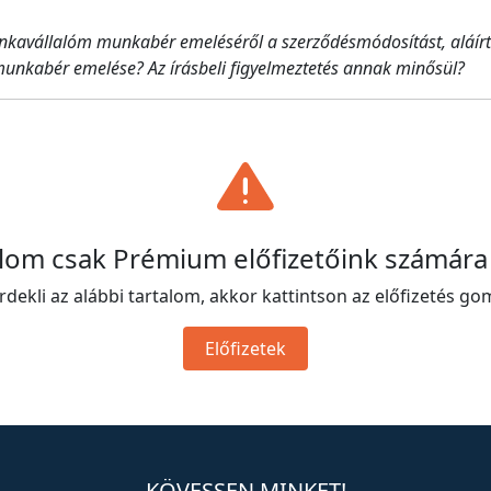
kavállalóm munkabér emeléséről a szerződésmódosítást, aláírtuk
munkabér emelése? Az írásbeli figyelmeztetés annak minősül?
alom csak Prémium előfizetőink számára
rdekli az alábbi tartalom, akkor kattintson az előfizetés go
Előfizetek
KÖVESSEN MINKET!