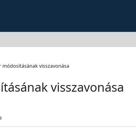
 módosításának visszavonása
tásának visszavonása
8