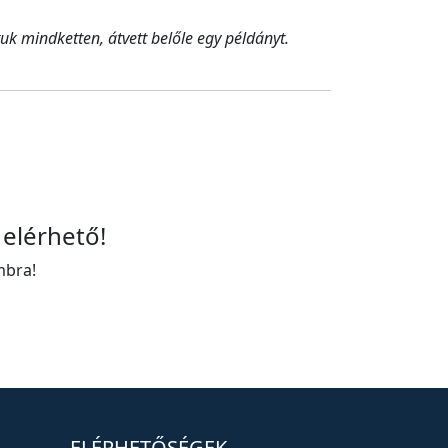
 mindketten, átvett belőle egy példányt.
 elérhető!
mbra!
ELÉRHETŐSÉGEK