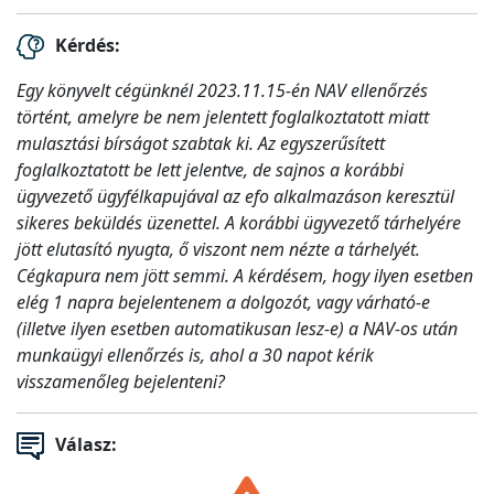
Kérdés:
Egy könyvelt cégünknél 2023.11.15-én NAV ellenőrzés
történt, amelyre be nem jelentett foglalkoztatott miatt
mulasztási bírságot szabtak ki. Az egyszerűsített
foglalkoztatott be lett jelentve, de sajnos a korábbi
ügyvezető ügyfélkapujával az efo alkalmazáson keresztül
sikeres beküldés üzenettel. A korábbi ügyvezető tárhelyére
jött elutasító nyugta, ő viszont nem nézte a tárhelyét.
Cégkapura nem jött semmi. A kérdésem, hogy ilyen esetben
elég 1 napra bejelentenem a dolgozót, vagy várható-e
(illetve ilyen esetben automatikusan lesz-e) a NAV-os után
munkaügyi ellenőrzés is, ahol a 30 napot kérik
visszamenőleg bejelenteni?
Válasz: