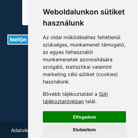
Weboldalunkon sütiket
használunk
Az oldal működéséhez feltétlenül
szükséges, munkamenet támogató,
az egyes felhasználói
ELÉRHETŐSÉGEK
munkamenetek azonosítására
szolgáló, statisztikai valamint
+36 1 880 7600
marketing célú sütiket (cookies)
használunk.
info@mprx.hu
Bővebb tájékoztatást a
Süti
tájékoztatónkban
talál.
Elfogadom
Elutasítom
Adatvédelem
ÁSZF
Impresszum
Kapcsolat