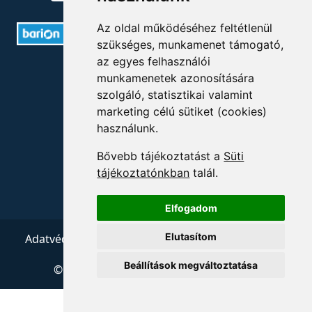
Az oldal működéséhez feltétlenül
szükséges, munkamenet támogató,
az egyes felhasználói
ELÉRHETŐSÉGEK
munkamenetek azonosítására
szolgáló, statisztikai valamint
+36 1 880 7600
marketing célú sütiket (cookies)
használunk.
info@mprx.hu
Bővebb tájékoztatást a
Süti
tájékoztatónkban
talál.
Elfogadom
Elutasítom
Adatvédelem
ÁSZF
Impresszum
Kapcsolat
Beállítások megváltoztatása
© 2026 Copyright:
Menedzserpraxis.hu