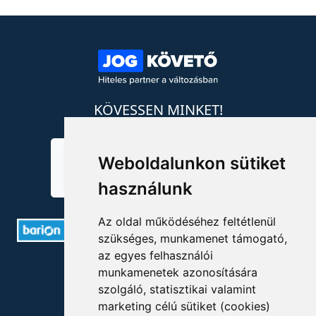
KÖVESSEN MINKET!
Weboldalunkon sütiket
használunk
Az oldal működéséhez feltétlenül
szükséges, munkamenet támogató,
az egyes felhasználói
ELÉRHETŐSÉGEK
munkamenetek azonosítására
szolgáló, statisztikai valamint
+36 1 880 7600
marketing célú sütiket (cookies)