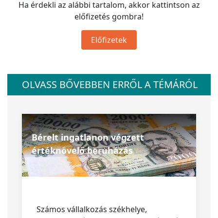
Ha érdekli az alábbi tartalom, akkor kattintson az
előfizetés gombra!
Előfizetek
OLVASS BŐVEBBEN ERRŐL A TÉMÁRÓL
Bérelt ingatlanon végzett
értéknövelő beruházás
Számos vállalkozás székhelye,