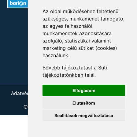
Az oldal működéséhez feltétlenül
ELÉRHETŐSÉGEK
szükséges, munkamenet támogató,
az egyes felhasználói
munkamenetek azonosítására
+36 1 880 7600
szolgáló, statisztikai valamint
info@mprx.hu
marketing célú sütiket (cookies)
használunk.
Bővebb tájékoztatást a
Süti
tájékoztatónkban
talál.
Elfogadom
Adatvédelem
ÁSZF
Impresszum
Kapcsolat
Elutasítom
© 2026 Copyright:
Menedzserpraxis.hu
Beállítások megváltoztatása