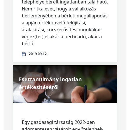
telephelye bérelt ingatlanban található.
Nem ritka eset, hogy a vállalkozás
bérleményében a bérleti megállapodás
alapján értéknövelő felújítási,
átalakítási, korszerűsítési munkákat
végez(tet) el akár a bérbeadó, akár a
bérlő.
2019.09.12.
Esettanulmány ingatlan
értékesítéséről
Egy gazdasági társaság 2022-ben
adómentesen vásárolt egy "telephely,