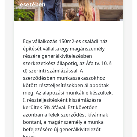
esetében
Egy vállalkozás 150m2-es családi ház
építését vállalta egy magánszemély
részére generálkivitelezésben
szerkezetkész állapotig, az Áfa tv. 10. §
d) szerinti számlázással. A
szerződésben munkaszakaszokhoz
kötött részteljesítésekben állapodtak
meg. Az alapozási munkák elkészültek,
I. részteljesítésként kiszámlázásra
kerültek 5% áfával. Ezt követően
azonban a felek szerződést kívánnak
bontani, a magánszemély a munka
befejezésére új generálkivitelezőt
keres.